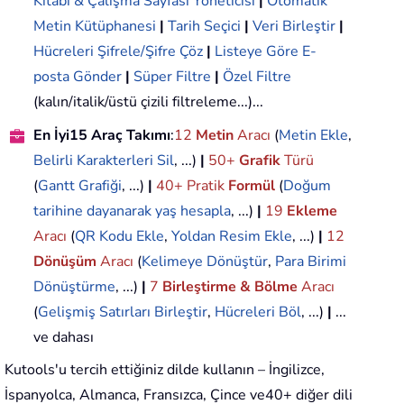
Kitabı & Çalışma Sayfası Yöneticisi
|
Otomatik
Metin Kütüphanesi
|
Tarih Seçici
|
Veri Birleştir
|
Hücreleri Şifrele/Şifre Çöz
|
Listeye Göre E-
posta Gönder
|
Süper Filtre
|
Özel Filtre
(kalın/italik/üstü çizili filtreleme...)...
En İyi15 Araç Takımı
:
12
Metin
Aracı
(
Metin Ekle
,
Belirli Karakterleri Sil
, ...)
|
50+
Grafik
Türü
(
Gantt Grafiği
, ...)
|
40+ Pratik
Formül
(
Doğum
tarihine dayanarak yaş hesapla
, ...)
|
19
Ekleme
Aracı
(
QR Kodu Ekle
,
Yoldan Resim Ekle
, ...)
|
12
Dönüşüm
Aracı
(
Kelimeye Dönüştür
,
Para Birimi
Dönüştürme
, ...)
|
7
Birleştirme & Bölme
Aracı
(
Gelişmiş Satırları Birleştir
,
Hücreleri Böl
, ...)
|
...
ve dahası
Kutools'u tercih ettiğiniz dilde kullanın – İngilizce,
İspanyolca, Almanca, Fransızca, Çince ve40+ diğer dili