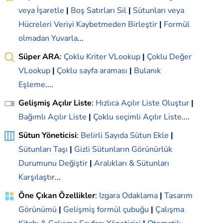
veya İşaretle
|
Boş Satırları Sil
|
Sütunları veya
Hücreleri Veriyi Kaybetmeden Birleştir
|
Formül
olmadan Yuvarla
...
Süper ARA
:
Çoklu Kriter VLookup
|
Çoklu Değer
VLookup
|
Çoklu sayfa araması
|
Bulanık
Eşleme
....
Gelişmiş Açılır Liste
:
Hızlıca Açılır Liste Oluştur
|
Bağımlı Açılır Liste
|
Çoklu seçimli Açılır Liste
....
Sütun Yöneticisi
:
Belirli Sayıda Sütun Ekle
|
Sütunları Taşı
|
Gizli Sütunların Görünürlük
Durumunu Değiştir
|
Aralıkları & Sütunları
Karşılaştır
...
Öne Çıkan Özellikler
:
Izgara Odaklama
|
Tasarım
Görünümü
|
Gelişmiş formül çubuğu
|
Çalışma