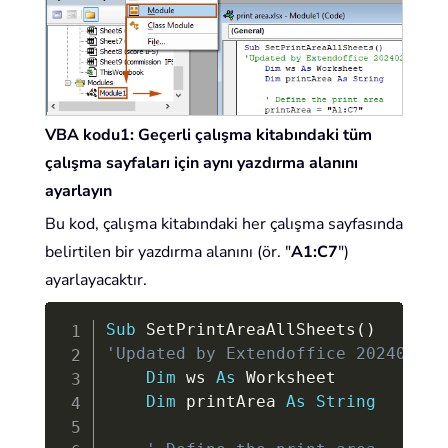
VBA kodu1: Geçerli çalışma kitabındaki tüm
çalışma sayfaları için aynı yazdırma alanını
ayarlayın
Bu kod, çalışma kitabındaki her çalışma sayfasında
belirtilen bir yazdırma alanını (ör. "
A1:C7
")
ayarlayacaktır.
Copy
Sub
 SetPrintAreaAllSheets
(
)
'Updated by Extendoffice 20240205
Dim
 ws 
As
 Worksheet

Dim
 printArea 
As
String