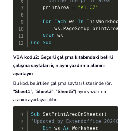
' Define the print area
    printArea 
=
"A1:C7"
For
Each
 ws 
In
 ThisWorkbook
.
Wo
        ws
.
PageSetup
.
printArea 
=
 p
Next
End
Sub
VBA kodu2: Geçerli çalışma kitabındaki belirli
çalışma sayfaları için aynı yazdırma alanını
ayarlayın
Bu kod, belirtilen çalışma sayfası listesinde (ör.
"
Sheet1
", "
Sheet3
", "
Sheet5
") aynı yazdırma
alanını ayarlayacaktır.
Copy
Sub
 SetPrintAreaOnSheets
(
)
'Updated by Extendoffice 20240205
Dim
 ws 
As
 Worksheet
