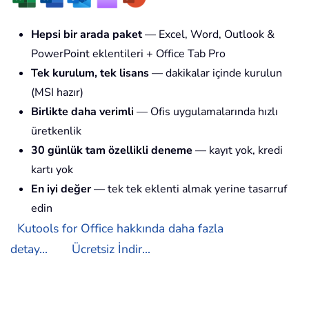
Hepsi bir arada paket
— Excel, Word, Outlook &
PowerPoint eklentileri + Office Tab Pro
Tek kurulum, tek lisans
— dakikalar içinde kurulun
(MSI hazır)
Birlikte daha verimli
— Ofis uygulamalarında hızlı
üretkenlik
30 günlük tam özellikli deneme
— kayıt yok, kredi
kartı yok
En iyi değer
— tek tek eklenti almak yerine tasarruf
edin
Kutools for Office hakkında daha fazla
detay...
Ücretsiz İndir...