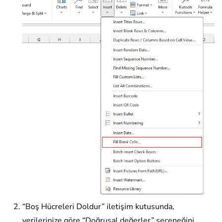
“Boş Hücreleri Doldur” iletişim kutusunda,
verilerinize göre “Doğrusal değerler” seçeneğini