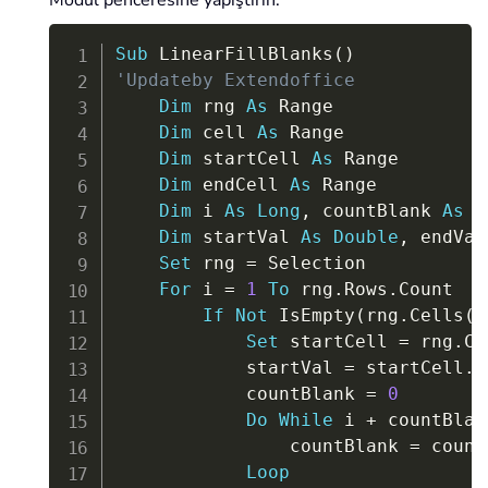
Modül penceresine yapıştırın.
Copy
Sub
 LinearFillBlanks
(
)
'Updateby Extendoffice
Dim
 rng 
As
 Range

Dim
 cell 
As
 Range

Dim
 startCell 
As
 Range

Dim
 endCell 
As
 Range

Dim
 i 
As
Long
,
 countBlank 
As
L
Dim
 startVal 
As
Double
,
 endVal
Set
 rng 
=
 Selection

For
 i 
=
1
To
 rng
.
Rows
.
Count

If
Not
 IsEmpty
(
rng
.
Cells
(
i
Set
 startCell 
=
 rng
.
Ce
            startVal 
=
 startCell
.
V
            countBlank 
=
0
Do
While
 i 
+
 countBlan
                countBlank 
=
 count
Loop