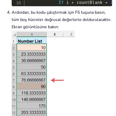
If
 i 
+
 countBlank 
+
1
Set
 endCell 
=
 rng
.
Ardından, bu kodu çalıştırmak için F5 tuşuna basın,
                endVal 
=
 endCell
.
V
tüm boş hücreler doğrusal değerlerle doldurulacaktır.
                stepVal 
=
(
endVal 
Ekran görüntüsüne bakın:
For
 j 
=
1
To
 count
                    rng
.
Cells
(
i 
+
 
Next
 j

End
If
End
If
Next
End
Sub