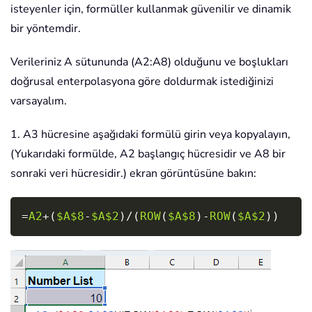
isteyenler için, formüller kullanmak güvenilir ve dinamik
bir yöntemdir.
Verileriniz A sütununda (A2:A8) olduğunu ve boşlukları
doğrusal enterpolasyona göre doldurmak istediğinizi
varsayalım.
1. A3 hücresine aşağıdaki formülü girin veya kopyalayın,
(Yukarıdaki formülde, A2 başlangıç hücresidir ve A8 bir
sonraki veri hücresidir.) ekran görüntüsüne bakın:
Copy
=
A2
+
(
$A$8
-
$A$2
)
/
(
ROW
(
$A$8
)
-
ROW
(
$A$2
)
)