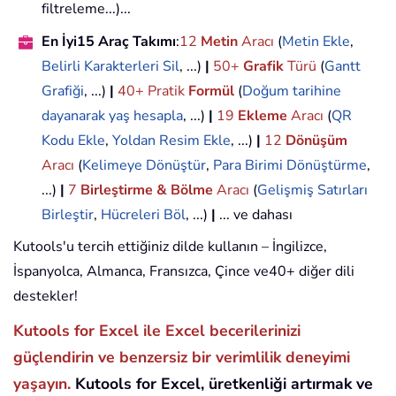
filtreleme...)...
En İyi15 Araç Takımı
:
12
Metin
Aracı
(
Metin Ekle
,
Belirli Karakterleri Sil
, ...)
|
50+
Grafik
Türü
(
Gantt
Grafiği
, ...)
|
40+ Pratik
Formül
(
Doğum tarihine
dayanarak yaş hesapla
, ...)
|
19
Ekleme
Aracı
(
QR
Kodu Ekle
,
Yoldan Resim Ekle
, ...)
|
12
Dönüşüm
Aracı
(
Kelimeye Dönüştür
,
Para Birimi Dönüştürme
,
...)
|
7
Birleştirme & Bölme
Aracı
(
Gelişmiş Satırları
Birleştir
,
Hücreleri Böl
, ...)
|
... ve dahası
Kutools'u tercih ettiğiniz dilde kullanın – İngilizce,
İspanyolca, Almanca, Fransızca, Çince ve40+ diğer dili
destekler!
Kutools for Excel ile Excel becerilerinizi
güçlendirin ve benzersiz bir verimlilik deneyimi
yaşayın.
Kutools for Excel, üretkenliği artırmak ve