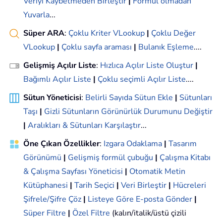
Veriyi Kaybetmeden Birleştir
|
Formül olmadan
Yuvarla
...
Süper ARA
:
Çoklu Kriter VLookup
|
Çoklu Değer
VLookup
|
Çoklu sayfa araması
|
Bulanık Eşleme
....
Gelişmiş Açılır Liste
:
Hızlıca Açılır Liste Oluştur
|
Bağımlı Açılır Liste
|
Çoklu seçimli Açılır Liste
....
Sütun Yöneticisi
:
Belirli Sayıda Sütun Ekle
|
Sütunları
Taşı
|
Gizli Sütunların Görünürlük Durumunu Değiştir
|
Aralıkları & Sütunları Karşılaştır
...
Öne Çıkan Özellikler
:
Izgara Odaklama
|
Tasarım
Görünümü
|
Gelişmiş formül çubuğu
|
Çalışma Kitabı
& Çalışma Sayfası Yöneticisi
|
Otomatik Metin
Kütüphanesi
|
Tarih Seçici
|
Veri Birleştir
|
Hücreleri
Şifrele/Şifre Çöz
|
Listeye Göre E-posta Gönder
|
Süper Filtre
|
Özel Filtre
(kalın/italik/üstü çizili