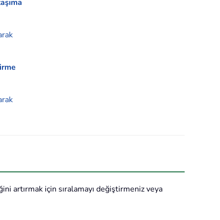
taşıma
arak
tirme
arak
ğini artırmak için sıralamayı değiştirmeniz veya