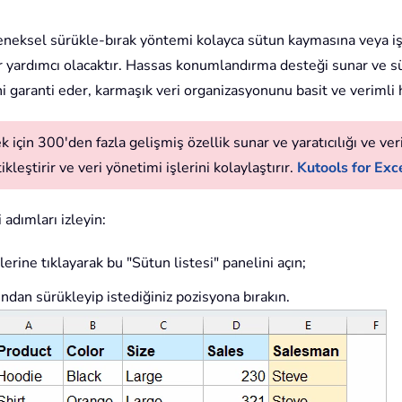
leneksel sürükle-bırak yöntemi kolayca sütun kaymasına veya i
 bir yardımcı olacaktır. Hassas konumlandırma desteği sunar ve s
i garanti eder, karmaşık veri organizasyonunu basit ve verimli h
 için 300'den fazla gelişmiş özellik sunar ve yaratıcılığı ve verim
leştirir ve veri yönetimi işlerini kolaylaştırır.
Kutools for Exce
 adımları izleyin:
rine tıklayarak bu "Sütun listesi" panelini açın;
ndan sürükleyip istediğiniz pozisyona bırakın.