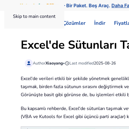
Kutools
for
Office
— Bir Paket. Beş Araç.
Daha Fa
Skip to main content
ExtendOffice
Çözümler
İndir
Fiyat
Excel'de Sütunları 
Author
Xiaoyang
•
Last modified
2025-08-26
Excel'de verileri etkili bir şekilde yönetmek genellik
taşımak, birden fazla sütunun sırasını değiştirmek ve
Görünüşte basit gibi görünse de, bu işlemleri etkili 
Bu kapsamlı rehberde, Excel'de sütunları taşımak vey
(VBA ve Kutools for Excel gibi üçüncü parti araçlar)