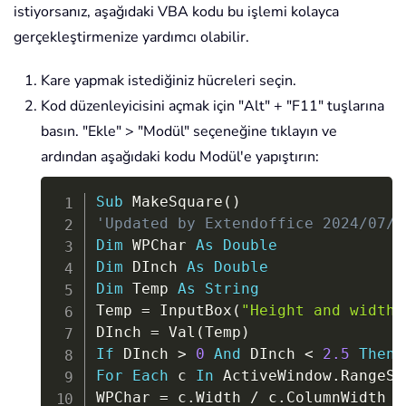
istiyorsanız, aşağıdaki VBA kodu bu işlemi kolayca
gerçekleştirmenize yardımcı olabilir.
Kare yapmak istediğiniz hücreleri seçin.
Kod düzenleyicisini açmak için "Alt" + "F11" tuşlarına
basın. "Ekle" > "Modül" seçeneğine tıklayın ve
ardından aşağıdaki kodu Modül'e yapıştırın:
Copy
Sub
 MakeSquare
(
)
'Updated by Extendoffice 2024/07/1
Dim
 WPChar 
As
Double
Dim
 DInch 
As
Double
Dim
 Temp 
As
String
Temp 
=
 InputBox
(
"Height and width 
DInch 
=
 Val
(
Temp
)
If
 DInch 
>
0
And
 DInch 
<
2.5
Then
For
Each
 c 
In
 ActiveWindow
.
RangeSe
WPChar 
=
 c
.
Width 
/
 c
.
ColumnWidth
