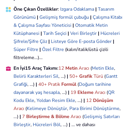
Öne Çıkan Özellikler
:
Izgara Odaklama
|
Tasarım
Görünümü
|
Gelişmiş formül çubuğu
|
Çalışma Kitabı
& Çalışma Sayfası Yöneticisi
|
Otomatik Metin
Kütüphanesi
|
Tarih Seçici
|
Veri Birleştir
|
Hücreleri
Şifrele/Şifre Çöz
|
Listeye Göre E-posta Gönder
|
Süper Filtre
|
Özel Filtre
(kalın/italik/üstü çizili
filtreleme...)...
En İyi15 Araç Takımı
:
12
Metin
Aracı
(
Metin Ekle
,
Belirli Karakterleri Sil
, ...)
|
50+
Grafik
Türü
(
Gantt
Grafiği
, ...)
|
40+ Pratik
Formül
(
Doğum tarihine
dayanarak yaş hesapla
, ...)
|
19
Ekleme
Aracı
(
QR
Kodu Ekle
,
Yoldan Resim Ekle
, ...)
|
12
Dönüşüm
Aracı
(
Kelimeye Dönüştür
,
Para Birimi Dönüştürme
,
...)
|
7
Birleştirme & Bölme
Aracı
(
Gelişmiş Satırları
Birleştir
,
Hücreleri Böl
, ...)
|
... ve dahası