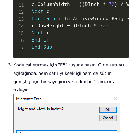
c
.
ColumnWidth 
=
(
(
DInch 
*
72
)
/
 WP
Next
For
Each
 r 
In
 ActiveWindow
.
RangeSe
r
.
RowHeight 
=
(
DInch 
*
72
)
Next
End
If
End
Sub
Kodu çalıştırmak için "F5" tuşuna basın. Giriş kutusu
açıldığında, hem satır yüksekliği hem de sütun
genişliği için bir sayı girin ve ardından "Tamam"a
tıklayın.