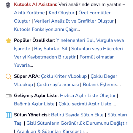
🤖
Kutools AI Asistanı
: Veri analizinde devrim yaratın –
Akıllı Yürütme
|
Kod Oluştur
|
Özel Formüller
Oluştur
|
Verileri Analiz Et ve Grafikler Oluştur
|
Kutools Fonksiyonlarını Çağır
…
Popüler Özellikler
:
Yinelenenleri Bul, Vurgula veya
İşaretle
|
Boş Satırları Sil
|
Sütunları veya Hücreleri
Veriyi Kaybetmeden Birleştir
|
Formül olmadan
Yuvarla
...
Süper ARA
:
Çoklu Kriter VLookup
|
Çoklu Değer
VLookup
|
Çoklu sayfa araması
|
Bulanık Eşleme
....
Gelişmiş Açılır Liste
:
Hızlıca Açılır Liste Oluştur
|
Bağımlı Açılır Liste
|
Çoklu seçimli Açılır Liste
....
Sütun Yöneticisi
:
Belirli Sayıda Sütun Ekle
|
Sütunları
Taşı
|
Gizli Sütunların Görünürlük Durumunu Değiştir
|
Aralıkları & Sütunları Karşılaştır
...