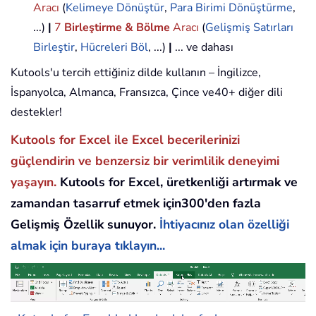
Aracı
(
Kelimeye Dönüştür
,
Para Birimi Dönüştürme
,
...)
|
7
Birleştirme & Bölme
Aracı
(
Gelişmiş Satırları
Birleştir
,
Hücreleri Böl
, ...)
|
... ve dahası
Kutools'u tercih ettiğiniz dilde kullanın – İngilizce,
İspanyolca, Almanca, Fransızca, Çince ve40+ diğer dili
destekler!
Kutools for Excel ile Excel becerilerinizi
güçlendirin ve benzersiz bir verimlilik deneyimi
yaşayın.
Kutools for Excel, üretkenliği artırmak ve
zamandan tasarruf etmek için300'den fazla
Gelişmiş Özellik sunuyor.
İhtiyacınız olan özelliği
almak için buraya tıklayın...