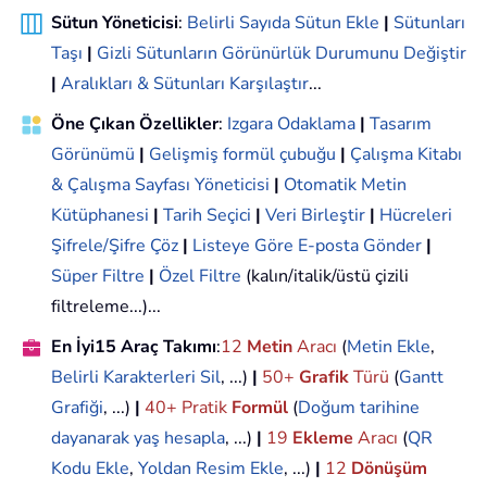
Sütun Yöneticisi
:
Belirli Sayıda Sütun Ekle
|
Sütunları
Taşı
|
Gizli Sütunların Görünürlük Durumunu Değiştir
|
Aralıkları & Sütunları Karşılaştır
...
Öne Çıkan Özellikler
:
Izgara Odaklama
|
Tasarım
Görünümü
|
Gelişmiş formül çubuğu
|
Çalışma Kitabı
& Çalışma Sayfası Yöneticisi
|
Otomatik Metin
Kütüphanesi
|
Tarih Seçici
|
Veri Birleştir
|
Hücreleri
Şifrele/Şifre Çöz
|
Listeye Göre E-posta Gönder
|
Süper Filtre
|
Özel Filtre
(kalın/italik/üstü çizili
filtreleme...)...
En İyi15 Araç Takımı
:
12
Metin
Aracı
(
Metin Ekle
,
Belirli Karakterleri Sil
, ...)
|
50+
Grafik
Türü
(
Gantt
Grafiği
, ...)
|
40+ Pratik
Formül
(
Doğum tarihine
dayanarak yaş hesapla
, ...)
|
19
Ekleme
Aracı
(
QR
Kodu Ekle
,
Yoldan Resim Ekle
, ...)
|
12
Dönüşüm