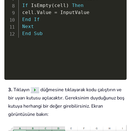
If
 IsEmpty
(
cell
)
Then
cell
.
Value 
=
End
If
Next
End
Sub
3.
Tıklayın
düğmesine tıklayarak kodu çalıştırın ve
bir uyarı kutusu açılacaktır. Gereksinim duyduğunuz boş
kutuya herhangi bir değer girebilirsiniz. Ekran
görüntüsüne bakın: