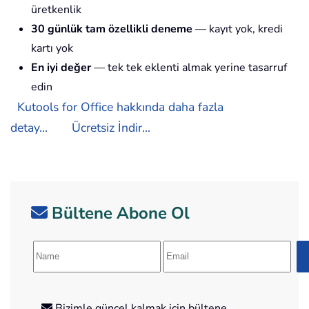
üretkenlik
30 günlük tam özellikli deneme
— kayıt yok, kredi
kartı yok
En iyi değer
— tek tek eklenti almak yerine tasarruf
edin
Kutools for Office hakkında daha fazla
detay...
Ücretsiz İndir...
Bültene Abone Ol
Bizimle güncel kalmak için bültene