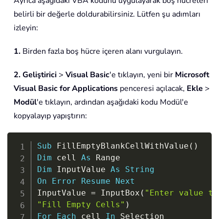
Ayrıca aşağıdaki VBA kodunu uygulayarak boş hücreleri
belirli bir değerle doldurabilirsiniz. Lütfen şu adımları
izleyin:
1.
Birden fazla boş hücre içeren alanı vurgulayın.
2.
Geliştirici
>
Visual Basic
'e tıklayın, yeni bir
Microsoft
Visual Basic for Applications
penceresi açılacak,
Ekle
>
Modül
'e tıklayın, ardından aşağıdaki kodu Modül'e
kopyalayıp yapıştırın:
Copy
Sub
 FillEmptyBlankCellWithValue
(
)
Dim
 cell 
As
Dim
 InputValue 
As
String
On
Error
Resume
Next
InputValue 
=
 InputBox
(
"Enter value th
"Fill Empty Cells"
)
For
Each
 cell 
In