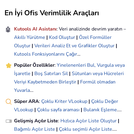
En İyi Ofis Verimlilik Araçları
🤖
Kutools AI Asistanı
: Veri analizinde devrim yaratın –
Akıllı Yürütme
|
Kod Oluştur
|
Özel Formüller
Oluştur
|
Verileri Analiz Et ve Grafikler Oluştur
|
Kutools Fonksiyonlarını Çağır
…
Popüler Özellikler
:
Yinelenenleri Bul, Vurgula veya
İşaretle
|
Boş Satırları Sil
|
Sütunları veya Hücreleri
Veriyi Kaybetmeden Birleştir
|
Formül olmadan
Yuvarla
...
Süper ARA
:
Çoklu Kriter VLookup
|
Çoklu Değer
VLookup
|
Çoklu sayfa araması
|
Bulanık Eşleme
....
Gelişmiş Açılır Liste
:
Hızlıca Açılır Liste Oluştur
|
Bağımlı Açılır Liste
|
Çoklu seçimli Açılır Liste
....