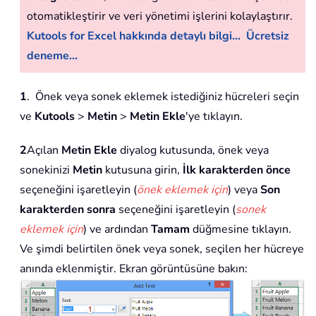
otomatikleştirir ve veri yönetimi işlerini kolaylaştırır.
Kutools for Excel hakkında detaylı bilgi...
Ücretsiz
deneme...
1
. Önek veya sonek eklemek istediğiniz hücreleri seçin
ve
Kutools
>
Metin
>
Metin Ekle
'ye tıklayın.
2
Açılan
Metin Ekle
diyalog kutusunda, önek veya
sonekinizi
Metin
kutusuna girin,
İlk karakterden önce
seçeneğini işaretleyin (
önek eklemek için
) veya
Son
karakterden sonra
seçeneğini işaretleyin (
sonek
eklemek için
) ve ardından
Tamam
düğmesine tıklayın.
Ve şimdi belirtilen önek veya sonek, seçilen her hücreye
anında eklenmiştir. Ekran görüntüsüne bakın: