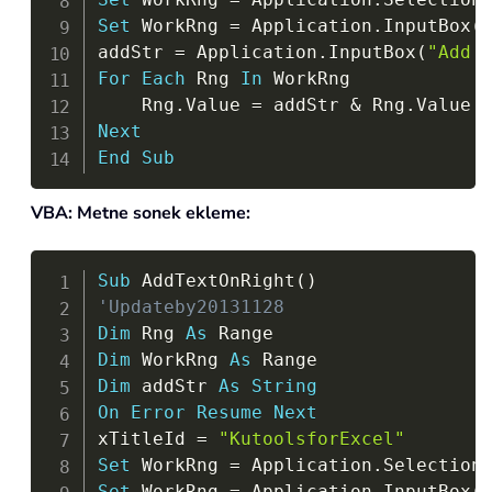
Set
 WorkRng 
=
 Application
.
InputBox
(
addStr 
=
 Application
.
InputBox
(
"Add 
For
Each
 Rng 
In
 WorkRng

    Rng
.
Value 
=
 addStr 
&
 Rng
.
Next
End
Sub
VBA: Metne sonek ekleme:
Copy
Sub
 AddTextOnRight
(
)
'Updateby20131128
Dim
 Rng 
As
Dim
 WorkRng 
As
Dim
 addStr 
As
String
On
Error
Resume
Next
xTitleId 
=
"KutoolsforExcel"
Set
 WorkRng 
=
 Application
.
Set
 WorkRng 
=
 Application
.
InputBox
(