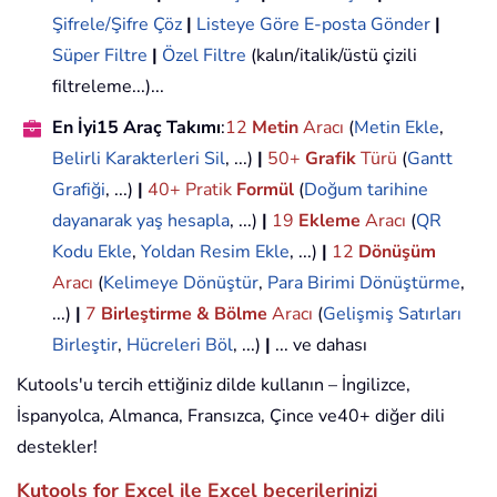
Şifrele/Şifre Çöz
|
Listeye Göre E-posta Gönder
|
Süper Filtre
|
Özel Filtre
(kalın/italik/üstü çizili
filtreleme...)...
En İyi15 Araç Takımı
:
12
Metin
Aracı
(
Metin Ekle
,
Belirli Karakterleri Sil
, ...)
|
50+
Grafik
Türü
(
Gantt
Grafiği
, ...)
|
40+ Pratik
Formül
(
Doğum tarihine
dayanarak yaş hesapla
, ...)
|
19
Ekleme
Aracı
(
QR
Kodu Ekle
,
Yoldan Resim Ekle
, ...)
|
12
Dönüşüm
Aracı
(
Kelimeye Dönüştür
,
Para Birimi Dönüştürme
,
...)
|
7
Birleştirme & Bölme
Aracı
(
Gelişmiş Satırları
Birleştir
,
Hücreleri Böl
, ...)
|
... ve dahası
Kutools'u tercih ettiğiniz dilde kullanın – İngilizce,
İspanyolca, Almanca, Fransızca, Çince ve40+ diğer dili
destekler!
Kutools for Excel ile Excel becerilerinizi