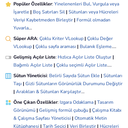
Popüler Özellikler
:
Yinelenenleri Bul, Vurgula veya
İşaretle
|
Boş Satırları Sil
|
Sütunları veya Hücreleri
Veriyi Kaybetmeden Birleştir
|
Formül olmadan
Yuvarla
...
Süper ARA
:
Çoklu Kriter VLookup
|
Çoklu Değer
VLookup
|
Çoklu sayfa araması
|
Bulanık Eşleme
....
Gelişmiş Açılır Liste
:
Hızlıca Açılır Liste Oluştur
|
Bağımlı Açılır Liste
|
Çoklu seçimli Açılır Liste
....
Sütun Yöneticisi
:
Belirli Sayıda Sütun Ekle
|
Sütunları
Taşı
|
Gizli Sütunların Görünürlük Durumunu Değiştir
|
Aralıkları & Sütunları Karşılaştır
...
Öne Çıkan Özellikler
:
Izgara Odaklama
|
Tasarım
Görünümü
|
Gelişmiş formül çubuğu
|
Çalışma Kitabı
& Çalışma Sayfası Yöneticisi
|
Otomatik Metin
Kütüphanesi
|
Tarih Seçici
|
Veri Birleştir
|
Hücreleri