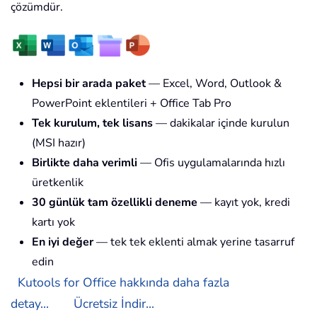
çözümdür.
Hepsi bir arada paket
— Excel, Word, Outlook &
PowerPoint eklentileri + Office Tab Pro
Tek kurulum, tek lisans
— dakikalar içinde kurulun
(MSI hazır)
Birlikte daha verimli
— Ofis uygulamalarında hızlı
üretkenlik
30 günlük tam özellikli deneme
— kayıt yok, kredi
kartı yok
En iyi değer
— tek tek eklenti almak yerine tasarruf
edin
Kutools for Office hakkında daha fazla
detay...
Ücretsiz İndir...