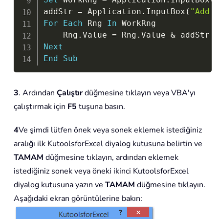
addStr 
=
 Application
.
InputBox
(
"Add 
For
Each
 Rng 
In
 WorkRng

    Rng
.
Value 
=
 Rng
.
Value 
&
Next
End
Sub
3
. Ardından
Çalıştır
düğmesine tıklayın veya VBA'yı
çalıştırmak için
F5
tuşuna basın.
4
Ve şimdi lütfen önek veya sonek eklemek istediğiniz
aralığı ilk
KutoolsforExcel
diyalog kutusuna belirtin ve
TAMAM
düğmesine tıklayın, ardından eklemek
istediğiniz sonek veya öneki ikinci
KutoolsforExcel
diyalog kutusuna yazın ve
TAMAM
düğmesine tıklayın.
Aşağıdaki ekran görüntülerine bakın: