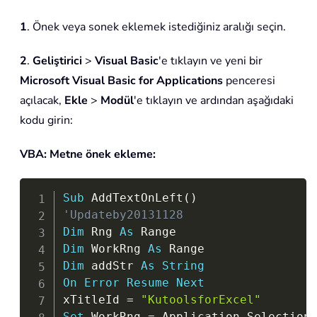
1
. Önek veya sonek eklemek istediğiniz aralığı seçin.
2
.
Geliştirici
>
Visual Basic
'e tıklayın ve yeni bir
Microsoft Visual Basic for Applications
penceresi
açılacak,
Ekle
>
Modül
'e tıklayın ve ardından aşağıdaki
kodu girin:
VBA: Metne önek ekleme:
Copy
Sub
 AddTextOnLeft
(
)
'Updateby20131128
Dim
 Rng 
As
Dim
 WorkRng 
As
Dim
 addStr 
As
String
On
Error
Resume
Next
xTitleId 
=
"KutoolsforExcel"
Set
 WorkRng 
=
 Application
.