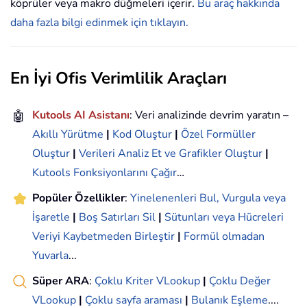
köprüler veya makro düğmeleri içerir.
Bu araç hakkında
daha fazla bilgi edinmek için tıklayın.
En İyi Ofis Verimlilik Araçları
🤖
Kutools AI Asistanı
: Veri analizinde devrim yaratın –
Akıllı Yürütme
|
Kod Oluştur
|
Özel Formüller
Oluştur
|
Verileri Analiz Et ve Grafikler Oluştur
|
Kutools Fonksiyonlarını Çağır
…
Popüler Özellikler
:
Yinelenenleri Bul, Vurgula veya
İşaretle
|
Boş Satırları Sil
|
Sütunları veya Hücreleri
Veriyi Kaybetmeden Birleştir
|
Formül olmadan
Yuvarla
...
Süper ARA
:
Çoklu Kriter VLookup
|
Çoklu Değer
VLookup
|
Çoklu sayfa araması
|
Bulanık Eşleme
....