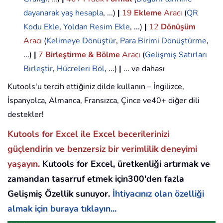
dayanarak yaş hesapla
, ...)
|
19
Ekleme
Aracı
(
QR
Kodu Ekle
,
Yoldan Resim Ekle
, ...)
|
12
Dönüşüm
Aracı
(
Kelimeye Dönüştür
,
Para Birimi Dönüştürme
,
...)
|
7
Birleştirme & Bölme
Aracı
(
Gelişmiş Satırları
Birleştir
,
Hücreleri Böl
, ...)
|
... ve dahası
Kutools'u tercih ettiğiniz dilde kullanın – İngilizce,
İspanyolca, Almanca, Fransızca, Çince ve40+ diğer dili
destekler!
Kutools for Excel ile Excel becerilerinizi
güçlendirin ve benzersiz bir verimlilik deneyimi
yaşayın.
Kutools for Excel, üretkenliği artırmak ve
zamandan tasarruf etmek için300'den fazla
Gelişmiş Özellik sunuyor.
İhtiyacınız olan özelliği
almak için buraya tıklayın...