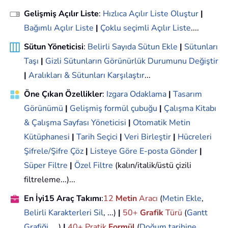
Gelişmiş Açılır Liste
:
Hızlıca Açılır Liste Oluştur
|
Bağımlı Açılır Liste
|
Çoklu seçimli Açılır Liste
....
Sütun Yöneticisi
:
Belirli Sayıda Sütun Ekle
|
Sütunları
Taşı
|
Gizli Sütunların Görünürlük Durumunu Değiştir
|
Aralıkları & Sütunları Karşılaştır
...
Öne Çıkan Özellikler
:
Izgara Odaklama
|
Tasarım
Görünümü
|
Gelişmiş formül çubuğu
|
Çalışma Kitabı
& Çalışma Sayfası Yöneticisi
|
Otomatik Metin
Kütüphanesi
|
Tarih Seçici
|
Veri Birleştir
|
Hücreleri
Şifrele/Şifre Çöz
|
Listeye Göre E-posta Gönder
|
Süper Filtre
|
Özel Filtre
(kalın/italik/üstü çizili
filtreleme...)...
En İyi15 Araç Takımı
:
12
Metin
Aracı
(
Metin Ekle
,
Belirli Karakterleri Sil
, ...)
|
50+
Grafik
Türü
(
Gantt
Grafiği
, ...)
|
40+ Pratik
Formül
(
Doğum tarihine