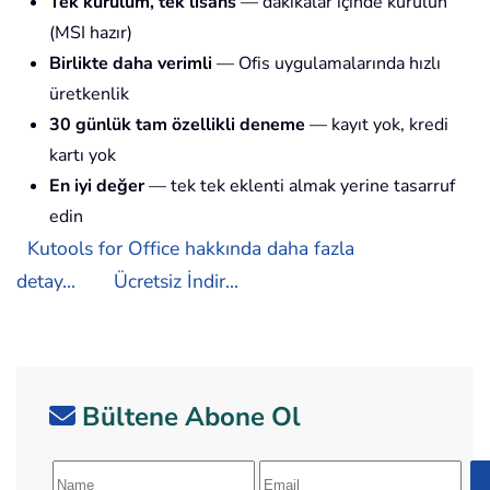
Tek kurulum, tek lisans
— dakikalar içinde kurulun
(MSI hazır)
Birlikte daha verimli
— Ofis uygulamalarında hızlı
üretkenlik
30 günlük tam özellikli deneme
— kayıt yok, kredi
kartı yok
En iyi değer
— tek tek eklenti almak yerine tasarruf
edin
Kutools for Office hakkında daha fazla
detay...
Ücretsiz İndir...
Bültene Abone Ol