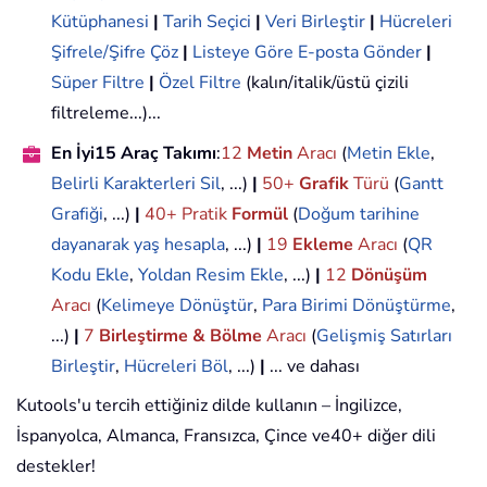
Kütüphanesi
|
Tarih Seçici
|
Veri Birleştir
|
Hücreleri
Şifrele/Şifre Çöz
|
Listeye Göre E-posta Gönder
|
Süper Filtre
|
Özel Filtre
(kalın/italik/üstü çizili
filtreleme...)...
En İyi15 Araç Takımı
:
12
Metin
Aracı
(
Metin Ekle
,
Belirli Karakterleri Sil
, ...)
|
50+
Grafik
Türü
(
Gantt
Grafiği
, ...)
|
40+ Pratik
Formül
(
Doğum tarihine
dayanarak yaş hesapla
, ...)
|
19
Ekleme
Aracı
(
QR
Kodu Ekle
,
Yoldan Resim Ekle
, ...)
|
12
Dönüşüm
Aracı
(
Kelimeye Dönüştür
,
Para Birimi Dönüştürme
,
...)
|
7
Birleştirme & Bölme
Aracı
(
Gelişmiş Satırları
Birleştir
,
Hücreleri Böl
, ...)
|
... ve dahası
Kutools'u tercih ettiğiniz dilde kullanın – İngilizce,
İspanyolca, Almanca, Fransızca, Çince ve40+ diğer dili
destekler!