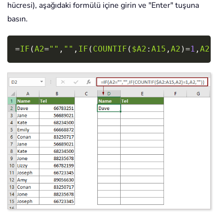
hücresi), aşağıdaki formülü içine girin ve "Enter" tuşuna
basın.
Copy
=
IF
(
A2
=
""
,
""
,
IF
(
COUNTIF
(
$A2
:
A15
,
A2
)
=
1
,
A2
,