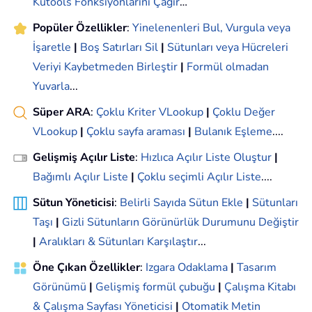
Kutools Fonksiyonlarını Çağır
…
Popüler Özellikler
:
Yinelenenleri Bul, Vurgula veya
İşaretle
|
Boş Satırları Sil
|
Sütunları veya Hücreleri
Veriyi Kaybetmeden Birleştir
|
Formül olmadan
Yuvarla
...
Süper ARA
:
Çoklu Kriter VLookup
|
Çoklu Değer
VLookup
|
Çoklu sayfa araması
|
Bulanık Eşleme
....
Gelişmiş Açılır Liste
:
Hızlıca Açılır Liste Oluştur
|
Bağımlı Açılır Liste
|
Çoklu seçimli Açılır Liste
....
Sütun Yöneticisi
:
Belirli Sayıda Sütun Ekle
|
Sütunları
Taşı
|
Gizli Sütunların Görünürlük Durumunu Değiştir
|
Aralıkları & Sütunları Karşılaştır
...
Öne Çıkan Özellikler
:
Izgara Odaklama
|
Tasarım
Görünümü
|
Gelişmiş formül çubuğu
|
Çalışma Kitabı
& Çalışma Sayfası Yöneticisi
|
Otomatik Metin