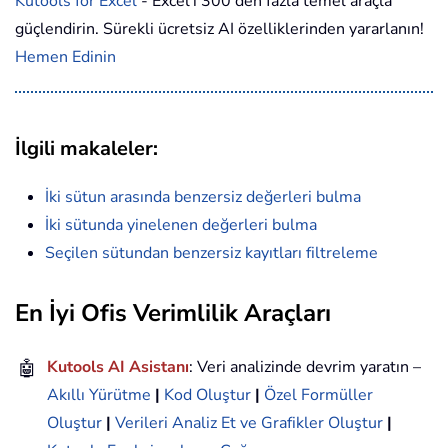
Kutools for Excel
- Excel'i 300'den fazla temel araçla
güçlendirin. Sürekli ücretsiz AI özelliklerinden yararlanın!
Hemen Edinin
İlgili makaleler:
İki sütun arasında benzersiz değerleri bulma
İki sütunda yinelenen değerleri bulma
Seçilen sütundan benzersiz kayıtları filtreleme
En İyi Ofis Verimlilik Araçları
🤖
Kutools AI Asistanı
: Veri analizinde devrim yaratın –
Akıllı Yürütme
|
Kod Oluştur
|
Özel Formüller
Oluştur
|
Verileri Analiz Et ve Grafikler Oluştur
|