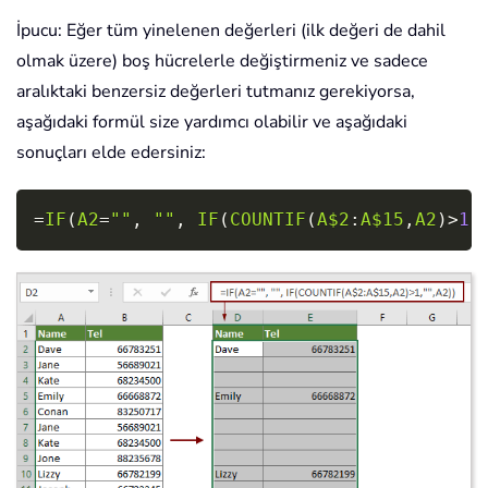
İpucu: Eğer tüm yinelenen değerleri (ilk değeri de dahil
olmak üzere) boş hücrelerle değiştirmeniz ve sadece
aralıktaki benzersiz değerleri tutmanız gerekiyorsa,
aşağıdaki formül size yardımcı olabilir ve aşağıdaki
sonuçları elde edersiniz:
Copy
=
IF
(
A2
=
""
,
""
,
IF
(
COUNTIF
(
A$2
:
A$15
,
A2
)
>
1
,