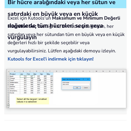
Bir hücre aralığındaki veya her sütun ve
satırdaki en büyük veya en küçük
Excel için Kutools'un
Maksimum ve Minimum Değerli
değerlerle tüm hücreleri seçin veya
Hücreleri Seç
özelliği ile, bir hücre aralığından, her
satırdan veya her sütundan tüm en büyük veya en küçük
vurgulayın
değerleri hızlı bir şekilde seçebilir veya
vurgulayabilirsiniz. Lütfen aşağıdaki demoyu izleyin.
Kutools for Excel'i indirmek için tıklayın!