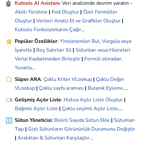
🤖
Kutools AI Asistanı
: Veri analizinde devrim yaratın –
Akıllı Yürütme
|
Kod Oluştur
|
Özel Formüller
Oluştur
|
Verileri Analiz Et ve Grafikler Oluştur
|
Kutools Fonksiyonlarını Çağır
…
Popüler Özellikler
:
Yinelenenleri Bul, Vurgula veya
İşaretle
|
Boş Satırları Sil
|
Sütunları veya Hücreleri
Veriyi Kaybetmeden Birleştir
|
Formül olmadan
Yuvarla
...
Süper ARA
:
Çoklu Kriter VLookup
|
Çoklu Değer
VLookup
|
Çoklu sayfa araması
|
Bulanık Eşleme
....
Gelişmiş Açılır Liste
:
Hızlıca Açılır Liste Oluştur
|
Bağımlı Açılır Liste
|
Çoklu seçimli Açılır Liste
....
Sütun Yöneticisi
:
Belirli Sayıda Sütun Ekle
|
Sütunları
Taşı
|
Gizli Sütunların Görünürlük Durumunu Değiştir
|
Aralıkları & Sütunları Karşılaştır
...