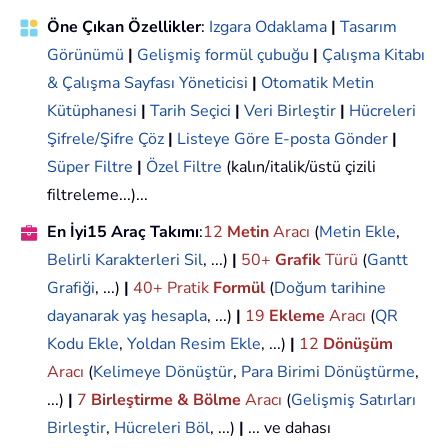
Öne Çıkan Özellikler
:
Izgara Odaklama
|
Tasarım
Görünümü
|
Gelişmiş formül çubuğu
|
Çalışma Kitabı
& Çalışma Sayfası Yöneticisi
|
Otomatik Metin
Kütüphanesi
|
Tarih Seçici
|
Veri Birleştir
|
Hücreleri
Şifrele/Şifre Çöz
|
Listeye Göre E-posta Gönder
|
Süper Filtre
|
Özel Filtre
(kalın/italik/üstü çizili
filtreleme...)...
En İyi15 Araç Takımı
:
12
Metin
Aracı
(
Metin Ekle
,
Belirli Karakterleri Sil
, ...)
|
50+
Grafik
Türü
(
Gantt
Grafiği
, ...)
|
40+ Pratik
Formül
(
Doğum tarihine
dayanarak yaş hesapla
, ...)
|
19
Ekleme
Aracı
(
QR
Kodu Ekle
,
Yoldan Resim Ekle
, ...)
|
12
Dönüşüm
Aracı
(
Kelimeye Dönüştür
,
Para Birimi Dönüştürme
,
...)
|
7
Birleştirme & Bölme
Aracı
(
Gelişmiş Satırları
Birleştir
,
Hücreleri Böl
, ...)
|
... ve dahası