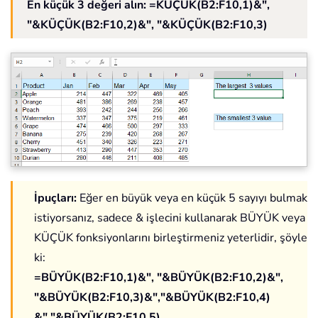
En küçük 3 değeri alın: =KÜÇÜK(B2:F10,1)&",
"&KÜÇÜK(B2:F10,2)&", "&KÜÇÜK(B2:F10,3)
İpuçları:
Eğer en büyük veya en küçük 5 sayıyı bulmak
istiyorsanız, sadece & işlecini kullanarak BÜYÜK veya
KÜÇÜK fonksiyonlarını birleştirmeniz yeterlidir, şöyle
ki:
=BÜYÜK(B2:F10,1)&", "&BÜYÜK(B2:F10,2)&",
"&BÜYÜK(B2:F10,3)&","&BÜYÜK(B2:F10,4)
&","&BÜYÜK(B2:F10,5)