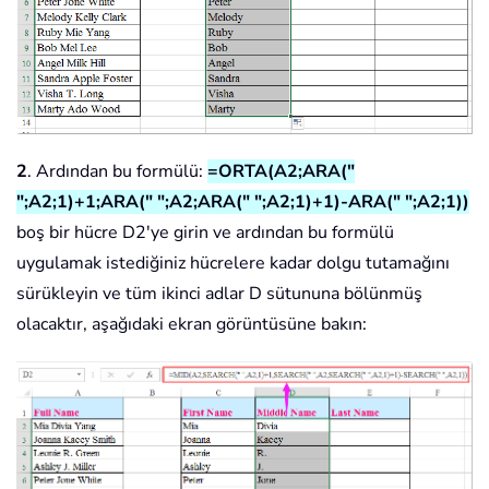
2
. Ardından bu formülü:
=ORTA(A2;ARA("
";A2;1)+1;ARA(" ";A2;ARA(" ";A2;1)+1)-ARA(" ";A2;1))
boş bir hücre D2'ye girin ve ardından bu formülü
uygulamak istediğiniz hücrelere kadar dolgu tutamağını
sürükleyin ve tüm ikinci adlar D sütununa bölünmüş
olacaktır, aşağıdaki ekran görüntüsüne bakın: