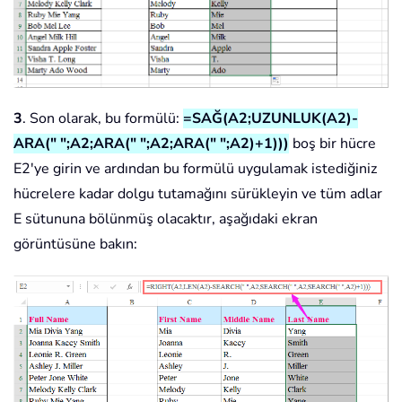
3
. Son olarak, bu formülü:
=SAĞ(A2;UZUNLUK(A2)-
ARA(" ";A2;ARA(" ";A2;ARA(" ";A2)+1)))
boş bir hücre
E2'ye girin ve ardından bu formülü uygulamak istediğiniz
hücrelere kadar dolgu tutamağını sürükleyin ve tüm adlar
E sütununa bölünmüş olacaktır, aşağıdaki ekran
görüntüsüne bakın: