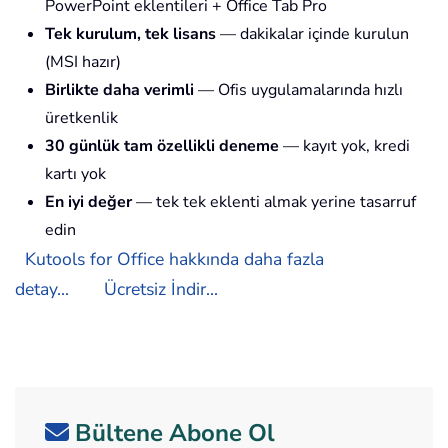
PowerPoint eklentileri + Office Tab Pro
Tek kurulum, tek lisans
— dakikalar içinde kurulun
(MSI hazır)
Birlikte daha verimli
— Ofis uygulamalarında hızlı
üretkenlik
30 günlük tam özellikli deneme
— kayıt yok, kredi
kartı yok
En iyi değer
— tek tek eklenti almak yerine tasarruf
edin
Kutools for Office hakkında daha fazla
detay...
Ücretsiz İndir...
Bültene Abone Ol