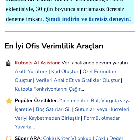
eklentisiyle, 30 gün boyunca sınırlamasız ücretsiz
deneme imkanı.
Şimdi indirin ve ücretsiz deneyin!
En İyi Ofis Verimlilik Araçları
🤖
Kutools AI Asistanı
: Veri analizinde devrim yaratın –
Akıllı Yürütme
|
Kod Oluştur
|
Özel Formüller
Oluştur
|
Verileri Analiz Et ve Grafikler Oluştur
|
Kutools Fonksiyonlarını Çağır
…
Popüler Özellikler
:
Yinelenenleri Bul, Vurgula veya
İşaretle
|
Boş Satırları Sil
|
Sütunları veya Hücreleri
Veriyi Kaybetmeden Birleştir
|
Formül olmadan
Yuvarla
...
Süper ARA
:
Çoklu Kriter VLookup
|
Çoklu Değer