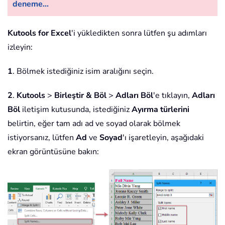
deneme...
Kutools for Excel
'i yükledikten sonra lütfen şu adımları
izleyin:
1
. Bölmek istediğiniz isim aralığını seçin.
2
.
Kutools
>
Birleştir & Böl
>
Adları Böl
'e tıklayın,
Adları
Böl
iletişim kutusunda, istediğiniz
Ayırma türlerini
belirtin, eğer tam adı ad ve soyad olarak bölmek
istiyorsanız, lütfen
Ad
ve
Soyad
'ı işaretleyin, aşağıdaki
ekran görüntüsüne bakın: