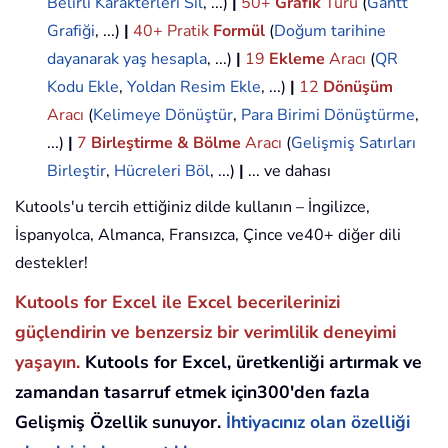
Belirli Karakterleri Sil
, ...)
|
50+
Grafik
Türü
(
Gantt
Grafiği
, ...)
|
40+ Pratik
Formül
(
Doğum tarihine
dayanarak yaş hesapla
, ...)
|
19
Ekleme
Aracı
(
QR
Kodu Ekle
,
Yoldan Resim Ekle
, ...)
|
12
Dönüşüm
Aracı
(
Kelimeye Dönüştür
,
Para Birimi Dönüştürme
,
...)
|
7
Birleştirme & Bölme
Aracı
(
Gelişmiş Satırları
Birleştir
,
Hücreleri Böl
, ...)
|
... ve dahası
Kutools'u tercih ettiğiniz dilde kullanın – İngilizce,
İspanyolca, Almanca, Fransızca, Çince ve40+ diğer dili
destekler!
Kutools for Excel ile Excel becerilerinizi
güçlendirin ve benzersiz bir verimlilik deneyimi
yaşayın.
Kutools for Excel, üretkenliği artırmak ve
zamandan tasarruf etmek için300'den fazla
Gelişmiş Özellik sunuyor.
İhtiyacınız olan özelliği