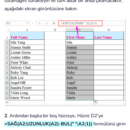
tutamağını sürükleyin ve tüm adlar bir anda çıkarılacaktır,
aşağıdaki ekran görüntüsüne bakın:
2
. Ardından başka bir boş hücreye, Hücre D2'ye
=SAĞ(A2;UZUNLUK(A2)-BUL(" ";A2;1))
formülünü girin