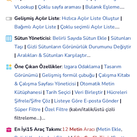
VLookup
|
Çoklu sayfa araması
|
Bulanık Eşleme
....
Gelişmiş Açılır Liste
:
Hızlıca Açılır Liste Oluştur
|
Bağımlı Açılır Liste
|
Çoklu seçimli Açılır Liste
....
Sütun Yöneticisi
:
Belirli Sayıda Sütun Ekle
|
Sütunları
Taşı
|
Gizli Sütunların Görünürlük Durumunu Değiştir
|
Aralıkları & Sütunları Karşılaştır
...
Öne Çıkan Özellikler
:
Izgara Odaklama
|
Tasarım
Görünümü
|
Gelişmiş formül çubuğu
|
Çalışma Kitabı
& Çalışma Sayfası Yöneticisi
|
Otomatik Metin
Kütüphanesi
|
Tarih Seçici
|
Veri Birleştir
|
Hücreleri
Şifrele/Şifre Çöz
|
Listeye Göre E-posta Gönder
|
Süper Filtre
|
Özel Filtre
(kalın/italik/üstü çizili
filtreleme...)...
En İyi15 Araç Takımı
:
12
Metin
Aracı
(
Metin Ekle
,