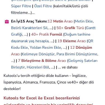
Süper Filtre
|
Özel Filtre
(kalın/italik/üstü çizili
filtreleme...)...
En İyi15 Araç Takımı
:
12
Metin
Aracı
(
Metin Ekle
,
Belirli Karakterleri Sil
, ...)
|
50+
Grafik
Türü
(
Gantt
Grafiği
, ...)
|
40+ Pratik
Formül
(
Doğum tarihine
dayanarak yaş hesapla
, ...)
|
19
Ekleme
Aracı
(
QR
Kodu Ekle
,
Yoldan Resim Ekle
, ...)
|
12
Dönüşüm
Aracı
(
Kelimeye Dönüştür
,
Para Birimi Dönüştürme
,
...)
|
7
Birleştirme & Bölme
Aracı
(
Gelişmiş Satırları
Birleştir
,
Hücreleri Böl
, ...)
|
... ve dahası
Kutools'u tercih ettiğiniz dilde kullanın – İngilizce,
İspanyolca, Almanca, Fransızca, Çince ve40+ diğer dili
destekler!
Kutools for Excel ile Excel becerilerinizi
güçlendirin ve benzersiz bir verimlilik deneyimi