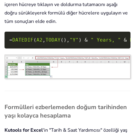
içeren hücreye tıklayın ve doldurma tutamacını aşağı
doğru sürükleyerek formülü diğer hücrelere uygulayın ve
tüm sonuçları elde edin.
Copy
=
DATEDIF
(
A2
,
TODAY
(
)
,
"Y"
)
&
" Years, "
&
D
Formülleri ezberlemeden doğum tarihinden
yaşı kolayca hesaplama
Kutools for Excel
'in "Tarih & Saat Yardımcısı" özelliği yaş