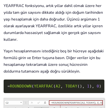
YEARFRAC fonksiyonu, artık yıllar dahil olmak üzere her
yılda tam gün sayısını dikkate aldığı için doğum tarihinden
yaşı hesaplamak için daha doğrudur. Üçüncü argümanı 1
olarak ayarlayarak YEARFRAC, özellikle artık yıllar içeren
durumlarda hassasiyet sağlamak için gerçek gün sayısını
kullanır.
Yaşın hesaplanmasını istediğiniz boş bir hücreye aşağıdaki
formülü girin ve
Enter
tuşuna basın. Diğer veriler için bu
hesaplamayı tekrarlamak üzere sonuç hücresinin
doldurma tutamacını aşağı doğru sürükleyin.
Copy
=
ROUNDDOWN
(
YEARFRAC
(
A2
,
TODAY
(
)
,
1
)
,
0
)