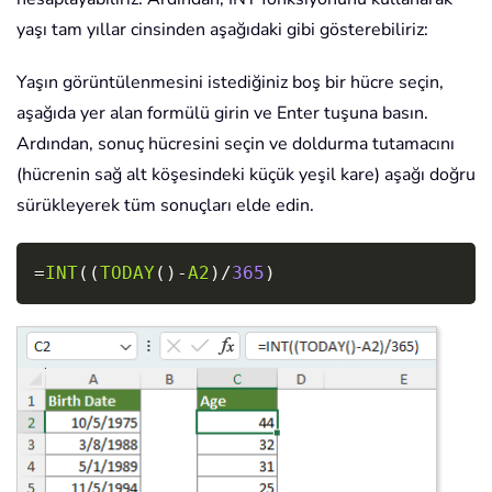
yaşı tam yıllar cinsinden aşağıdaki gibi gösterebiliriz:
Yaşın görüntülenmesini istediğiniz boş bir hücre seçin,
aşağıda yer alan formülü girin ve Enter tuşuna basın.
Ardından, sonuç hücresini seçin ve doldurma tutamacını
(hücrenin sağ alt köşesindeki küçük yeşil kare) aşağı doğru
sürükleyerek tüm sonuçları elde edin.
Copy
=
INT
(
(
TODAY
(
)
-
A2
)
/
365
)