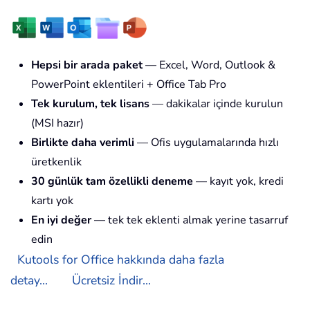
Hepsi bir arada paket
— Excel, Word, Outlook &
PowerPoint eklentileri + Office Tab Pro
Tek kurulum, tek lisans
— dakikalar içinde kurulun
(MSI hazır)
Birlikte daha verimli
— Ofis uygulamalarında hızlı
üretkenlik
30 günlük tam özellikli deneme
— kayıt yok, kredi
kartı yok
En iyi değer
— tek tek eklenti almak yerine tasarruf
edin
Kutools for Office hakkında daha fazla
detay...
Ücretsiz İndir...