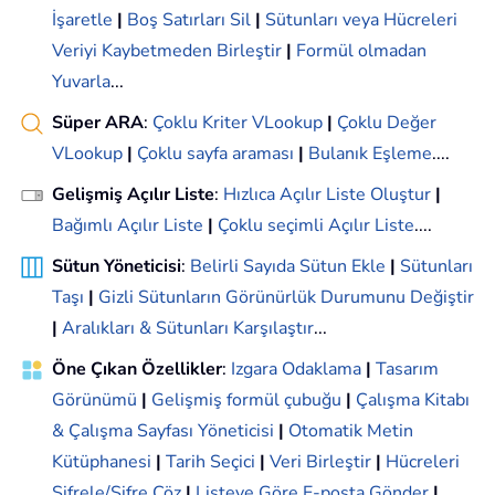
İşaretle
|
Boş Satırları Sil
|
Sütunları veya Hücreleri
Veriyi Kaybetmeden Birleştir
|
Formül olmadan
Yuvarla
...
Süper ARA
:
Çoklu Kriter VLookup
|
Çoklu Değer
VLookup
|
Çoklu sayfa araması
|
Bulanık Eşleme
....
Gelişmiş Açılır Liste
:
Hızlıca Açılır Liste Oluştur
|
Bağımlı Açılır Liste
|
Çoklu seçimli Açılır Liste
....
Sütun Yöneticisi
:
Belirli Sayıda Sütun Ekle
|
Sütunları
Taşı
|
Gizli Sütunların Görünürlük Durumunu Değiştir
|
Aralıkları & Sütunları Karşılaştır
...
Öne Çıkan Özellikler
:
Izgara Odaklama
|
Tasarım
Görünümü
|
Gelişmiş formül çubuğu
|
Çalışma Kitabı
& Çalışma Sayfası Yöneticisi
|
Otomatik Metin
Kütüphanesi
|
Tarih Seçici
|
Veri Birleştir
|
Hücreleri
Şifrele/Şifre Çöz
|
Listeye Göre E-posta Gönder
|