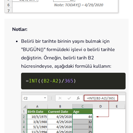
Notlar:
Belirli bir tarihte birinin yaşını bulmak için
"BUGÜN()"
formüldeki işlevi o belirli tarihle
değiştirin. Örneğin, belirli tarih B2
hücresindeyse, aşağıdaki formülü kullanın:
Copy
=
INT
(
(
B2
-
A2
)
/
365
)