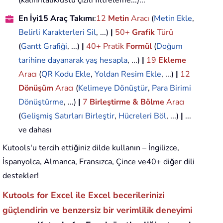
En İyi15 Araç Takımı
:
12
Metin
Aracı
(
Metin Ekle
,
Belirli Karakterleri Sil
, ...)
|
50+
Grafik
Türü
(
Gantt Grafiği
, ...)
|
40+ Pratik
Formül
(
Doğum
tarihine dayanarak yaş hesapla
, ...)
|
19
Ekleme
Aracı
(
QR Kodu Ekle
,
Yoldan Resim Ekle
, ...)
|
12
Dönüşüm
Aracı
(
Kelimeye Dönüştür
,
Para Birimi
Dönüştürme
, ...)
|
7
Birleştirme & Bölme
Aracı
(
Gelişmiş Satırları Birleştir
,
Hücreleri Böl
, ...)
|
...
ve dahası
Kutools'u tercih ettiğiniz dilde kullanın – İngilizce,
İspanyolca, Almanca, Fransızca, Çince ve40+ diğer dili
destekler!
Kutools for Excel ile Excel becerilerinizi
güçlendirin ve benzersiz bir verimlilik deneyimi