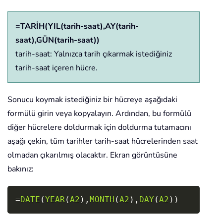
=TARİH(YIL(tarih-saat),AY(tarih-
saat),GÜN(tarih-saat))
tarih-saat: Yalnızca tarih çıkarmak istediğiniz
tarih-saat içeren hücre.
Sonucu koymak istediğiniz bir hücreye aşağıdaki
formülü girin veya kopyalayın. Ardından, bu formülü
diğer hücrelere doldurmak için doldurma tutamacını
aşağı çekin, tüm tarihler tarih-saat hücrelerinden saat
olmadan çıkarılmış olacaktır. Ekran görüntüsüne
bakınız:
Copy
=
DATE
(
YEAR
(
A2
)
,
MONTH
(
A2
)
,
DAY
(
A2
)
)