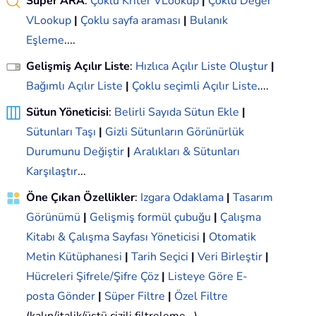
Süper ARA
:
Çoklu Kriter VLookup
|
Çoklu Değer
VLookup
|
Çoklu sayfa araması
|
Bulanık
Eşleme
....
Gelişmiş Açılır Liste
:
Hızlıca Açılır Liste Oluştur
|
Bağımlı Açılır Liste
|
Çoklu seçimli Açılır Liste
....
Sütun Yöneticisi
:
Belirli Sayıda Sütun Ekle
|
Sütunları Taşı
|
Gizli Sütunların Görünürlük
Durumunu Değiştir
|
Aralıkları & Sütunları
Karşılaştır
...
Öne Çıkan Özellikler
:
Izgara Odaklama
|
Tasarım
Görünümü
|
Gelişmiş formül çubuğu
|
Çalışma
Kitabı & Çalışma Sayfası Yöneticisi
|
Otomatik
Metin Kütüphanesi
|
Tarih Seçici
|
Veri Birleştir
|
Hücreleri Şifrele/Şifre Çöz
|
Listeye Göre E-
posta Gönder
|
Süper Filtre
|
Özel Filtre
(kalın/italik/üstü çizili filtreleme...)...