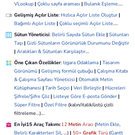
VLookup
|
Çoklu sayfa araması
|
Bulanık Eşleme
....
Gelişmiş Açılır Liste
:
Hızlıca Açılır Liste Oluştur
|
Bağımlı Açılır Liste
|
Çoklu seçimli Açılır Liste
....
Sütun Yöneticisi
:
Belirli Sayıda Sütun Ekle
|
Sütunları
Taşı
|
Gizli Sütunların Görünürlük Durumunu Değiştir
|
Aralıkları & Sütunları Karşılaştır
...
Öne Çıkan Özellikler
:
Izgara Odaklama
|
Tasarım
Görünümü
|
Gelişmiş formül çubuğu
|
Çalışma Kitabı
& Çalışma Sayfası Yöneticisi
|
Otomatik Metin
Kütüphanesi
|
Tarih Seçici
|
Veri Birleştir
|
Hücreleri
Şifrele/Şifre Çöz
|
Listeye Göre E-posta Gönder
|
Süper Filtre
|
Özel Filtre
(kalın/italik/üstü çizili
filtreleme...)...
En İyi15 Araç Takımı
:
12
Metin
Aracı
(
Metin Ekle
,
Belirli Karakterleri Sil
, ...)
|
50+
Grafik
Türü
(
Gantt