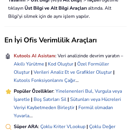
Tasarım
>
Üst Bilgi
(veya
Alt Bilgi
) >
hiçbiri
öğesine
tıklayın
Üst Bilgi ve Alt Bilgi Araçları
altında. Alt
Bilgi'yi silmek için de aynı işlem yapılır.
En İyi Ofis Verimlilik Araçları
🤖
Kutools AI Asistanı
: Veri analizinde devrim yaratın –
Akıllı Yürütme
|
Kod Oluştur
|
Özel Formüller
Oluştur
|
Verileri Analiz Et ve Grafikler Oluştur
|
Kutools Fonksiyonlarını Çağır
…
Popüler Özellikler
:
Yinelenenleri Bul, Vurgula veya
İşaretle
|
Boş Satırları Sil
|
Sütunları veya Hücreleri
Veriyi Kaybetmeden Birleştir
|
Formül olmadan
Yuvarla
...
Süper ARA
:
Çoklu Kriter VLookup
|
Çoklu Değer