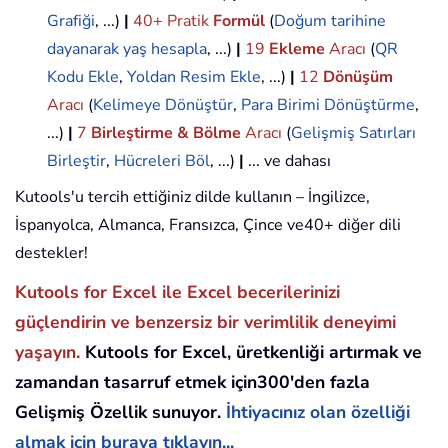
Grafiği
, ...)
|
40+ Pratik
Formül
(
Doğum tarihine
dayanarak yaş hesapla
, ...)
|
19
Ekleme
Aracı
(
QR
Kodu Ekle
,
Yoldan Resim Ekle
, ...)
|
12
Dönüşüm
Aracı
(
Kelimeye Dönüştür
,
Para Birimi Dönüştürme
,
...)
|
7
Birleştirme & Bölme
Aracı
(
Gelişmiş Satırları
Birleştir
,
Hücreleri Böl
, ...)
|
... ve dahası
Kutools'u tercih ettiğiniz dilde kullanın – İngilizce,
İspanyolca, Almanca, Fransızca, Çince ve40+ diğer dili
destekler!
Kutools for Excel ile Excel becerilerinizi
güçlendirin ve benzersiz bir verimlilik deneyimi
yaşayın.
Kutools for Excel, üretkenliği artırmak ve
zamandan tasarruf etmek için300'den fazla
Gelişmiş Özellik sunuyor.
İhtiyacınız olan özelliği
almak için buraya tıklayın...