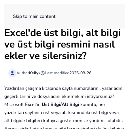
ExtendOffice
Skip to main content
Excel'de üst bilgi, alt bilgi
ve üst bilgi resmini nasıl
ekler ve silersiniz?
Author
Kelly
•
Last modified
2025-08-26
Yazdırılan çalışma kitabında sayfa numaralarını, yazar adını,
geçerli tarihi ve dosya adını eklemek mi istiyorsunuz?
Microsoft Excel'in
Üst Bilgi/Alt Bilgi
komutu, her
yazdırılan sayfanın üst veya alt kısmındaki üst bilgi veya
alt bilgide bilgileri kolayca göstermenize yardımcı olabilir.
Ayrıca, şirketinizin logosu gibi bazı resimleri de üst bilgiye