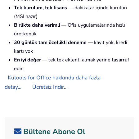
Tek kurulum, tek lisans
— dakikalar içinde kurulun
(MSI hazır)
Birlikte daha verimli
— Ofis uygulamalarında hızlı
üretkenlik
30 günlük tam özellikli deneme
— kayıt yok, kredi
kartı yok
En iyi değer
— tek tek eklenti almak yerine tasarruf
edin
Kutools for Office hakkında daha fazla
detay...
Ücretsiz İndir...
Bültene Abone Ol