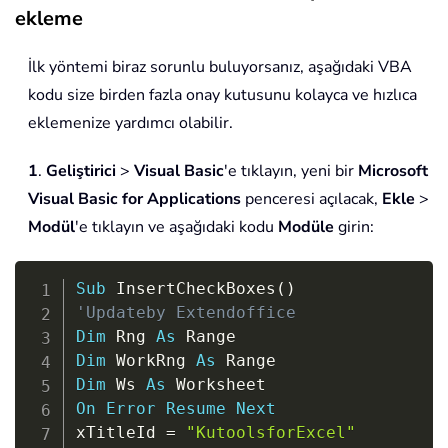
ekleme
İlk yöntemi biraz sorunlu buluyorsanız, aşağıdaki VBA
kodu size birden fazla onay kutusunu kolayca ve hızlıca
eklemenize yardımcı olabilir.
1
.
Geliştirici
>
Visual Basic
'e tıklayın, yeni bir
Microsoft
Visual Basic for Applications
penceresi açılacak,
Ekle
>
Modül
'e tıklayın ve aşağıdaki kodu
Modüle
girin:
Copy
Sub
 InsertCheckBoxes
(
)
'Updateby Extendoffice
Dim
 Rng 
As
Dim
 WorkRng 
As
Dim
 Ws 
As
On
Error
Resume
Next
xTitleId 
=
"KutoolsforExcel"