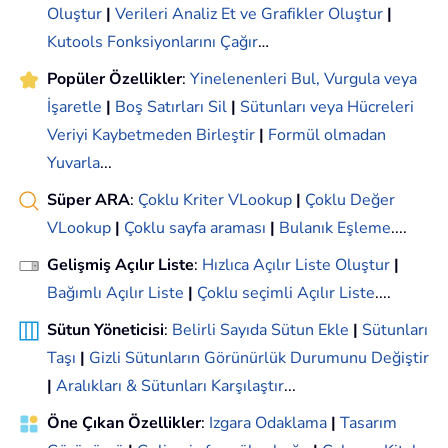
Oluştur
|
Verileri Analiz Et ve Grafikler Oluştur
|
Kutools Fonksiyonlarını Çağır
…
Popüler Özellikler
:
Yinelenenleri Bul, Vurgula veya
İşaretle
|
Boş Satırları Sil
|
Sütunları veya Hücreleri
Veriyi Kaybetmeden Birleştir
|
Formül olmadan
Yuvarla
...
Süper ARA
:
Çoklu Kriter VLookup
|
Çoklu Değer
VLookup
|
Çoklu sayfa araması
|
Bulanık Eşleme
....
Gelişmiş Açılır Liste
:
Hızlıca Açılır Liste Oluştur
|
Bağımlı Açılır Liste
|
Çoklu seçimli Açılır Liste
....
Sütun Yöneticisi
:
Belirli Sayıda Sütun Ekle
|
Sütunları
Taşı
|
Gizli Sütunların Görünürlük Durumunu Değiştir
|
Aralıkları & Sütunları Karşılaştır
...
Öne Çıkan Özellikler
:
Izgara Odaklama
|
Tasarım