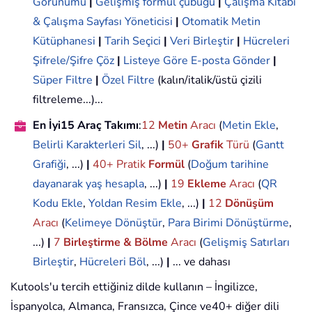
Görünümü
|
Gelişmiş formül çubuğu
|
Çalışma Kitabı
& Çalışma Sayfası Yöneticisi
|
Otomatik Metin
Kütüphanesi
|
Tarih Seçici
|
Veri Birleştir
|
Hücreleri
Şifrele/Şifre Çöz
|
Listeye Göre E-posta Gönder
|
Süper Filtre
|
Özel Filtre
(kalın/italik/üstü çizili
filtreleme...)...
En İyi15 Araç Takımı
:
12
Metin
Aracı
(
Metin Ekle
,
Belirli Karakterleri Sil
, ...)
|
50+
Grafik
Türü
(
Gantt
Grafiği
, ...)
|
40+ Pratik
Formül
(
Doğum tarihine
dayanarak yaş hesapla
, ...)
|
19
Ekleme
Aracı
(
QR
Kodu Ekle
,
Yoldan Resim Ekle
, ...)
|
12
Dönüşüm
Aracı
(
Kelimeye Dönüştür
,
Para Birimi Dönüştürme
,
...)
|
7
Birleştirme & Bölme
Aracı
(
Gelişmiş Satırları
Birleştir
,
Hücreleri Böl
, ...)
|
... ve dahası
Kutools'u tercih ettiğiniz dilde kullanın – İngilizce,
İspanyolca, Almanca, Fransızca, Çince ve40+ diğer dili