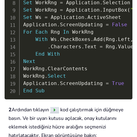
Set
 WorkRng 
=
 Application
.
Set
 WorkRng 
=
 Application
.
InputBox
(
"R
Set
 Ws 
=
 Application
.
ActiveSheet

Application
.
ScreenUpdating 
=
False
For
Each
 Rng 
In
 WorkRng

With
 Ws
.
CheckBoxes
.
Add
(
Rng
.
Left
,
 
.
Characters
.
Text 
=
 Rng
.
Value

End
With
Next
WorkRng
.
ClearContents

WorkRng
.
Select
Application
.
ScreenUpdating 
=
True
End
Sub
2
Ardından tıklayın
kod çalıştırmak için düğmeye
basın. Ve bir uyarı kutusu açılacak, onay kutularını
eklemek istediğiniz hücre aralığını seçmenizi
hatırlatacaktır. Ekran görüntüsüne bakın: