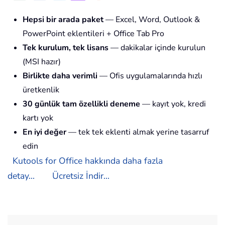
Hepsi bir arada paket
— Excel, Word, Outlook &
PowerPoint eklentileri + Office Tab Pro
Tek kurulum, tek lisans
— dakikalar içinde kurulun
(MSI hazır)
Birlikte daha verimli
— Ofis uygulamalarında hızlı
üretkenlik
30 günlük tam özellikli deneme
— kayıt yok, kredi
kartı yok
En iyi değer
— tek tek eklenti almak yerine tasarruf
edin
Kutools for Office hakkında daha fazla
detay...
Ücretsiz İndir...