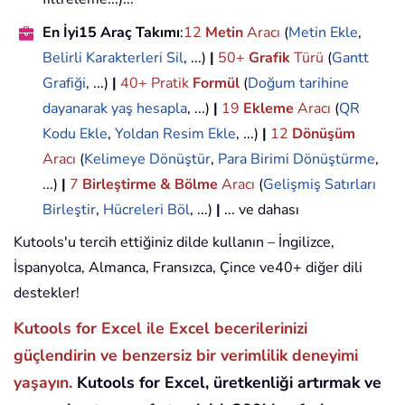
En İyi15 Araç Takımı
:
12
Metin
Aracı
(
Metin Ekle
,
Belirli Karakterleri Sil
, ...)
|
50+
Grafik
Türü
(
Gantt
Grafiği
, ...)
|
40+ Pratik
Formül
(
Doğum tarihine
dayanarak yaş hesapla
, ...)
|
19
Ekleme
Aracı
(
QR
Kodu Ekle
,
Yoldan Resim Ekle
, ...)
|
12
Dönüşüm
Aracı
(
Kelimeye Dönüştür
,
Para Birimi Dönüştürme
,
...)
|
7
Birleştirme & Bölme
Aracı
(
Gelişmiş Satırları
Birleştir
,
Hücreleri Böl
, ...)
|
... ve dahası
Kutools'u tercih ettiğiniz dilde kullanın – İngilizce,
İspanyolca, Almanca, Fransızca, Çince ve40+ diğer dili
destekler!
Kutools for Excel ile Excel becerilerinizi
güçlendirin ve benzersiz bir verimlilik deneyimi
yaşayın.
Kutools for Excel, üretkenliği artırmak ve