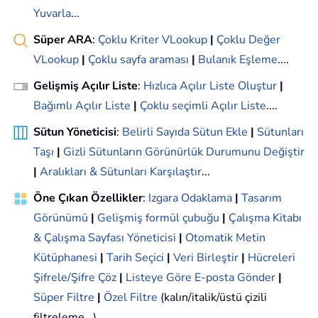
Yuvarla
...
Süper ARA
:
Çoklu Kriter VLookup
|
Çoklu Değer
VLookup
|
Çoklu sayfa araması
|
Bulanık Eşleme
....
Gelişmiş Açılır Liste
:
Hızlıca Açılır Liste Oluştur
|
Bağımlı Açılır Liste
|
Çoklu seçimli Açılır Liste
....
Sütun Yöneticisi
:
Belirli Sayıda Sütun Ekle
|
Sütunları
Taşı
|
Gizli Sütunların Görünürlük Durumunu Değiştir
|
Aralıkları & Sütunları Karşılaştır
...
Öne Çıkan Özellikler
:
Izgara Odaklama
|
Tasarım
Görünümü
|
Gelişmiş formül çubuğu
|
Çalışma Kitabı
& Çalışma Sayfası Yöneticisi
|
Otomatik Metin
Kütüphanesi
|
Tarih Seçici
|
Veri Birleştir
|
Hücreleri
Şifrele/Şifre Çöz
|
Listeye Göre E-posta Gönder
|
Süper Filtre
|
Özel Filtre
(kalın/italik/üstü çizili
filtreleme...)...