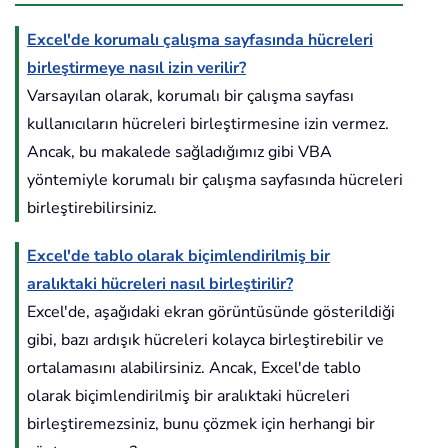
Excel'de korumalı çalışma sayfasında hücreleri
birleştirmeye nasıl izin verilir?
Varsayılan olarak, korumalı bir çalışma sayfası
kullanıcıların hücreleri birleştirmesine izin vermez.
Ancak, bu makalede sağladığımız gibi VBA
yöntemiyle korumalı bir çalışma sayfasında hücreleri
birleştirebilirsiniz.
Excel'de tablo olarak biçimlendirilmiş bir
aralıktaki hücreleri nasıl birleştirilir?
Excel'de, aşağıdaki ekran görüntüsünde gösterildiği
gibi, bazı ardışık hücreleri kolayca birleştirebilir ve
ortalamasını alabilirsiniz. Ancak, Excel'de tablo
olarak biçimlendirilmiş bir aralıktaki hücreleri
birleştiremezsiniz, bunu çözmek için herhangi bir