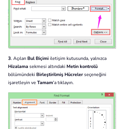
3
. Açılan
Bul Biçimi
iletişim kutusunda, yalnızca
Hizalama
sekmesi altındaki
Metin kontrolü
bölümündeki
Birleştirilmiş Hücreler
seçeneğini
işaretleyin ve
Tamam
'a tıklayın.