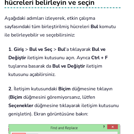
hücreleri belirleyin ve seçin
Aşağıdaki adımları izleyerek, etkin çalışma
sayfasındaki tüm birleştirilmiş hücreleri
Bul
komutu
ile belirleyebilir ve seçebilirsiniz:
1
.
Giriş
>
Bul ve Seç
>
Bul
'a tıklayarak
Bul ve
Değiştir
iletişim kutusunu açın. Ayrıca
Ctrl + F
tuşlarına basarak da
Bul ve Değiştir
iletişim
kutusunu açabilirsiniz.
2
. İletişim kutusundaki
Biçim
düğmesine tıklayın
(
Biçim
düğmesini göremiyorsanız, lütfen
Seçenekler
düğmesine tıklayarak iletişim kutusunu
genişletin). Ekran görüntüsüne bakın: