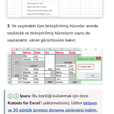
3
. Ve seçimdeki tüm birleştirilmiş hücreler anında
seçilecek ve birleştirilmiş hücrelerin sayısı da
sayılacaktır, ekran görüntüsüne bakın:
İpucu
: Bu özelliği kullanmak için önce
Kutools for Excel
'i yüklemelisiniz, lütfen
tıklayın
ve 30 günlük ücretsiz deneme sürümünü indirin
.