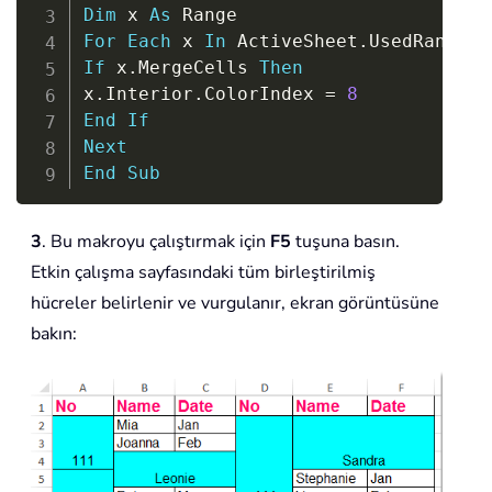
Dim
 x 
As
For
Each
 x 
In
 ActiveSheet
.
If
 x
.
MergeCells 
Then
x
.
Interior
.
ColorIndex 
=
8
End
If
Next
End
Sub
3
. Bu makroyu çalıştırmak için
F5
tuşuna basın.
Etkin çalışma sayfasındaki tüm birleştirilmiş
hücreler belirlenir ve vurgulanır, ekran görüntüsüne
bakın: