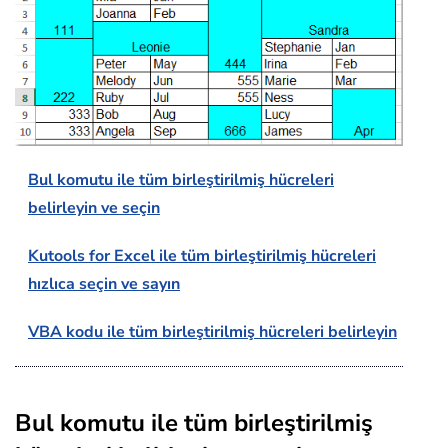
Bul komutu ile tüm birleştirilmiş hücreleri
belirleyin ve seçin
Kutools for Excel ile tüm birleştirilmiş hücreleri
hızlıca seçin ve sayın
VBA kodu ile tüm birleştirilmiş hücreleri belirleyin
Bul komutu ile tüm birleştirilmiş