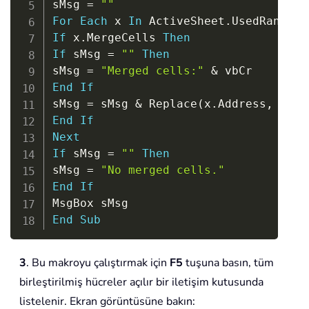
sMsg 
=
""
For
Each
 x 
In
 ActiveSheet
.
If
 x
.
MergeCells 
Then
If
 sMsg 
=
""
Then
sMsg 
=
"Merged cells:"
&
End
If
sMsg 
=
 sMsg 
&
 Replace
(
x
.
Address
,
"$"
,
End
If
Next
If
 sMsg 
=
""
Then
sMsg 
=
"No merged cells."
End
If
End
Sub
3
. Bu makroyu çalıştırmak için
F5
tuşuna basın, tüm
birleştirilmiş hücreler açılır bir iletişim kutusunda
listelenir. Ekran görüntüsüne bakın: