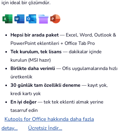
için ideal bir çözümdür.
Hepsi bir arada paket
— Excel, Word, Outlook &
PowerPoint eklentileri + Office Tab Pro
Tek kurulum, tek lisans
— dakikalar içinde
kurulun (MSI hazır)
Birlikte daha verimli
— Ofis uygulamalarında hızlı
üretkenlik
30 günlük tam özellikli deneme
— kayıt yok,
kredi kartı yok
En iyi değer
— tek tek eklenti almak yerine
tasarruf edin
Kutools for Office hakkında daha fazla
detay...
Ücretsiz İndir...