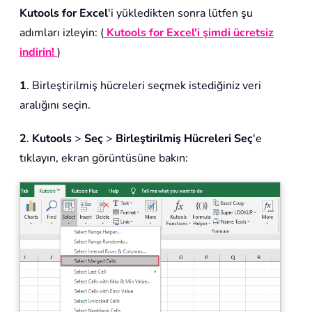
Kutools for Excel
'i yükledikten sonra lütfen şu
adımları izleyin: (
Kutools for Excel'i şimdi ücretsiz
indirin!
)
1
. Birleştirilmiş hücreleri seçmek istediğiniz veri
aralığını seçin.
2
.
Kutools
>
Seç
>
Birleştirilmiş Hücreleri Seç
'e
tıklayın, ekran görüntüsüne bakın: