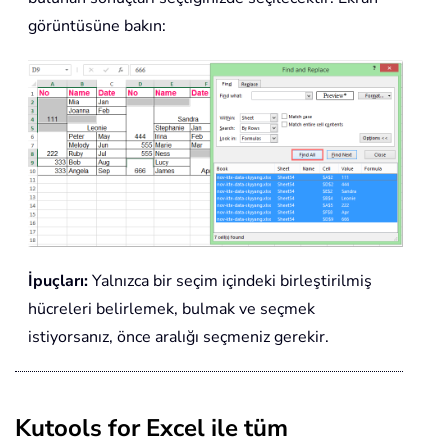
görüntüsüne bakın:
İpuçları:
Yalnızca bir seçim içindeki birleştirilmiş
hücreleri belirlemek, bulmak ve seçmek
istiyorsanız, önce aralığı seçmeniz gerekir.
Kutools for Excel ile tüm