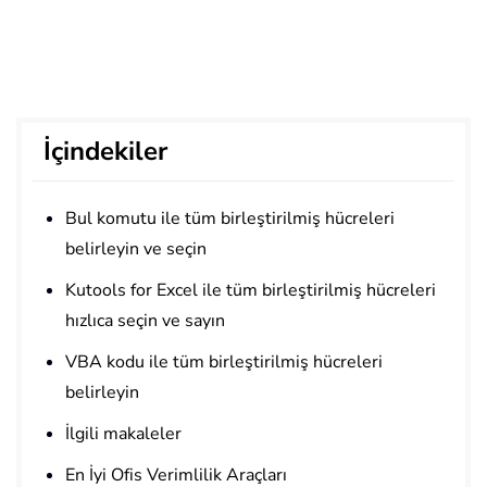
İçindekiler
Bul komutu ile tüm birleştirilmiş hücreleri
belirleyin ve seçin
Kutools for Excel ile tüm birleştirilmiş hücreleri
hızlıca seçin ve sayın
VBA kodu ile tüm birleştirilmiş hücreleri
belirleyin
İlgili makaleler
En İyi Ofis Verimlilik Araçları