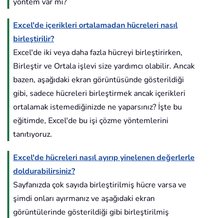
yöntem var mı?
Excel'de içerikleri ortalamadan hücreleri nasıl
birleştirilir?
Excel'de iki veya daha fazla hücreyi birleştirirken,
Birleştir ve Ortala işlevi size yardımcı olabilir. Ancak
bazen, aşağıdaki ekran görüntüsünde gösterildiği
gibi, sadece hücreleri birleştirmek ancak içerikleri
ortalamak istemediğinizde ne yaparsınız? İşte bu
eğitimde, Excel'de bu işi çözme yöntemlerini
tanıtıyoruz.
Excel'de hücreleri nasıl ayırıp yinelenen değerlerle
doldurabilirsiniz?
Sayfanızda çok sayıda birleştirilmiş hücre varsa ve
şimdi onları ayırmanız ve aşağıdaki ekran
görüntülerinde gösterildiği gibi birleştirilmiş