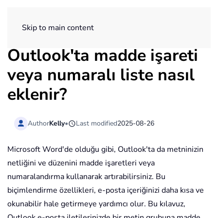
ExtendOffice
Skip to main content
Outlook'ta madde işareti
veya numaralı liste nasıl
eklenir?
Author
Kelly
•
Last modified
2025-08-26
Microsoft Word'de olduğu gibi, Outlook'ta da metninizin
netliğini ve düzenini madde işaretleri veya
numaralandırma kullanarak artırabilirsiniz. Bu
biçimlendirme özellikleri, e-posta içeriğinizi daha kısa ve
okunabilir hale getirmeye yardımcı olur. Bu kılavuz,
Outlook e-posta iletilerinizde bir metin grubuna madde