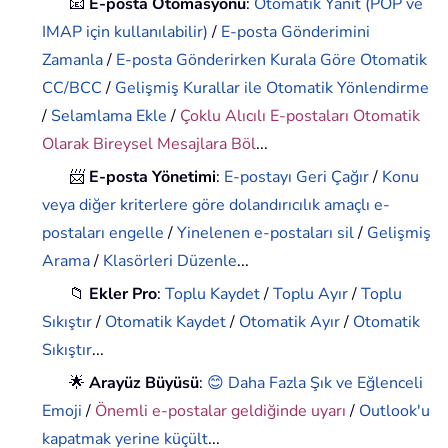
📧
E-posta Otomasyonu
:
Otomatik Yanıt (POP ve
IMAP için kullanılabilir)
/
E-posta Gönderimini
Zamanla
/
E-posta Gönderirken Kurala Göre Otomatik
CC/BCC
/
Gelişmiş Kurallar ile Otomatik Yönlendirme
/
Selamlama Ekle
/
Çoklu Alıcılı E-postaları Otomatik
Olarak Bireysel Mesajlara Böl
...
📨
E-posta Yönetimi
:
E-postayı Geri Çağır
/
Konu
veya diğer kriterlere göre dolandırıcılık amaçlı e-
postaları engelle
/
Yinelenen e-postaları sil
/
Gelişmiş
Arama
/
Klasörleri Düzenle
...
📁
Ekler Pro
:
Toplu Kaydet
/
Toplu Ayır
/
Toplu
Sıkıştır
/
Otomatik Kaydet
/
Otomatik Ayır
/
Otomatik
Sıkıştır
...
🌟
Arayüz Büyüsü
:
😊 Daha Fazla Şık ve Eğlenceli
Emoji
/
Önemli e-postalar geldiğinde uyarı
/
Outlook'u
kapatmak yerine küçült
...