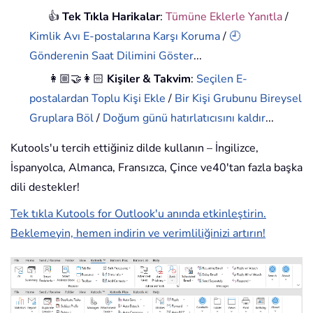
👍
Tek Tıkla Harikalar
:
Tümüne Eklerle Yanıtla
/
Kimlik Avı E-postalarına Karşı Koruma
/
🕘
Gönderenin Saat Dilimini Göster
...
👩🏼‍🤝‍👩🏻
Kişiler & Takvim
:
Seçilen E-
postalardan Toplu Kişi Ekle
/
Bir Kişi Grubunu Bireysel
Gruplara Böl
/
Doğum günü hatırlatıcısını kaldır
...
Kutools'u tercih ettiğiniz dilde kullanın – İngilizce,
İspanyolca, Almanca, Fransızca, Çince ve40'tan fazla başka
dili destekler!
Tek tıkla Kutools for Outlook'u anında etkinleştirin.
Beklemeyin, hemen indirin ve verimliliğinizi artırın!