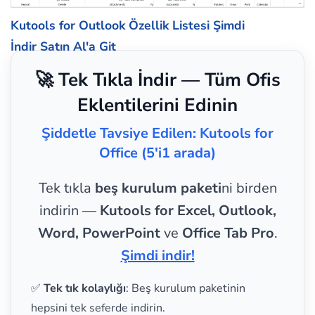
Kutools for Outlook Özellik Listesi
Şimdi
İndir
Satın Al'a Git
🚀 Tek Tıkla İndir — Tüm Ofis
Eklentilerini Edinin
Şiddetle Tavsiye Edilen: Kutools for
Office (5'i1 arada)
Tek tıkla
beş kurulum paketi
ni birden
indirin —
Kutools for Excel, Outlook,
Word, PowerPoint
ve
Office Tab Pro
.
Şimdi indir!
✅
Tek tık kolaylığı
: Beş kurulum paketinin
hepsini tek seferde indirin.