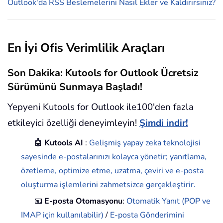
Outlook'da RSS Beslemelerini Nasıl Ekler ve Kaldırırsınız?
En İyi Ofis Verimlilik Araçları
Son Dakika: Kutools for Outlook Ücretsiz
Sürümünü Sunmaya Başladı!
Yepyeni Kutools for Outlook ile100'den fazla
etkileyici özelliği deneyimleyin!
Şimdi indir!
🤖
Kutools AI
:
Gelişmiş yapay zeka teknolojisi
sayesinde e-postalarınızı kolayca yönetir; yanıtlama,
özetleme, optimize etme, uzatma, çeviri ve e-posta
oluşturma işlemlerini zahmetsizce gerçekleştirir.
📧
E-posta Otomasyonu
:
Otomatik Yanıt (POP ve
IMAP için kullanılabilir)
/
E-posta Gönderimini