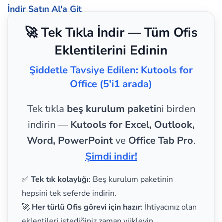
İndir
Satın Al'a Git
🚀 Tek Tıkla İndir — Tüm Ofis
Eklentilerini Edinin
Şiddetle Tavsiye Edilen: Kutools for
Office (5'i1 arada)
Tek tıkla
beş kurulum paketi
ni birden
indirin —
Kutools for Excel, Outlook,
Word, PowerPoint
ve
Office Tab Pro
.
Şimdi indir!
✅
Tek tık kolaylığı
: Beş kurulum paketinin
hepsini tek seferde indirin.
🚀
Her türlü Ofis görevi için hazır
: İhtiyacınız olan
eklentileri istediğiniz zaman yükleyin.