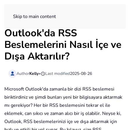
ExtendOffice
Skip to main content
Outlook'da RSS
Beslemelerini Nasıl İçe ve
Dışa Aktarılır?
Author
Kelly
•
Last modified
2025-08-26
Microsoft Outlook'da zamanla bir dizi RSS beslemesi
biriktirdiniz ve şimdi bunları yeni bir bilgisayara aktarmak
mı gerekiyor? Her bir RSS beslemesini tekrar el ile
eklemek, can sıkıcı ve zaman alıcı bir iş olabilir. Neyse ki,
Outlook, RSS beslemelerinizi içe ve dışa aktarmak için
hızlı ve etkili bir yol sunar. Bu kılavuz, size RSS