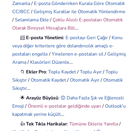
Zamanla
/
E-posta Gönderirken Kurala Göre Otomatik
CC/BCC
/
Gelişmiş Kurallar ile Otomatik Yönlendirme
/
Selamlama Ekle
/
Çoklu Alıcılı E-postaları Otomatik
Olarak Bireysel Mesajlara Böl
...
📨
E-posta Yönetimi
:
E-postayı Geri Çağır
/
Konu
veya diğer kriterlere göre dolandırıcılık amaçlı e-
postaları engelle
/
Yinelenen e-postaları sil
/
Gelişmiş
Arama
/
Klasörleri Düzenle
...
📁
Ekler Pro
:
Toplu Kaydet
/
Toplu Ayır
/
Toplu
Sıkıştır
/
Otomatik Kaydet
/
Otomatik Ayır
/
Otomatik
Sıkıştır
...
🌟
Arayüz Büyüsü
:
😊 Daha Fazla Şık ve Eğlenceli
Emoji
/
Önemli e-postalar geldiğinde uyarı
/
Outlook'u
kapatmak yerine küçült
...
👍
Tek Tıkla Harikalar
:
Tümüne Eklerle Yanıtla
/