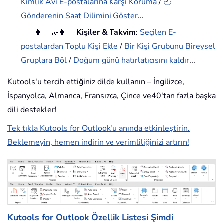
Kimlik Avı E-postalarına Karşı Koruma
/
🕘
Gönderenin Saat Dilimini Göster
...
👩🏼‍🤝‍👩🏻
Kişiler & Takvim
:
Seçilen E-
postalardan Toplu Kişi Ekle
/
Bir Kişi Grubunu Bireysel
Gruplara Böl
/
Doğum günü hatırlatıcısını kaldır
...
Kutools'u tercih ettiğiniz dilde kullanın – İngilizce,
İspanyolca, Almanca, Fransızca, Çince ve40'tan fazla başka
dili destekler!
Tek tıkla Kutools for Outlook'u anında etkinleştirin.
Beklemeyin, hemen indirin ve verimliliğinizi artırın!
Kutools for Outlook Özellik Listesi
Şimdi