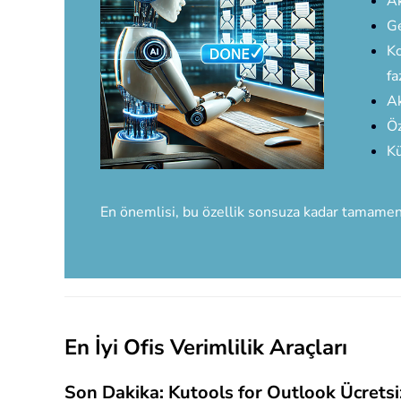
Ak
Ge
Ko
fa
Ak
Öz
Kü
En önemlisi, bu özellik sonsuza kadar tamame
En İyi Ofis Verimlilik Araçları
Son Dakika: Kutools for Outlook Ücret