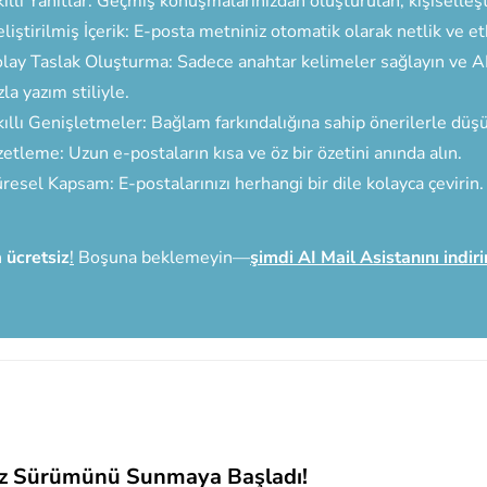
ıllı Yanıtlar: Geçmiş konuşmalarınızdan oluşturulan, kişiselleşti
liştirilmiş İçerik: E-posta metniniz otomatik olarak netlik ve etki 
lay Taslak Oluşturma: Sadece anahtar kelimeler sağlayın ve AI'n
zla yazım stiliyle.
ıllı Genişletmeler: Bağlam farkındalığına sahip önerilerle düşü
etleme: Uzun e-postaların kısa ve öz bir özetini anında alın.
resel Kapsam: E-postalarınızı herhangi bir dile kolayca çevirin.
n
ücretsiz
!
Boşuna beklemeyin—
şimdi AI Mail Asistanını indiri
siz Sürümünü Sunmaya Başladı!