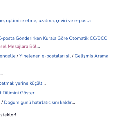
me, optimize etme, uzatma, çeviri ve e-posta
E-posta Gönderirken Kurala Göre Otomatik CC/BCC
ysel Mesajlara Böl
...
 engelle
/
Yinelenen e-postaları sil
/
Gelişmiş Arama
...
patmak yerine küçült
...
 Dilimini Göster
...
l
/
Doğum günü hatırlatıcısını kaldır
...
estekler!