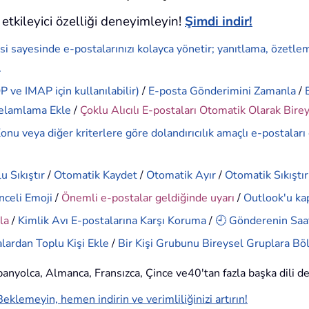
etkileyici özelliği deneyimleyin!
Şimdi indir!
si sayesinde e-postalarınızı kolayca yönetir; yanıtlama, özetle
.
 ve IMAP için kullanılabilir)
/
E-posta Gönderimini Zamanla
/
elamlama Ekle
/
Çoklu Alıcılı E-postaları Otomatik Olarak Bire
onu veya diğer kriterlere göre dolandırıcılık amaçlı e-postaları
u Sıkıştır
/
Otomatik Kaydet
/
Otomatik Ayır
/
Otomatik Sıkıştır
nceli Emoji
/
Önemli e-postalar geldiğinde uyarı
/
Outlook'u ka
la
/
Kimlik Avı E-postalarına Karşı Koruma
/
🕘 Gönderenin Saat
lardan Toplu Kişi Ekle
/
Bir Kişi Grubunu Bireysel Gruplara Bö
İspanyolca, Almanca, Fransızca, Çince ve40'tan fazla başka dili d
Beklemeyin, hemen indirin ve verimliliğinizi artırın!