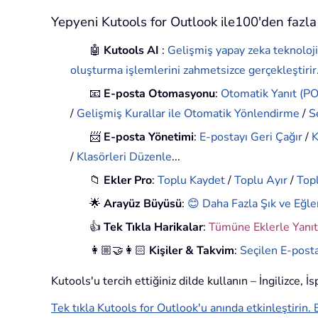
Yepyeni Kutools for Outlook ile100'den fazla 
🤖
Kutools AI
:
Gelişmiş yapay zeka teknoloji
oluşturma işlemlerini zahmetsizce gerçekleştirir
📧
E-posta Otomasyonu
:
Otomatik Yanıt (POP
/
Gelişmiş Kurallar ile Otomatik Yönlendirme
/
S
📨
E-posta Yönetimi
:
E-postayı Geri Çağır
/
K
/
Klasörleri Düzenle
...
📁
Ekler Pro
:
Toplu Kaydet
/
Toplu Ayır
/
Topl
🌟
Arayüz Büyüsü
:
😊 Daha Fazla Şık ve Eğle
👍
Tek Tıkla Harikalar
:
Tümüne Eklerle Yanıt
👩🏼‍🤝‍👩🏻
Kişiler & Takvim
:
Seçilen E-posta
Kutools'u tercih ettiğiniz dilde kullanın – İngilizce, 
Tek tıkla Kutools for Outlook'u anında etkinleştirin. 