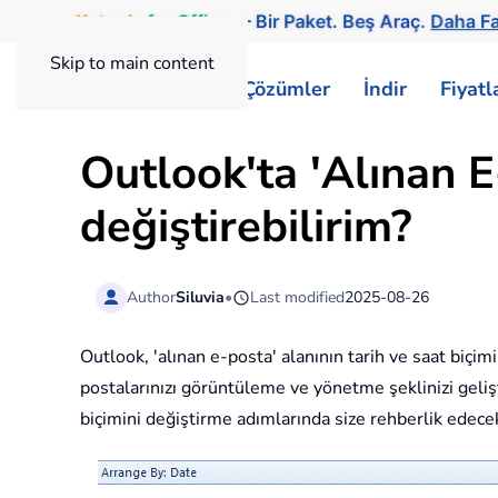
Kutools
for
Office
— Bir Paket. Beş Araç.
Daha Fa
Skip to main content
ExtendOffice
Çözümler
İndir
Fiyat
Outlook'ta 'Alınan E-
değiştirebilirim?
Author
Siluvia
•
Last modified
2025-08-26
Outlook, 'alınan e-posta' alanının tarih ve saat biçim
postalarınızı görüntüleme ve yönetme şeklinizi geliştir
biçimini değiştirme adımlarında size rehberlik edecek