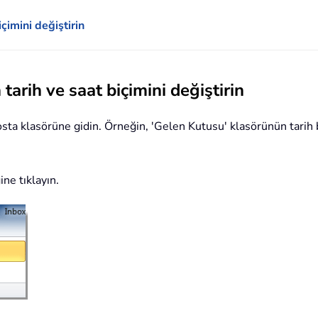
çimini değiştirin
tarih ve saat biçimini değiştirin
posta klasörüne gidin. Örneğin, 'Gelen Kutusu' klasörünün tarih 
ne tıklayın.