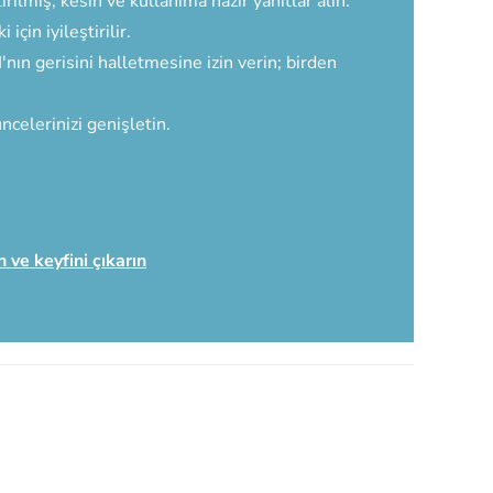
rilmiş, kesin ve kullanıma hazır yanıtlar alın.
için iyileştirilir.
ın gerisini halletmesine izin verin; birden
ncelerinizi genişletin.
n ve keyfini çıkarın