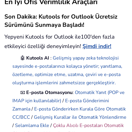
En İyi Ofis Verimlilik Araçları
Son Dakika: Kutools for Outlook Ücretsiz
Sürümünü Sunmaya Başladı!
Yepyeni Kutools for Outlook ile100'den fazla
etkileyici özelliği deneyimleyin!
Şimdi indir!
🤖
Kutools AI
:
Gelişmiş yapay zeka teknolojisi
sayesinde e-postalarınızı kolayca yönetir; yanıtlama,
özetleme, optimize etme, uzatma, çeviri ve e-posta
oluşturma işlemlerini zahmetsizce gerçekleştirir.
📧
E-posta Otomasyonu
:
Otomatik Yanıt (POP ve
IMAP için kullanılabilir)
/
E-posta Gönderimini
Zamanla
/
E-posta Gönderirken Kurala Göre Otomatik
CC/BCC
/
Gelişmiş Kurallar ile Otomatik Yönlendirme
/
Selamlama Ekle
/
Çoklu Alıcılı E-postaları Otomatik