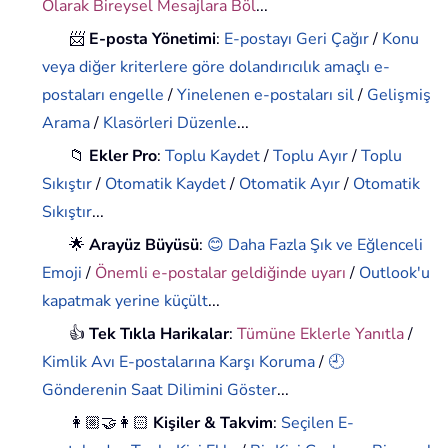
Olarak Bireysel Mesajlara Böl
...
📨
E-posta Yönetimi
:
E-postayı Geri Çağır
/
Konu
veya diğer kriterlere göre dolandırıcılık amaçlı e-
postaları engelle
/
Yinelenen e-postaları sil
/
Gelişmiş
Arama
/
Klasörleri Düzenle
...
📁
Ekler Pro
:
Toplu Kaydet
/
Toplu Ayır
/
Toplu
Sıkıştır
/
Otomatik Kaydet
/
Otomatik Ayır
/
Otomatik
Sıkıştır
...
🌟
Arayüz Büyüsü
:
😊 Daha Fazla Şık ve Eğlenceli
Emoji
/
Önemli e-postalar geldiğinde uyarı
/
Outlook'u
kapatmak yerine küçült
...
👍
Tek Tıkla Harikalar
:
Tümüne Eklerle Yanıtla
/
Kimlik Avı E-postalarına Karşı Koruma
/
🕘
Gönderenin Saat Dilimini Göster
...
👩🏼‍🤝‍👩🏻
Kişiler & Takvim
:
Seçilen E-