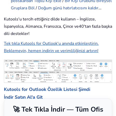
postalardan Toplu Kişi Ekle
/
Bir Kişi Grubunu Bireysel
Gruplara Böl
/
Doğum günü hatırlatıcısını kaldır
...
Kutools'u tercih ettiğiniz dilde kullanın – İngilizce,
İspanyolca, Almanca, Fransızca, Çince ve40'tan fazla başka
dili destekler!
Tek tıkla Kutools for Outlook'u anında etkinleştirin.
Beklemeyin, hemen indirin ve verimliliğinizi artırın!
Kutools for Outlook Özellik Listesi
Şimdi
İndir
Satın Al'a Git
🚀 Tek Tıkla İndir — Tüm Ofis