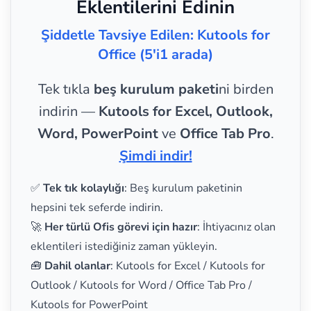
Eklentilerini Edinin
Şiddetle Tavsiye Edilen: Kutools for
Office (5'i1 arada)
Tek tıkla
beş kurulum paketi
ni birden
indirin —
Kutools for Excel, Outlook,
Word, PowerPoint
ve
Office Tab Pro
.
Şimdi indir!
✅
Tek tık kolaylığı
: Beş kurulum paketinin
hepsini tek seferde indirin.
🚀
Her türlü Ofis görevi için hazır
: İhtiyacınız olan
eklentileri istediğiniz zaman yükleyin.
🧰
Dahil olanlar
: Kutools for Excel / Kutools for
Outlook / Kutools for Word / Office Tab Pro /
Kutools for PowerPoint