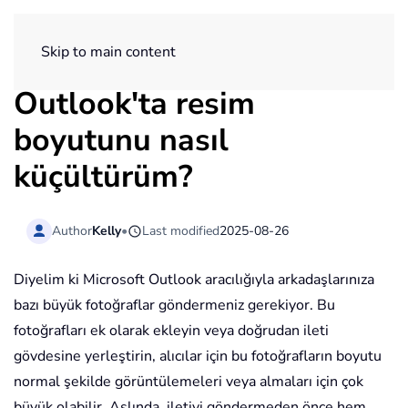
ExtendOffice
Skip to main content
Outlook'ta resim
boyutunu nasıl
küçültürüm?
Author
Kelly
•
Last modified
2025-08-26
Diyelim ki Microsoft Outlook aracılığıyla arkadaşlarınıza
bazı büyük fotoğraflar göndermeniz gerekiyor. Bu
fotoğrafları ek olarak ekleyin veya doğrudan ileti
gövdesine yerleştirin, alıcılar için bu fotoğrafların boyutu
normal şekilde görüntülemeleri veya almaları için çok
büyük olabilir. Aslında, iletiyi göndermeden önce hem