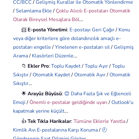
CC/BCC
/
Gelişmiş Kurallar ile Otomatik Yönlendirme
/
Selamlama Ekle
/
Çoklu Alıcılı E-postaları Otomatik
Olarak Bireysel Mesajlara Böl
...
📨
E-posta Yönetimi
:
E-postayı Geri Çağır
/
Konu
veya diğer kriterlere göre dolandırıcılık amaçlı e-
postaları engelle
/
Yinelenen e-postaları sil
/
Gelişmiş
Arama
/
Klasörleri Düzenle
...
📁
Ekler Pro
:
Toplu Kaydet
/
Toplu Ayır
/
Toplu
Sıkıştır
/
Otomatik Kaydet
/
Otomatik Ayır
/
Otomatik
Sıkıştır
...
🌟
Arayüz Büyüsü
:
😊 Daha Fazla Şık ve Eğlenceli
Emoji
/
Önemli e-postalar geldiğinde uyarı
/
Outlook'u
kapatmak yerine küçült
...
👍
Tek Tıkla Harikalar
:
Tümüne Eklerle Yanıtla
/
Kimlik Avı E-postalarına Karşı Koruma
/
🕘
Gönderenin Saat Dilimini Göster
...