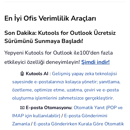
En İyi Ofis Verimlilik Araçları
Son Dakika: Kutools for Outlook Ücretsiz
Sürümünü Sunmaya Başladı!
Yepyeni Kutools for Outlook ile100'den fazla
etkileyici özelliği deneyimleyin!
Şimdi indir!
🤖
Kutools AI
:
Gelişmiş yapay zeka teknolojisi
sayesinde e-postalarınızı kolayca yönetir; yanıtlama,
özetleme, optimize etme, uzatma, çeviri ve e-posta
oluşturma işlemlerini zahmetsizce gerçekleştirir.
📧
E-posta Otomasyonu
:
Otomatik Yanıt (POP ve
IMAP için kullanılabilir)
/
E-posta Gönderimini
Zamanla
/
E-posta Gönderirken Kurala Göre Otomatik