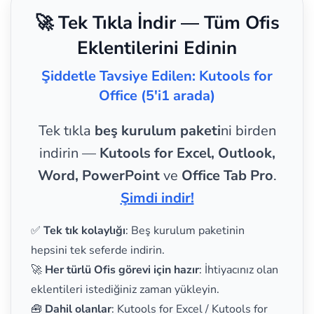
🚀 Tek Tıkla İndir — Tüm Ofis
Eklentilerini Edinin
Şiddetle Tavsiye Edilen: Kutools for
Office (5'i1 arada)
Tek tıkla
beş kurulum paketi
ni birden
indirin —
Kutools for Excel, Outlook,
Word, PowerPoint
ve
Office Tab Pro
.
Şimdi indir!
✅
Tek tık kolaylığı
: Beş kurulum paketinin
hepsini tek seferde indirin.
🚀
Her türlü Ofis görevi için hazır
: İhtiyacınız olan
eklentileri istediğiniz zaman yükleyin.
🧰
Dahil olanlar
: Kutools for Excel / Kutools for