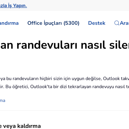
zla İş Yapın.
landırma
Office İpuçları (5300)
Destek
Ar
n randevuları nasıl siler
 bu randevuların hiçbiri sizin için uygun değilse, Outlook takv
r. Bu öğretici, Outlook'ta bir dizi tekrarlayan randevuyu nasıl 
rma
e veya kaldırma