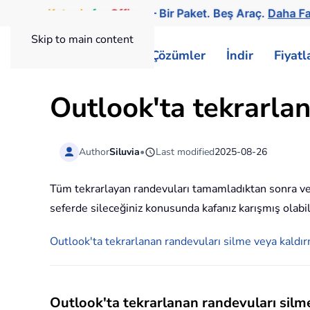
Kutools
for
Office
— Bir Paket. Beş Araç.
Daha Fa
Skip to main content
ExtendOffice
Çözümler
İndir
Fiyat
Outlook'ta tekrarlana
Author
Siluvia
•
Last modified
2025-08-26
Tüm tekrarlayan randevuları tamamladıktan sonra veya
seferde sileceğiniz konusunda kafanız karışmış olabili
Outlook'ta tekrarlanan randevuları silme veya kaldı
Outlook'ta tekrarlanan randevuları silm