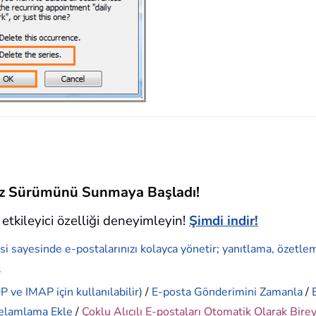
siz Sürümünü Sunmaya Başladı!
etkileyici özelliği deneyimleyin!
Şimdi indir!
si sayesinde e-postalarınızı kolayca yönetir; yanıtlama, özetle
.
 ve IMAP için kullanılabilir)
/
E-posta Gönderimini Zamanla
/
elamlama Ekle
/
Çoklu Alıcılı E-postaları Otomatik Olarak Bire