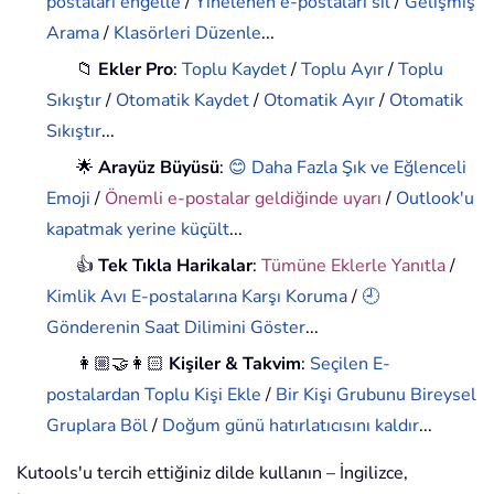
postaları engelle
/
Yinelenen e-postaları sil
/
Gelişmiş
Arama
/
Klasörleri Düzenle
...
📁
Ekler Pro
:
Toplu Kaydet
/
Toplu Ayır
/
Toplu
Sıkıştır
/
Otomatik Kaydet
/
Otomatik Ayır
/
Otomatik
Sıkıştır
...
🌟
Arayüz Büyüsü
:
😊 Daha Fazla Şık ve Eğlenceli
Emoji
/
Önemli e-postalar geldiğinde uyarı
/
Outlook'u
kapatmak yerine küçült
...
👍
Tek Tıkla Harikalar
:
Tümüne Eklerle Yanıtla
/
Kimlik Avı E-postalarına Karşı Koruma
/
🕘
Gönderenin Saat Dilimini Göster
...
👩🏼‍🤝‍👩🏻
Kişiler & Takvim
:
Seçilen E-
postalardan Toplu Kişi Ekle
/
Bir Kişi Grubunu Bireysel
Gruplara Böl
/
Doğum günü hatırlatıcısını kaldır
...
Kutools'u tercih ettiğiniz dilde kullanın – İngilizce,