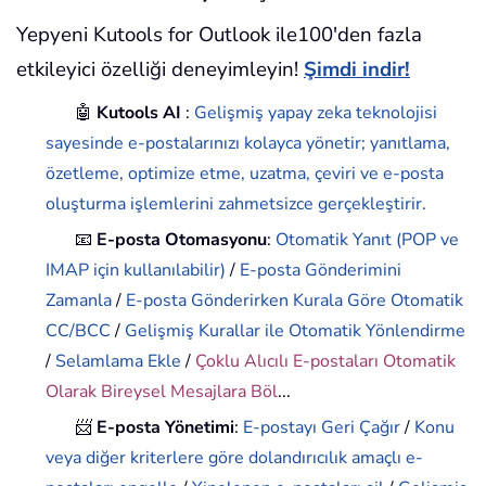
Yepyeni Kutools for Outlook ile100'den fazla
etkileyici özelliği deneyimleyin!
Şimdi indir!
🤖
Kutools AI
:
Gelişmiş yapay zeka teknolojisi
sayesinde e-postalarınızı kolayca yönetir; yanıtlama,
özetleme, optimize etme, uzatma, çeviri ve e-posta
oluşturma işlemlerini zahmetsizce gerçekleştirir.
📧
E-posta Otomasyonu
:
Otomatik Yanıt (POP ve
IMAP için kullanılabilir)
/
E-posta Gönderimini
Zamanla
/
E-posta Gönderirken Kurala Göre Otomatik
CC/BCC
/
Gelişmiş Kurallar ile Otomatik Yönlendirme
/
Selamlama Ekle
/
Çoklu Alıcılı E-postaları Otomatik
Olarak Bireysel Mesajlara Böl
...
📨
E-posta Yönetimi
:
E-postayı Geri Çağır
/
Konu
veya diğer kriterlere göre dolandırıcılık amaçlı e-