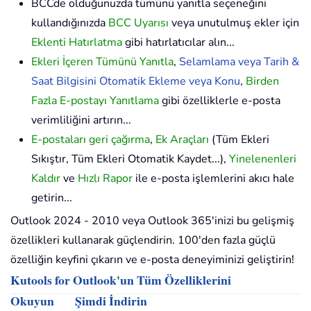
BCCde olduğunuzda tümünü yanıtla seçeneğini
kullandığınızda
BCC Uyarısı
veya unutulmuş ekler için
Eklenti Hatırlatma
gibi hatırlatıcılar alın...
Ekleri İçeren Tümünü Yanıtla
,
Selamlama veya Tarih &
Saat Bilgisini Otomatik Ekleme veya Konu
,
Birden
Fazla E-postayı Yanıtlama
gibi özelliklerle e-posta
verimliliğini artırın...
E-postaları geri çağırma
,
Ek Araçları
(Tüm Ekleri
Sıkıştır, Tüm Ekleri Otomatik Kaydet...),
Yinelenenleri
Kaldır
ve
Hızlı Rapor
ile e-posta işlemlerini akıcı hale
getirin...
Outlook 2024 - 2010 veya Outlook 365'inizi bu gelişmiş
özellikleri kullanarak güçlendirin. 100'den fazla güçlü
özelliğin keyfini çıkarın ve e-posta deneyiminizi geliştirin!
Kutools for Outlook'un Tüm Özelliklerini
Okuyun
Şimdi İndirin