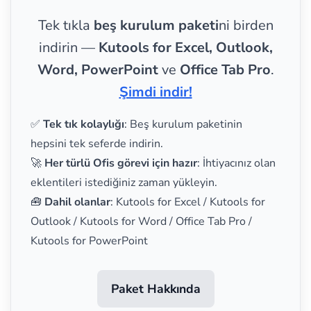
Tek tıkla
beş kurulum paketi
ni birden
indirin —
Kutools for Excel, Outlook,
Word, PowerPoint
ve
Office Tab Pro
.
Şimdi indir!
✅
Tek tık kolaylığı
: Beş kurulum paketinin
hepsini tek seferde indirin.
🚀
Her türlü Ofis görevi için hazır
: İhtiyacınız olan
eklentileri istediğiniz zaman yükleyin.
🧰
Dahil olanlar
: Kutools for Excel / Kutools for
Outlook / Kutools for Word / Office Tab Pro /
Kutools for PowerPoint
Paket Hakkında