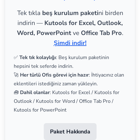
Tek tıkla
beş kurulum paketi
ni birden
indirin —
Kutools for Excel, Outlook,
Word, PowerPoint
ve
Office Tab Pro
.
Şimdi indir!
✅
Tek tık kolaylığı
: Beş kurulum paketinin
hepsini tek seferde indirin.
🚀
Her türlü Ofis görevi için hazır
: İhtiyacınız olan
eklentileri istediğiniz zaman yükleyin.
🧰
Dahil olanlar
: Kutools for Excel / Kutools for
Outlook / Kutools for Word / Office Tab Pro /
Kutools for PowerPoint
Paket Hakkında