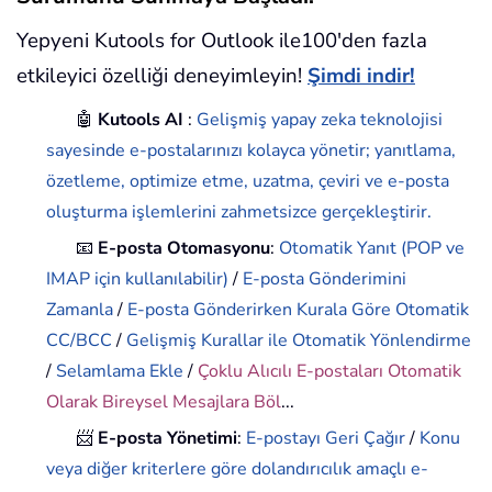
Yepyeni Kutools for Outlook ile100'den fazla
etkileyici özelliği deneyimleyin!
Şimdi indir!
🤖
Kutools AI
:
Gelişmiş yapay zeka teknolojisi
sayesinde e-postalarınızı kolayca yönetir; yanıtlama,
özetleme, optimize etme, uzatma, çeviri ve e-posta
oluşturma işlemlerini zahmetsizce gerçekleştirir.
📧
E-posta Otomasyonu
:
Otomatik Yanıt (POP ve
IMAP için kullanılabilir)
/
E-posta Gönderimini
Zamanla
/
E-posta Gönderirken Kurala Göre Otomatik
CC/BCC
/
Gelişmiş Kurallar ile Otomatik Yönlendirme
/
Selamlama Ekle
/
Çoklu Alıcılı E-postaları Otomatik
Olarak Bireysel Mesajlara Böl
...
📨
E-posta Yönetimi
:
E-postayı Geri Çağır
/
Konu
veya diğer kriterlere göre dolandırıcılık amaçlı e-