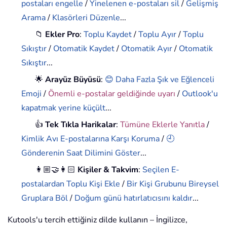
postaları engelle
/
Yinelenen e-postaları sil
/
Gelişmiş
Arama
/
Klasörleri Düzenle
...
📁
Ekler Pro
:
Toplu Kaydet
/
Toplu Ayır
/
Toplu
Sıkıştır
/
Otomatik Kaydet
/
Otomatik Ayır
/
Otomatik
Sıkıştır
...
🌟
Arayüz Büyüsü
:
😊 Daha Fazla Şık ve Eğlenceli
Emoji
/
Önemli e-postalar geldiğinde uyarı
/
Outlook'u
kapatmak yerine küçült
...
👍
Tek Tıkla Harikalar
:
Tümüne Eklerle Yanıtla
/
Kimlik Avı E-postalarına Karşı Koruma
/
🕘
Gönderenin Saat Dilimini Göster
...
👩🏼‍🤝‍👩🏻
Kişiler & Takvim
:
Seçilen E-
postalardan Toplu Kişi Ekle
/
Bir Kişi Grubunu Bireysel
Gruplara Böl
/
Doğum günü hatırlatıcısını kaldır
...
Kutools'u tercih ettiğiniz dilde kullanın – İngilizce,