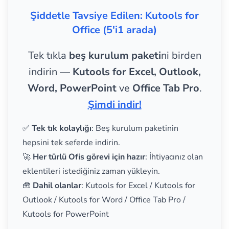
Şiddetle Tavsiye Edilen: Kutools for
Office (5'i1 arada)
Tek tıkla
beş kurulum paketi
ni birden
indirin —
Kutools for Excel, Outlook,
Word, PowerPoint
ve
Office Tab Pro
.
Şimdi indir!
✅
Tek tık kolaylığı
: Beş kurulum paketinin
hepsini tek seferde indirin.
🚀
Her türlü Ofis görevi için hazır
: İhtiyacınız olan
eklentileri istediğiniz zaman yükleyin.
🧰
Dahil olanlar
: Kutools for Excel / Kutools for
Outlook / Kutools for Word / Office Tab Pro /
Kutools for PowerPoint