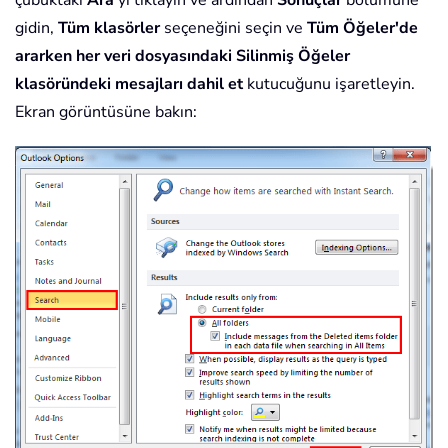
çubuktaki
Ara
'yı tıklayın ve ardından
Sonuçlar
bölümüne
gidin,
Tüm klasörler
seçeneğini seçin ve
Tüm Öğeler'de
ararken her veri dosyasındaki Silinmiş Öğeler
klasöründeki mesajları dahil et
kutucuğunu işaretleyin.
Ekran görüntüsüne bakın: