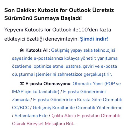
Son Dakika: Kutools for Outlook Ücretsiz
Sürümünü Sunmaya Başladı!
Yepyeni Kutools for Outlook ile100'den fazla
etkileyici özelliği deneyimleyin!
Şimdi indir!
🤖
Kutools AI
:
Gelişmiş yapay zeka teknolojisi
sayesinde e-postalarınızı kolayca yönetir; yanıtlama,
özetleme, optimize etme, uzatma, çeviri ve e-posta
oluşturma işlemlerini zahmetsizce gerçekleştirir.
📧
E-posta Otomasyonu
:
Otomatik Yanıt (POP ve
IMAP için kullanılabilir)
/
E-posta Gönderimini
Zamanla
/
E-posta Gönderirken Kurala Göre Otomatik
CC/BCC
/
Gelişmiş Kurallar ile Otomatik Yönlendirme
/
Selamlama Ekle
/
Çoklu Alıcılı E-postaları Otomatik
Olarak Bireysel Mesajlara Böl
...