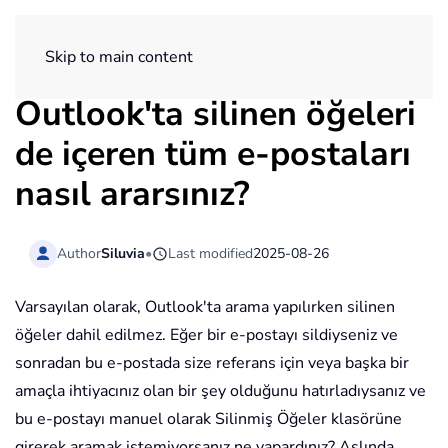
ExtendOffice
Skip to main content
Outlook'ta silinen öğeleri
de içeren tüm e-postaları
nasıl ararsınız?
Author
Siluvia
•
Last modified
2025-08-26
Varsayılan olarak, Outlook'ta arama yapılırken silinen
öğeler dahil edilmez. Eğer bir e-postayı sildiyseniz ve
sonradan bu e-postada size referans için veya başka bir
amaçla ihtiyacınız olan bir şey olduğunu hatırladıysanız ve
bu e-postayı manuel olarak Silinmiş Öğeler klasörüne
girerek aramak istemiyorsanız ne yapardınız? Aslında,