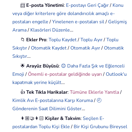
📨
E-posta Yönetimi
:
E-postayı Geri Çağır
/
Konu
veya diğer kriterlere göre dolandırıcılık amaçlı e-
postaları engelle
/
Yinelenen e-postaları sil
/
Gelişmiş
Arama
/
Klasörleri Düzenle
...
📁
Ekler Pro
:
Toplu Kaydet
/
Toplu Ayır
/
Toplu
Sıkıştır
/
Otomatik Kaydet
/
Otomatik Ayır
/
Otomatik
Sıkıştır
...
🌟
Arayüz Büyüsü
:
😊 Daha Fazla Şık ve Eğlenceli
Emoji
/
Önemli e-postalar geldiğinde uyarı
/
Outlook'u
kapatmak yerine küçült
...
👍
Tek Tıkla Harikalar
:
Tümüne Eklerle Yanıtla
/
Kimlik Avı E-postalarına Karşı Koruma
/
🕘
Gönderenin Saat Dilimini Göster
...
👩🏼‍🤝‍👩🏻
Kişiler & Takvim
:
Seçilen E-
postalardan Toplu Kişi Ekle
/
Bir Kişi Grubunu Bireysel