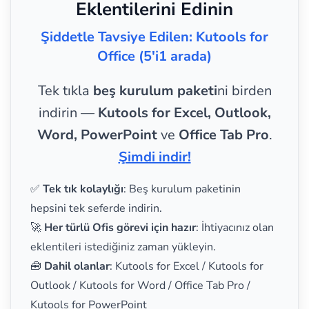
Eklentilerini Edinin
Şiddetle Tavsiye Edilen: Kutools for
Office (5'i1 arada)
Tek tıkla
beş kurulum paketi
ni birden
indirin —
Kutools for Excel, Outlook,
Word, PowerPoint
ve
Office Tab Pro
.
Şimdi indir!
✅
Tek tık kolaylığı
: Beş kurulum paketinin
hepsini tek seferde indirin.
🚀
Her türlü Ofis görevi için hazır
: İhtiyacınız olan
eklentileri istediğiniz zaman yükleyin.
🧰
Dahil olanlar
: Kutools for Excel / Kutools for
Outlook / Kutools for Word / Office Tab Pro /
Kutools for PowerPoint