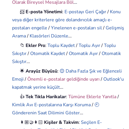
Olarak Bireysel Mesajlara Böl
...
📨
E-posta Yönetimi
:
E-postayı Geri Çağır
/
Konu
veya diğer kriterlere göre dolandırıcılık amaçlı e-
postaları engelle
/
Yinelenen e-postaları sil
/
Gelişmiş
Arama
/
Klasörleri Düzenle
...
📁
Ekler Pro
:
Toplu Kaydet
/
Toplu Ayır
/
Toplu
Sıkıştır
/
Otomatik Kaydet
/
Otomatik Ayır
/
Otomatik
Sıkıştır
...
🌟
Arayüz Büyüsü
:
😊 Daha Fazla Şık ve Eğlenceli
Emoji
/
Önemli e-postalar geldiğinde uyarı
/
Outlook'u
kapatmak yerine küçült
...
👍
Tek Tıkla Harikalar
:
Tümüne Eklerle Yanıtla
/
Kimlik Avı E-postalarına Karşı Koruma
/
🕘
Gönderenin Saat Dilimini Göster
...
👩🏼‍🤝‍👩🏻
Kişiler & Takvim
:
Seçilen E-