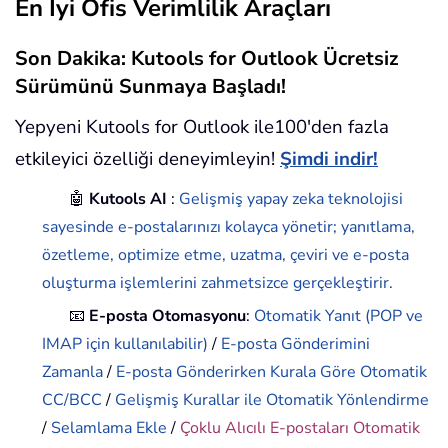
En İyi Ofis Verimlilik Araçları
Son Dakika: Kutools for Outlook Ücretsiz
Sürümünü Sunmaya Başladı!
Yepyeni Kutools for Outlook ile100'den fazla
etkileyici özelliği deneyimleyin!
Şimdi indir!
🤖
Kutools AI
:
Gelişmiş yapay zeka teknolojisi
sayesinde e-postalarınızı kolayca yönetir; yanıtlama,
özetleme, optimize etme, uzatma, çeviri ve e-posta
oluşturma işlemlerini zahmetsizce gerçekleştirir.
📧
E-posta Otomasyonu
:
Otomatik Yanıt (POP ve
IMAP için kullanılabilir)
/
E-posta Gönderimini
Zamanla
/
E-posta Gönderirken Kurala Göre Otomatik
CC/BCC
/
Gelişmiş Kurallar ile Otomatik Yönlendirme
/
Selamlama Ekle
/
Çoklu Alıcılı E-postaları Otomatik