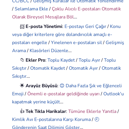
CC/BCC
/
Gelişmiş Kurallar ile Otomatik Yönlendirme
/
Selamlama Ekle
/
Çoklu Alıcılı E-postaları Otomatik
Olarak Bireysel Mesajlara Böl
...
📨
E-posta Yönetimi
:
E-postayı Geri Çağır
/
Konu
veya diğer kriterlere göre dolandırıcılık amaçlı e-
postaları engelle
/
Yinelenen e-postaları sil
/
Gelişmiş
Arama
/
Klasörleri Düzenle
...
📁
Ekler Pro
:
Toplu Kaydet
/
Toplu Ayır
/
Toplu
Sıkıştır
/
Otomatik Kaydet
/
Otomatik Ayır
/
Otomatik
Sıkıştır
...
🌟
Arayüz Büyüsü
:
😊 Daha Fazla Şık ve Eğlenceli
Emoji
/
Önemli e-postalar geldiğinde uyarı
/
Outlook'u
kapatmak yerine küçült
...
👍
Tek Tıkla Harikalar
:
Tümüne Eklerle Yanıtla
/
Kimlik Avı E-postalarına Karşı Koruma
/
🕘
Gönderenin Saat Dilimini Göster
...