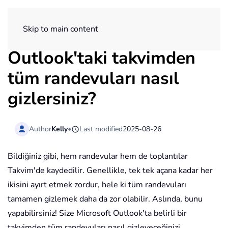
ExtendOffice
Skip to main content
Outlook'taki takvimden
tüm randevuları nasıl
gizlersiniz?
Author
Kelly
•
Last modified
2025-08-26
Bildiğiniz gibi, hem randevular hem de toplantılar
Takvim'de kaydedilir. Genellikle, tek tek açana kadar her
ikisini ayırt etmek zordur, hele ki tüm randevuları
tamamen gizlemek daha da zor olabilir. Aslında, bunu
yapabilirsiniz! Size Microsoft Outlook'ta belirli bir
takvimden tüm randevuları nasıl gizleyeceğinizi