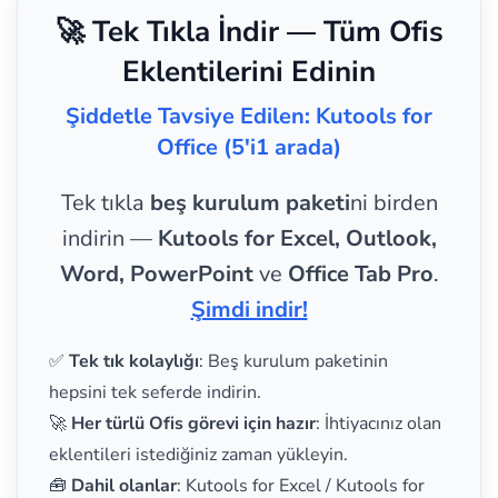
🚀 Tek Tıkla İndir — Tüm Ofis
Eklentilerini Edinin
Şiddetle Tavsiye Edilen: Kutools for
Office (5'i1 arada)
Tek tıkla
beş kurulum paketi
ni birden
indirin —
Kutools for Excel, Outlook,
Word, PowerPoint
ve
Office Tab Pro
.
Şimdi indir!
✅
Tek tık kolaylığı
: Beş kurulum paketinin
hepsini tek seferde indirin.
🚀
Her türlü Ofis görevi için hazır
: İhtiyacınız olan
eklentileri istediğiniz zaman yükleyin.
🧰
Dahil olanlar
: Kutools for Excel / Kutools for