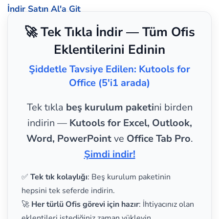
İndir
Satın Al'a Git
🚀 Tek Tıkla İndir — Tüm Ofis
Eklentilerini Edinin
Şiddetle Tavsiye Edilen: Kutools for
Office (5'i1 arada)
Tek tıkla
beş kurulum paketi
ni birden
indirin —
Kutools for Excel, Outlook,
Word, PowerPoint
ve
Office Tab Pro
.
Şimdi indir!
✅
Tek tık kolaylığı
: Beş kurulum paketinin
hepsini tek seferde indirin.
🚀
Her türlü Ofis görevi için hazır
: İhtiyacınız olan
eklentileri istediğiniz zaman yükleyin.