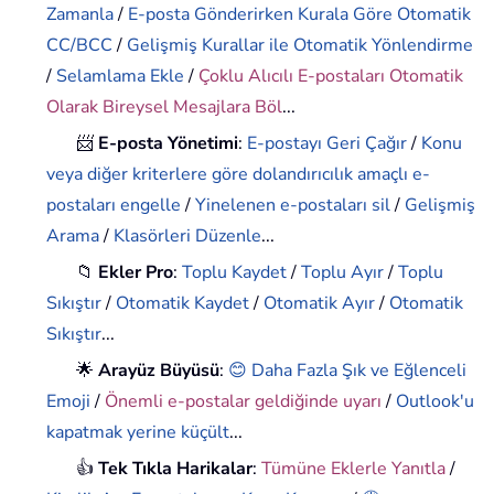
Zamanla
/
E-posta Gönderirken Kurala Göre Otomatik
CC/BCC
/
Gelişmiş Kurallar ile Otomatik Yönlendirme
/
Selamlama Ekle
/
Çoklu Alıcılı E-postaları Otomatik
Olarak Bireysel Mesajlara Böl
...
📨
E-posta Yönetimi
:
E-postayı Geri Çağır
/
Konu
veya diğer kriterlere göre dolandırıcılık amaçlı e-
postaları engelle
/
Yinelenen e-postaları sil
/
Gelişmiş
Arama
/
Klasörleri Düzenle
...
📁
Ekler Pro
:
Toplu Kaydet
/
Toplu Ayır
/
Toplu
Sıkıştır
/
Otomatik Kaydet
/
Otomatik Ayır
/
Otomatik
Sıkıştır
...
🌟
Arayüz Büyüsü
:
😊 Daha Fazla Şık ve Eğlenceli
Emoji
/
Önemli e-postalar geldiğinde uyarı
/
Outlook'u
kapatmak yerine küçült
...
👍
Tek Tıkla Harikalar
:
Tümüne Eklerle Yanıtla
/