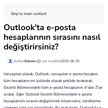
ExtendOffice
Skip to main content
Outlook'ta e-posta
hesaplarının sırasını nasıl
değiştirirsiniz?
Author
Siluvia
•
Last modified
2025-08-26
Varsayılan olarak, Outlook, varsayılan e-posta hesabını
tüm hesapların en üstünde olacak şekilde bırakarak,
Gezinti Bölmesindeki tüm e-posta hesaplarını A'dan Z'ye
sıralar. Eğer Outlook Gezinti Bölmesindeki e-posta
hesaplarının sırasını değiştirmek istiyorsanız, sürükleme
yöntemi sizin için önceliklidir. Bu makalede, Outlook'ta e-