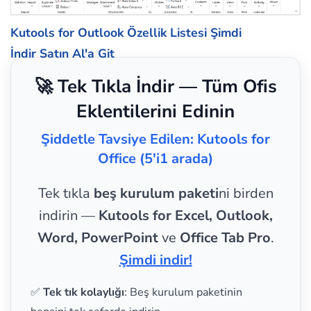
Kutools for Outlook Özellik Listesi
Şimdi
İndir
Satın Al'a Git
🚀 Tek Tıkla İndir — Tüm Ofis
Eklentilerini Edinin
Şiddetle Tavsiye Edilen: Kutools for
Office (5'i1 arada)
Tek tıkla
beş kurulum paketi
ni birden
indirin —
Kutools for Excel, Outlook,
Word, PowerPoint
ve
Office Tab Pro
.
Şimdi indir!
✅
Tek tık kolaylığı
: Beş kurulum paketinin