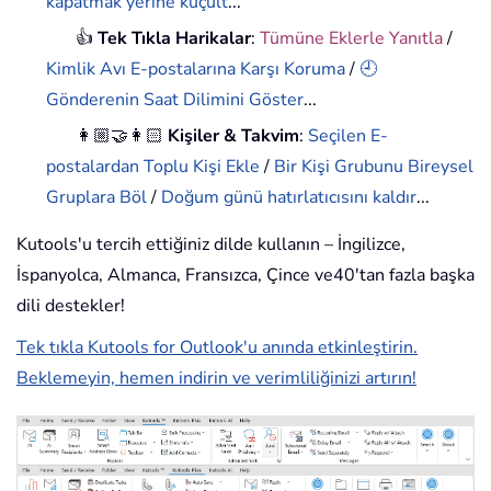
kapatmak yerine küçült
...
👍
Tek Tıkla Harikalar
:
Tümüne Eklerle Yanıtla
/
Kimlik Avı E-postalarına Karşı Koruma
/
🕘
Gönderenin Saat Dilimini Göster
...
👩🏼‍🤝‍👩🏻
Kişiler & Takvim
:
Seçilen E-
postalardan Toplu Kişi Ekle
/
Bir Kişi Grubunu Bireysel
Gruplara Böl
/
Doğum günü hatırlatıcısını kaldır
...
Kutools'u tercih ettiğiniz dilde kullanın – İngilizce,
İspanyolca, Almanca, Fransızca, Çince ve40'tan fazla başka
dili destekler!
Tek tıkla Kutools for Outlook'u anında etkinleştirin.
Beklemeyin, hemen indirin ve verimliliğinizi artırın!