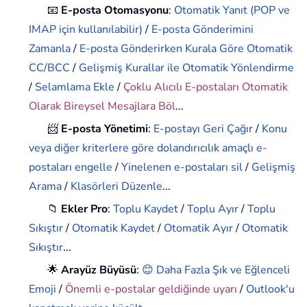
📧
E-posta Otomasyonu
:
Otomatik Yanıt (POP ve
IMAP için kullanılabilir)
/
E-posta Gönderimini
Zamanla
/
E-posta Gönderirken Kurala Göre Otomatik
CC/BCC
/
Gelişmiş Kurallar ile Otomatik Yönlendirme
/
Selamlama Ekle
/
Çoklu Alıcılı E-postaları Otomatik
Olarak Bireysel Mesajlara Böl
...
📨
E-posta Yönetimi
:
E-postayı Geri Çağır
/
Konu
veya diğer kriterlere göre dolandırıcılık amaçlı e-
postaları engelle
/
Yinelenen e-postaları sil
/
Gelişmiş
Arama
/
Klasörleri Düzenle
...
📁
Ekler Pro
:
Toplu Kaydet
/
Toplu Ayır
/
Toplu
Sıkıştır
/
Otomatik Kaydet
/
Otomatik Ayır
/
Otomatik
Sıkıştır
...
🌟
Arayüz Büyüsü
:
😊 Daha Fazla Şık ve Eğlenceli
Emoji
/
Önemli e-postalar geldiğinde uyarı
/
Outlook'u