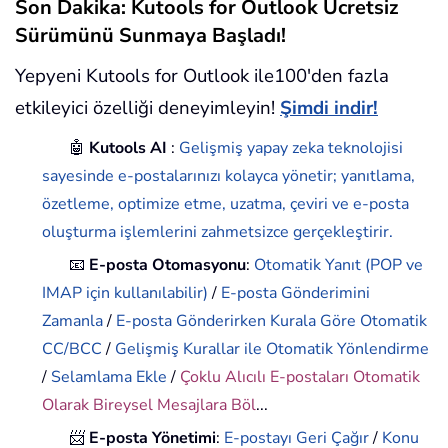
Son Dakika: Kutools for Outlook Ücretsiz
Sürümünü Sunmaya Başladı!
Yepyeni Kutools for Outlook ile100'den fazla
etkileyici özelliği deneyimleyin!
Şimdi indir!
🤖
Kutools AI
:
Gelişmiş yapay zeka teknolojisi
sayesinde e-postalarınızı kolayca yönetir; yanıtlama,
özetleme, optimize etme, uzatma, çeviri ve e-posta
oluşturma işlemlerini zahmetsizce gerçekleştirir.
📧
E-posta Otomasyonu
:
Otomatik Yanıt (POP ve
IMAP için kullanılabilir)
/
E-posta Gönderimini
Zamanla
/
E-posta Gönderirken Kurala Göre Otomatik
CC/BCC
/
Gelişmiş Kurallar ile Otomatik Yönlendirme
/
Selamlama Ekle
/
Çoklu Alıcılı E-postaları Otomatik
Olarak Bireysel Mesajlara Böl
...
📨
E-posta Yönetimi
:
E-postayı Geri Çağır
/
Konu