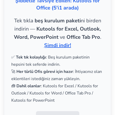
Şiddetle Tavsiye Edilen: Kutools for
Office (5'i1 arada)
Tek tıkla
beş kurulum paketi
ni birden
indirin —
Kutools for Excel, Outlook,
Word, PowerPoint
ve
Office Tab Pro
.
Şimdi indir!
✅
Tek tık kolaylığı
: Beş kurulum paketinin
hepsini tek seferde indirin.
🚀
Her türlü Ofis görevi için hazır
: İhtiyacınız olan
eklentileri istediğiniz zaman yükleyin.
🧰
Dahil olanlar
: Kutools for Excel / Kutools for
Outlook / Kutools for Word / Office Tab Pro /
Kutools for PowerPoint