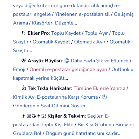
veya diğer kriterlere göre dolandırıcılık amaçlı e-
postaları engelle
/
Yinelenen e-postaları sil
/
Gelişmiş
Arama
/
Klasörleri Düzenle
...
📁
Ekler Pro
:
Toplu Kaydet
/
Toplu Ayır
/
Toplu
Sıkıştır
/
Otomatik Kaydet
/
Otomatik Ayır
/
Otomatik
Sıkıştır
...
🌟
Arayüz Büyüsü
:
😊 Daha Fazla Şık ve Eğlenceli
Emoji
/
Önemli e-postalar geldiğinde uyarı
/
Outlook'u
kapatmak yerine küçült
...
👍
Tek Tıkla Harikalar
:
Tümüne Eklerle Yanıtla
/
Kimlik Avı E-postalarına Karşı Koruma
/
🕘
Gönderenin Saat Dilimini Göster
...
👩🏼‍🤝‍👩🏻
Kişiler & Takvim
:
Seçilen E-
postalardan Toplu Kişi Ekle
/
Bir Kişi Grubunu Bireysel
Gruplara Böl
/
Doğum günü hatırlatıcısını kaldır
...