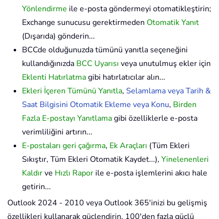
Yönlendirme
ile e-posta göndermeyi otomatikleştirin;
Exchange sunucusu gerektirmeden
Otomatik Yanıt
(Dışarıda) gönderin...
BCCde olduğunuzda tümünü yanıtla seçeneğini
kullandığınızda
BCC Uyarısı
veya unutulmuş ekler için
Eklenti Hatırlatma
gibi hatırlatıcılar alın...
Ekleri İçeren Tümünü Yanıtla
,
Selamlama veya Tarih &
Saat Bilgisini Otomatik Ekleme veya Konu
,
Birden
Fazla E-postayı Yanıtlama
gibi özelliklerle e-posta
verimliliğini artırın...
E-postaları geri çağırma
,
Ek Araçları
(Tüm Ekleri
Sıkıştır, Tüm Ekleri Otomatik Kaydet...),
Yinelenenleri
Kaldır
ve
Hızlı Rapor
ile e-posta işlemlerini akıcı hale
getirin...
Outlook 2024 - 2010 veya Outlook 365'inizi bu gelişmiş
özellikleri kullanarak güçlendirin. 100'den fazla güçlü