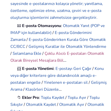
sayesinde e-postalarınızı kolayca yönetir; yanıtlama,
özetleme, optimize etme, uzatma, çeviri ve e-posta
oluşturma işlemlerini zahmetsizce gerçekleştirir.
📧
E-posta Otomasyonu
:
Otomatik Yanıt (POP ve
IMAP için kullanılabilir)
/
E-posta Gönderimini
Zamanla
/
E-posta Gönderirken Kurala Göre Otomatik
CC/BCC
/
Gelişmiş Kurallar ile Otomatik Yönlendirme
/
Selamlama Ekle
/
Çoklu Alıcılı E-postaları Otomatik
Olarak Bireysel Mesajlara Böl
...
📨
E-posta Yönetimi
:
E-postayı Geri Çağır
/
Konu
veya diğer kriterlere göre dolandırıcılık amaçlı e-
postaları engelle
/
Yinelenen e-postaları sil
/
Gelişmiş
Arama
/
Klasörleri Düzenle
...
📁
Ekler Pro
:
Toplu Kaydet
/
Toplu Ayır
/
Toplu
Sıkıştır
/
Otomatik Kaydet
/
Otomatik Ayır
/
Otomatik