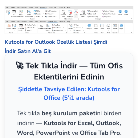
Kutools for Outlook Özellik Listesi
Şimdi
İndir
Satın Al'a Git
🚀 Tek Tıkla İndir — Tüm Ofis
Eklentilerini Edinin
Şiddetle Tavsiye Edilen: Kutools for
Office (5'i1 arada)
Tek tıkla
beş kurulum paketi
ni birden
indirin —
Kutools for Excel, Outlook,
Word, PowerPoint
ve
Office Tab Pro
.