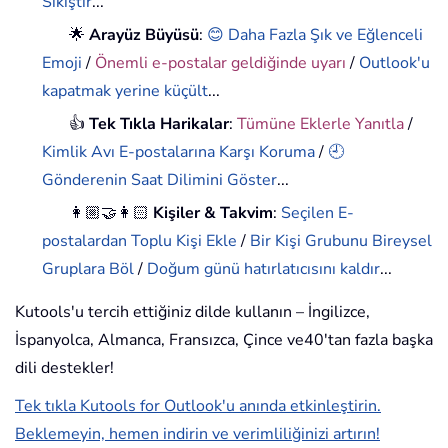
Sıkıştır
...
🌟
Arayüz Büyüsü
:
😊 Daha Fazla Şık ve Eğlenceli
Emoji
/
Önemli e-postalar geldiğinde uyarı
/
Outlook'u
kapatmak yerine küçült
...
👍
Tek Tıkla Harikalar
:
Tümüne Eklerle Yanıtla
/
Kimlik Avı E-postalarına Karşı Koruma
/
🕘
Gönderenin Saat Dilimini Göster
...
👩🏼‍🤝‍👩🏻
Kişiler & Takvim
:
Seçilen E-
postalardan Toplu Kişi Ekle
/
Bir Kişi Grubunu Bireysel
Gruplara Böl
/
Doğum günü hatırlatıcısını kaldır
...
Kutools'u tercih ettiğiniz dilde kullanın – İngilizce,
İspanyolca, Almanca, Fransızca, Çince ve40'tan fazla başka
dili destekler!
Tek tıkla Kutools for Outlook'u anında etkinleştirin.
Beklemeyin, hemen indirin ve verimliliğinizi artırın!