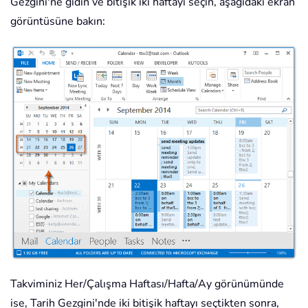
Gezgini'ne gidin ve bitişik iki haftayı seçin, aşağıdaki ekran
görüntüsüne bakın:
Takviminiz Her/Çalışma Haftası/Hafta/Ay görünümünde
ise, Tarih Gezgini'nde iki bitişik haftayı seçtikten sonra,