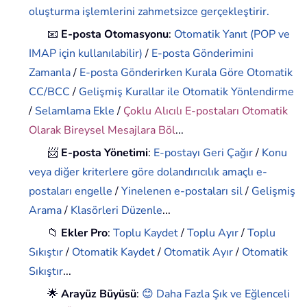
oluşturma işlemlerini zahmetsizce gerçekleştirir.
📧
E-posta Otomasyonu
:
Otomatik Yanıt (POP ve
IMAP için kullanılabilir)
/
E-posta Gönderimini
Zamanla
/
E-posta Gönderirken Kurala Göre Otomatik
CC/BCC
/
Gelişmiş Kurallar ile Otomatik Yönlendirme
/
Selamlama Ekle
/
Çoklu Alıcılı E-postaları Otomatik
Olarak Bireysel Mesajlara Böl
...
📨
E-posta Yönetimi
:
E-postayı Geri Çağır
/
Konu
veya diğer kriterlere göre dolandırıcılık amaçlı e-
postaları engelle
/
Yinelenen e-postaları sil
/
Gelişmiş
Arama
/
Klasörleri Düzenle
...
📁
Ekler Pro
:
Toplu Kaydet
/
Toplu Ayır
/
Toplu
Sıkıştır
/
Otomatik Kaydet
/
Otomatik Ayır
/
Otomatik
Sıkıştır
...
🌟
Arayüz Büyüsü
:
😊 Daha Fazla Şık ve Eğlenceli