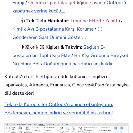
Emoji
/
Önemli e-postalar geldiğinde uyarı
/
Outlook'u
kapatmak yerine küçült
...
👍
Tek Tıkla Harikalar
:
Tümüne Eklerle Yanıtla
/
Kimlik Avı E-postalarına Karşı Koruma
/
🕘
Gönderenin Saat Dilimini Göster
...
👩🏼‍🤝‍👩🏻
Kişiler & Takvim
:
Seçilen E-
postalardan Toplu Kişi Ekle
/
Bir Kişi Grubunu Bireysel
Gruplara Böl
/
Doğum günü hatırlatıcısını kaldır
...
Kutools'u tercih ettiğiniz dilde kullanın – İngilizce,
İspanyolca, Almanca, Fransızca, Çince ve40'tan fazla başka
dili destekler!
Tek tıkla Kutools for Outlook'u anında etkinleştirin.
Beklemeyin, hemen indirin ve verimliliğinizi artırın!