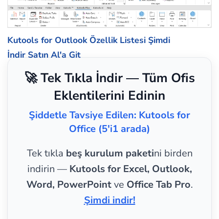
Kutools for Outlook Özellik Listesi
Şimdi
İndir
Satın Al'a Git
🚀 Tek Tıkla İndir — Tüm Ofis
Eklentilerini Edinin
Şiddetle Tavsiye Edilen: Kutools for
Office (5'i1 arada)
Tek tıkla
beş kurulum paketi
ni birden
indirin —
Kutools for Excel, Outlook,
Word, PowerPoint
ve
Office Tab Pro
.
Şimdi indir!