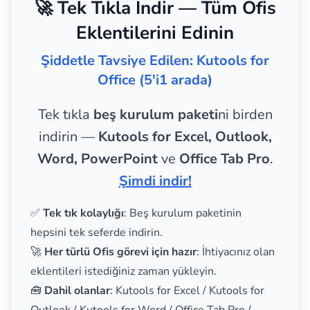
🚀 Tek Tıkla İndir — Tüm Ofis
Eklentilerini Edinin
Şiddetle Tavsiye Edilen: Kutools for
Office (5'i1 arada)
Tek tıkla
beş kurulum paketi
ni birden
indirin —
Kutools for Excel, Outlook,
Word, PowerPoint
ve
Office Tab Pro
.
Şimdi indir!
✅
Tek tık kolaylığı
: Beş kurulum paketinin
hepsini tek seferde indirin.
🚀
Her türlü Ofis görevi için hazır
: İhtiyacınız olan
eklentileri istediğiniz zaman yükleyin.
🧰
Dahil olanlar
: Kutools for Excel / Kutools for
Outlook / Kutools for Word / Office Tab Pro /