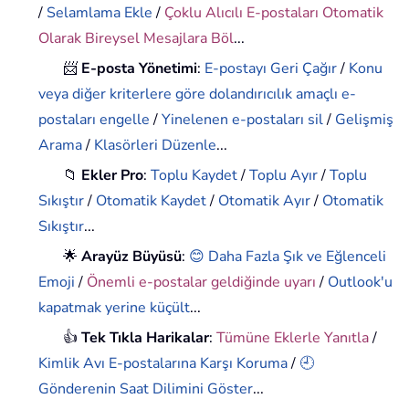
/
Selamlama Ekle
/
Çoklu Alıcılı E-postaları Otomatik
Olarak Bireysel Mesajlara Böl
...
📨
E-posta Yönetimi
:
E-postayı Geri Çağır
/
Konu
veya diğer kriterlere göre dolandırıcılık amaçlı e-
postaları engelle
/
Yinelenen e-postaları sil
/
Gelişmiş
Arama
/
Klasörleri Düzenle
...
📁
Ekler Pro
:
Toplu Kaydet
/
Toplu Ayır
/
Toplu
Sıkıştır
/
Otomatik Kaydet
/
Otomatik Ayır
/
Otomatik
Sıkıştır
...
🌟
Arayüz Büyüsü
:
😊 Daha Fazla Şık ve Eğlenceli
Emoji
/
Önemli e-postalar geldiğinde uyarı
/
Outlook'u
kapatmak yerine küçült
...
👍
Tek Tıkla Harikalar
:
Tümüne Eklerle Yanıtla
/
Kimlik Avı E-postalarına Karşı Koruma
/
🕘
Gönderenin Saat Dilimini Göster
...