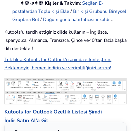
👩🏼‍🤝‍👩🏻
Kişiler & Takvim
:
Seçilen E-
postalardan Toplu Kişi Ekle
/
Bir Kişi Grubunu Bireysel
Gruplara Böl
/
Doğum günü hatırlatıcısını kaldır
...
Kutools'u tercih ettiğiniz dilde kullanın – İngilizce,
İspanyolca, Almanca, Fransızca, Çince ve40'tan fazla başka
dili destekler!
Tek tıkla Kutools for Outlook'u anında etkinleştirin.
Beklemeyin, hemen indirin ve verimliliğinizi artırın!
Kutools for Outlook Özellik Listesi
Şimdi
İndir
Satın Al'a Git