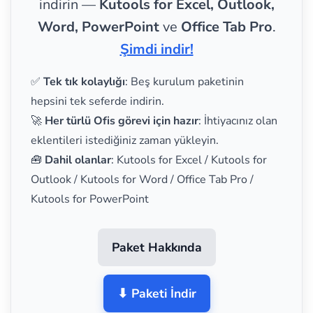
indirin —
Kutools for Excel, Outlook,
Word, PowerPoint
ve
Office Tab Pro
.
Şimdi indir!
✅
Tek tık kolaylığı
: Beş kurulum paketinin
hepsini tek seferde indirin.
🚀
Her türlü Ofis görevi için hazır
: İhtiyacınız olan
eklentileri istediğiniz zaman yükleyin.
🧰
Dahil olanlar
: Kutools for Excel / Kutools for
Outlook / Kutools for Word / Office Tab Pro /
Kutools for PowerPoint
Paket Hakkında
⬇ Paketi İndir