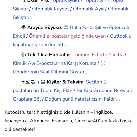
📁
Ekler Pro
:
Toplu Kaydet
/
Toplu Ayır
/
Toplu
Sıkıştır
/
Otomatik Kaydet
/
Otomatik Ayır
/
Otomatik
Sıkıştır
...
🌟
Arayüz Büyüsü
:
😊 Daha Fazla Şık ve Eğlenceli
Emoji
/
Önemli e-postalar geldiğinde uyarı
/
Outlook'u
kapatmak yerine küçült
...
👍
Tek Tıkla Harikalar
:
Tümüne Eklerle Yanıtla
/
Kimlik Avı E-postalarına Karşı Koruma
/
🕘
Gönderenin Saat Dilimini Göster
...
👩🏼‍🤝‍👩🏻
Kişiler & Takvim
:
Seçilen E-
postalardan Toplu Kişi Ekle
/
Bir Kişi Grubunu Bireysel
Gruplara Böl
/
Doğum günü hatırlatıcısını kaldır
...
Kutools'u tercih ettiğiniz dilde kullanın – İngilizce,
İspanyolca, Almanca, Fransızca, Çince ve40'tan fazla başka
dili destekler!