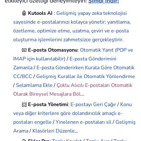
etkileyici özelliği deneyimleyin!
Şimdi indir!
🤖
Kutools AI
:
Gelişmiş yapay zeka teknolojisi
sayesinde e-postalarınızı kolayca yönetir; yanıtlama,
özetleme, optimize etme, uzatma, çeviri ve e-posta
oluşturma işlemlerini zahmetsizce gerçekleştirir.
📧
E-posta Otomasyonu
:
Otomatik Yanıt (POP ve
IMAP için kullanılabilir)
/
E-posta Gönderimini
Zamanla
/
E-posta Gönderirken Kurala Göre Otomatik
CC/BCC
/
Gelişmiş Kurallar ile Otomatik Yönlendirme
/
Selamlama Ekle
/
Çoklu Alıcılı E-postaları Otomatik
Olarak Bireysel Mesajlara Böl
...
📨
E-posta Yönetimi
:
E-postayı Geri Çağır
/
Konu
veya diğer kriterlere göre dolandırıcılık amaçlı e-
postaları engelle
/
Yinelenen e-postaları sil
/
Gelişmiş
Arama
/
Klasörleri Düzenle
...