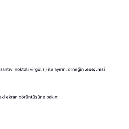
antıyı noktalı virgül (;) ile ayırın, örneğin
.exe; .msi
aki ekran görüntüsüne bakın: