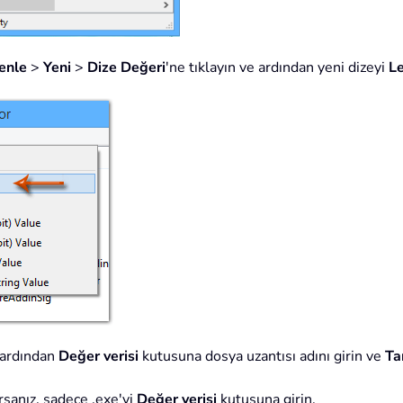
enle
>
Yeni
>
Dize Değeri
'ne tıklayın ve ardından yeni dizeyi
L
, ardından
Değer verisi
kutusuna dosya uzantısı adını girin ve
T
rsanız, sadece .exe'yi
Değer verisi
kutusuna girin.