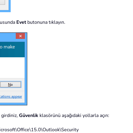
utusunda
Evet
butonuna tıklayın.
girdiniz,
Güvenlik
klasörünü aşağıdaki yollarla açın:
osoft\Office\15.0\Outlook\Security