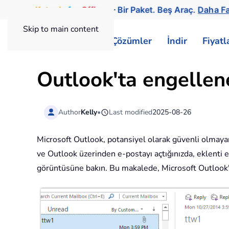
Kutools
for
Office
— Bir Paket. Beş Araç.
Daha Fa
Skip to main content
ExtendOffice
Çözümler
İndir
Fiyat
Outlook'ta engellenen
Author
Kelly
•
Last modified
2025-08-26
Microsoft Outlook, potansiyel olarak güvenli olmayan 
ve Outlook üzerinden e-postayı açtığınızda, eklenti e
görüntüsüne bakın. Bu makalede, Microsoft Outlook't