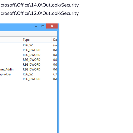
osoft\Office\14.0\Outlook\Security
osoft\Office\12.0\Outlook\Security