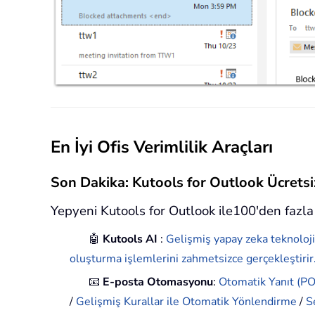
En İyi Ofis Verimlilik Araçları
Son Dakika: Kutools for Outlook Ücret
Yepyeni Kutools for Outlook ile100'den fazla 
🤖
Kutools AI
:
Gelişmiş yapay zeka teknoloji
oluşturma işlemlerini zahmetsizce gerçekleştirir
📧
E-posta Otomasyonu
:
Otomatik Yanıt (POP
/
Gelişmiş Kurallar ile Otomatik Yönlendirme
/
S