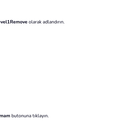
evel1Remove
olarak adlandırın.
amam
butonuna tıklayın.