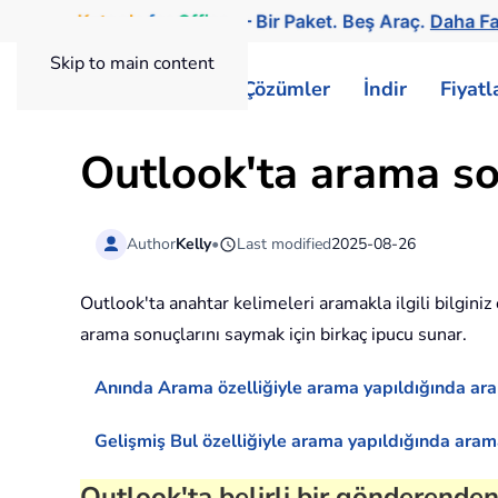
Kutools
for
Office
— Bir Paket. Beş Araç.
Daha Fa
Skip to main content
ExtendOffice
Çözümler
İndir
Fiyat
Outlook'ta arama son
Author
Kelly
•
Last modified
2025-08-26
Outlook'ta anahtar kelimeleri aramakla ilgili bilgini
arama sonuçlarını saymak için birkaç ipucu sunar.
Anında Arama özelliğiyle arama yapıldığında ara
Gelişmiş Bul özelliğiyle arama yapıldığında aram
Outlook'ta belirli bir gönderende