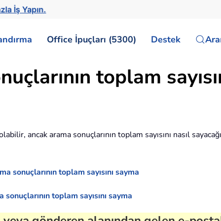
zla İş Yapın.
landırma
Office İpuçları (5300)
Destek
Ar
uçlarının toplam sayısın
z olabilir, ancak arama sonuçlarının toplam sayısını nasıl sayac
ma sonuçlarının toplam sayısını sayma
a sonuçlarının toplam sayısını sayma
n veya gönderen alanından gelen e-postal