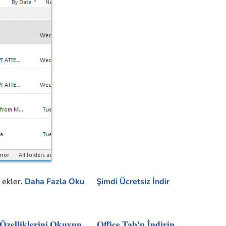
k ekler.
Daha Fazla Oku
Şimdi Ücretsiz İndir
 Özelliklerini Okuyun
Office Tab'u İndirin