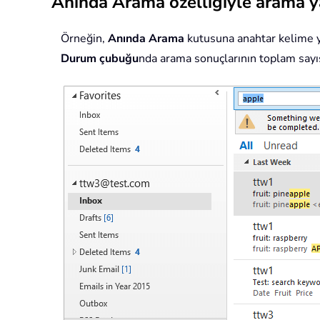
Anında Arama özelliğiyle arama y
Örneğin,
Anında Arama
kutusuna anahtar kelime y
Durum çubuğu
nda arama sonuçlarının toplam sayı