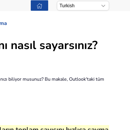
ama
ı nasıl sayarsınız?
ağınızı biliyor musunuz? Bu makale, Outlook'taki tüm
arın toplam sayısını hızlıca sayma