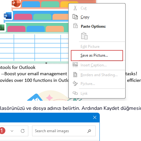
lasörünüzü ve dosya adınızı belirtin. Ardından Kaydet düğmesin