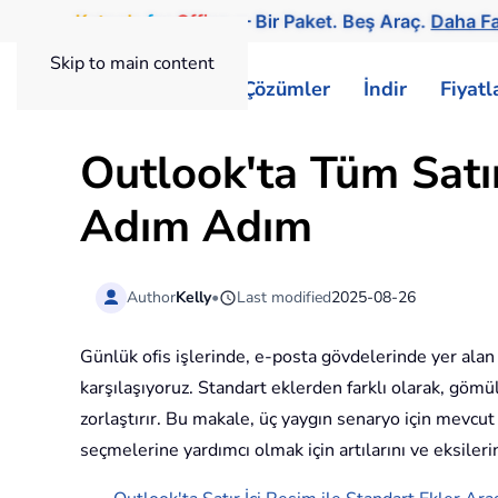
Kutools
for
Office
— Bir Paket. Beş Araç.
Daha Faz
Skip to main content
ExtendOffice
Çözümler
İndir
Fiyat
Outlook'ta Tüm Satı
Adım Adım
Author
Kelly
•
Last modified
2025-08-26
Günlük ofis işlerinde, e-posta gövdelerinde yer ala
karşılaşıyoruz. Standart eklerden farklı olarak, gömü
zorlaştırır. Bu makale, üç yaygın senaryo için mevcut
seçmelerine yardımcı olmak için artılarını ve eksiler