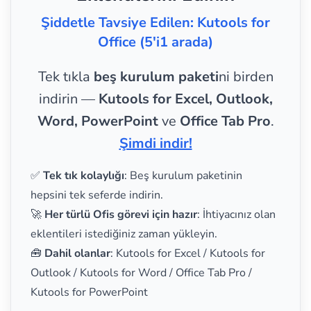
Şiddetle Tavsiye Edilen: Kutools for
Office (5'i1 arada)
Tek tıkla
beş kurulum paketi
ni birden
indirin —
Kutools for Excel, Outlook,
Word, PowerPoint
ve
Office Tab Pro
.
Şimdi indir!
✅
Tek tık kolaylığı
: Beş kurulum paketinin
hepsini tek seferde indirin.
🚀
Her türlü Ofis görevi için hazır
: İhtiyacınız olan
eklentileri istediğiniz zaman yükleyin.
🧰
Dahil olanlar
: Kutools for Excel / Kutools for
Outlook / Kutools for Word / Office Tab Pro /
Kutools for PowerPoint