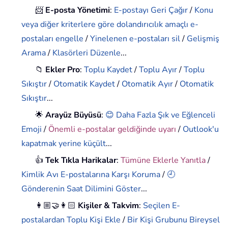
📨
E-posta Yönetimi
:
E-postayı Geri Çağır
/
Konu
veya diğer kriterlere göre dolandırıcılık amaçlı e-
postaları engelle
/
Yinelenen e-postaları sil
/
Gelişmiş
Arama
/
Klasörleri Düzenle
...
📁
Ekler Pro
:
Toplu Kaydet
/
Toplu Ayır
/
Toplu
Sıkıştır
/
Otomatik Kaydet
/
Otomatik Ayır
/
Otomatik
Sıkıştır
...
🌟
Arayüz Büyüsü
:
😊 Daha Fazla Şık ve Eğlenceli
Emoji
/
Önemli e-postalar geldiğinde uyarı
/
Outlook'u
kapatmak yerine küçült
...
👍
Tek Tıkla Harikalar
:
Tümüne Eklerle Yanıtla
/
Kimlik Avı E-postalarına Karşı Koruma
/
🕘
Gönderenin Saat Dilimini Göster
...
👩🏼‍🤝‍👩🏻
Kişiler & Takvim
:
Seçilen E-
postalardan Toplu Kişi Ekle
/
Bir Kişi Grubunu Bireysel