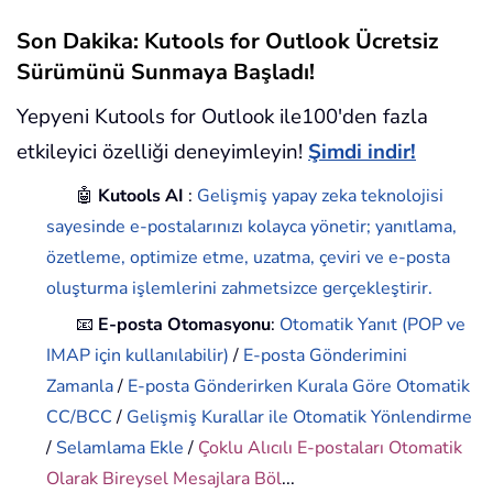
Son Dakika: Kutools for Outlook Ücretsiz
Sürümünü Sunmaya Başladı!
Yepyeni Kutools for Outlook ile100'den fazla
etkileyici özelliği deneyimleyin!
Şimdi indir!
🤖
Kutools AI
:
Gelişmiş yapay zeka teknolojisi
sayesinde e-postalarınızı kolayca yönetir; yanıtlama,
özetleme, optimize etme, uzatma, çeviri ve e-posta
oluşturma işlemlerini zahmetsizce gerçekleştirir.
📧
E-posta Otomasyonu
:
Otomatik Yanıt (POP ve
IMAP için kullanılabilir)
/
E-posta Gönderimini
Zamanla
/
E-posta Gönderirken Kurala Göre Otomatik
CC/BCC
/
Gelişmiş Kurallar ile Otomatik Yönlendirme
/
Selamlama Ekle
/
Çoklu Alıcılı E-postaları Otomatik
Olarak Bireysel Mesajlara Böl
...