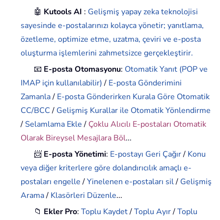
🤖
Kutools AI
:
Gelişmiş yapay zeka teknolojisi
sayesinde e-postalarınızı kolayca yönetir; yanıtlama,
özetleme, optimize etme, uzatma, çeviri ve e-posta
oluşturma işlemlerini zahmetsizce gerçekleştirir.
📧
E-posta Otomasyonu
:
Otomatik Yanıt (POP ve
IMAP için kullanılabilir)
/
E-posta Gönderimini
Zamanla
/
E-posta Gönderirken Kurala Göre Otomatik
CC/BCC
/
Gelişmiş Kurallar ile Otomatik Yönlendirme
/
Selamlama Ekle
/
Çoklu Alıcılı E-postaları Otomatik
Olarak Bireysel Mesajlara Böl
...
📨
E-posta Yönetimi
:
E-postayı Geri Çağır
/
Konu
veya diğer kriterlere göre dolandırıcılık amaçlı e-
postaları engelle
/
Yinelenen e-postaları sil
/
Gelişmiş
Arama
/
Klasörleri Düzenle
...
📁
Ekler Pro
:
Toplu Kaydet
/
Toplu Ayır
/
Toplu