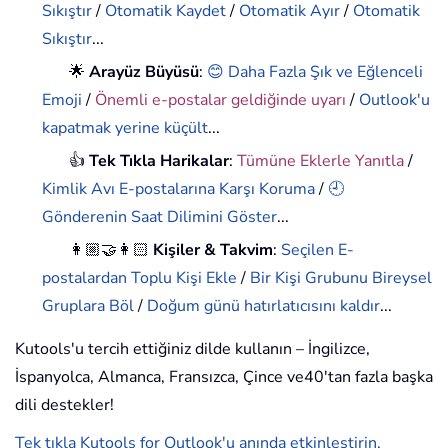
Sıkıştır
/
Otomatik Kaydet
/
Otomatik Ayır
/
Otomatik
Sıkıştır
...
🌟
Arayüz Büyüsü
:
😊 Daha Fazla Şık ve Eğlenceli
Emoji
/
Önemli e-postalar geldiğinde uyarı
/
Outlook'u
kapatmak yerine küçült
...
👍
Tek Tıkla Harikalar
:
Tümüne Eklerle Yanıtla
/
Kimlik Avı E-postalarına Karşı Koruma
/
🕘
Gönderenin Saat Dilimini Göster
...
👩🏼‍🤝‍👩🏻
Kişiler & Takvim
:
Seçilen E-
postalardan Toplu Kişi Ekle
/
Bir Kişi Grubunu Bireysel
Gruplara Böl
/
Doğum günü hatırlatıcısını kaldır
...
Kutools'u tercih ettiğiniz dilde kullanın – İngilizce,
İspanyolca, Almanca, Fransızca, Çince ve40'tan fazla başka
dili destekler!
Tek tıkla Kutools for Outlook'u anında etkinleştirin.