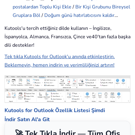
postalardan Toplu Kişi Ekle
/
Bir Kişi Grubunu Bireysel
Gruplara Böl
/
Doğum günü hatırlatıcısını kaldır
...
Kutools'u tercih ettiğiniz dilde kullanın – İngilizce,
İspanyolca, Almanca, Fransızca, Çince ve40'tan fazla başka
dili destekler!
Tek tıkla Kutools for Outlook'u anında etkinleştirin.
Beklemeyin, hemen indirin ve verimliliğinizi artırın!
Kutools for Outlook Özellik Listesi
Şimdi
İndir
Satın Al'a Git
🚀 Tek Tıkla İndir — Tüm Ofis