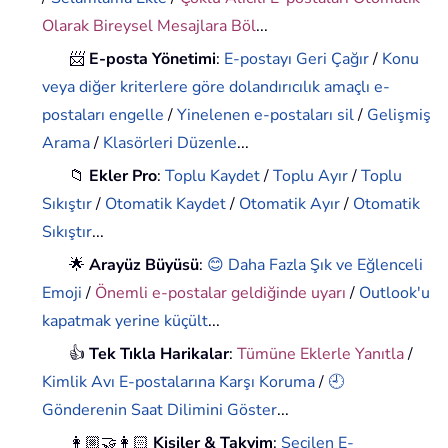
Olarak Bireysel Mesajlara Böl
...
📨
E-posta Yönetimi
:
E-postayı Geri Çağır
/
Konu
veya diğer kriterlere göre dolandırıcılık amaçlı e-
postaları engelle
/
Yinelenen e-postaları sil
/
Gelişmiş
Arama
/
Klasörleri Düzenle
...
📁
Ekler Pro
:
Toplu Kaydet
/
Toplu Ayır
/
Toplu
Sıkıştır
/
Otomatik Kaydet
/
Otomatik Ayır
/
Otomatik
Sıkıştır
...
🌟
Arayüz Büyüsü
:
😊 Daha Fazla Şık ve Eğlenceli
Emoji
/
Önemli e-postalar geldiğinde uyarı
/
Outlook'u
kapatmak yerine küçült
...
👍
Tek Tıkla Harikalar
:
Tümüne Eklerle Yanıtla
/
Kimlik Avı E-postalarına Karşı Koruma
/
🕘
Gönderenin Saat Dilimini Göster
...
👩🏼‍🤝‍👩🏻
Kişiler & Takvim
:
Seçilen E-