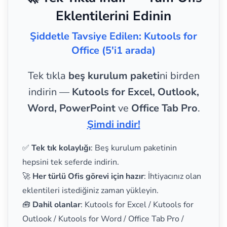
Eklentilerini Edinin
Şiddetle Tavsiye Edilen: Kutools for
Office (5'i1 arada)
Tek tıkla
beş kurulum paketi
ni birden
indirin —
Kutools for Excel, Outlook,
Word, PowerPoint
ve
Office Tab Pro
.
Şimdi indir!
✅
Tek tık kolaylığı
: Beş kurulum paketinin
hepsini tek seferde indirin.
🚀
Her türlü Ofis görevi için hazır
: İhtiyacınız olan
eklentileri istediğiniz zaman yükleyin.
🧰
Dahil olanlar
: Kutools for Excel / Kutools for
Outlook / Kutools for Word / Office Tab Pro /