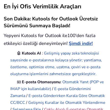
En İyi Ofis Verimlilik Araçları
Son Dakika: Kutools for Outlook Ücretsiz
Sürümünü Sunmaya Başladı!
Yepyeni Kutools for Outlook ile100'den fazla
etkileyici özelliği deneyimleyin!
Şimdi indir!
🤖
Kutools AI
:
Gelişmiş yapay zeka teknolojisi
sayesinde e-postalarınızı kolayca yönetir; yanıtlama,
özetleme, optimize etme, uzatma, çeviri ve e-posta
oluşturma işlemlerini zahmetsizce gerçekleştirir.
📧
E-posta Otomasyonu
:
Otomatik Yanıt (POP ve
IMAP için kullanılabilir)
/
E-posta Gönderimini
Zamanla
/
E-posta Gönderirken Kurala Göre Otomatik
CC/BCC
/
Gelişmiş Kurallar ile Otomatik Yönlendirme
/
Selamlama Ekle
/
Çoklu Alıcılı E-postaları Otomatik