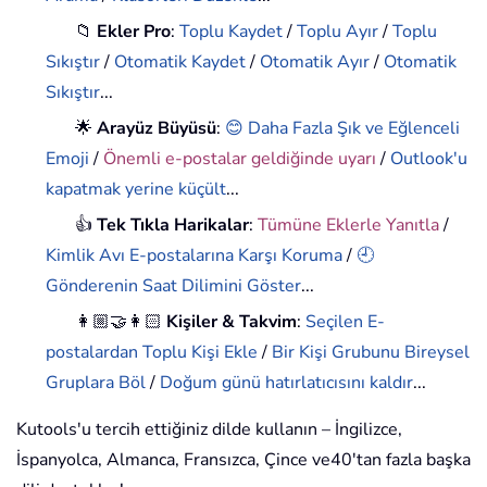
📁
Ekler Pro
:
Toplu Kaydet
/
Toplu Ayır
/
Toplu
Sıkıştır
/
Otomatik Kaydet
/
Otomatik Ayır
/
Otomatik
Sıkıştır
...
🌟
Arayüz Büyüsü
:
😊 Daha Fazla Şık ve Eğlenceli
Emoji
/
Önemli e-postalar geldiğinde uyarı
/
Outlook'u
kapatmak yerine küçült
...
👍
Tek Tıkla Harikalar
:
Tümüne Eklerle Yanıtla
/
Kimlik Avı E-postalarına Karşı Koruma
/
🕘
Gönderenin Saat Dilimini Göster
...
👩🏼‍🤝‍👩🏻
Kişiler & Takvim
:
Seçilen E-
postalardan Toplu Kişi Ekle
/
Bir Kişi Grubunu Bireysel
Gruplara Böl
/
Doğum günü hatırlatıcısını kaldır
...
Kutools'u tercih ettiğiniz dilde kullanın – İngilizce,
İspanyolca, Almanca, Fransızca, Çince ve40'tan fazla başka