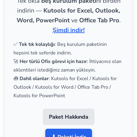
Tek tıkla
beş kurulum paketi
ni birden
indirin —
Kutools for Excel, Outlook,
Word, PowerPoint
ve
Office Tab Pro
.
Şimdi indir!
✅
Tek tık kolaylığı
: Beş kurulum paketinin
hepsini tek seferde indirin.
🚀
Her türlü Ofis görevi için hazır
: İhtiyacınız olan
eklentileri istediğiniz zaman yükleyin.
🧰
Dahil olanlar
: Kutools for Excel / Kutools for
Outlook / Kutools for Word / Office Tab Pro /
Kutools for PowerPoint
Paket Hakkında