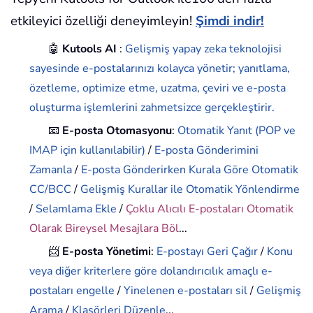
etkileyici özelliği deneyimleyin!
Şimdi indir!
🤖
Kutools AI
:
Gelişmiş yapay zeka teknolojisi
sayesinde e-postalarınızı kolayca yönetir; yanıtlama,
özetleme, optimize etme, uzatma, çeviri ve e-posta
oluşturma işlemlerini zahmetsizce gerçekleştirir.
📧
E-posta Otomasyonu
:
Otomatik Yanıt (POP ve
IMAP için kullanılabilir)
/
E-posta Gönderimini
Zamanla
/
E-posta Gönderirken Kurala Göre Otomatik
CC/BCC
/
Gelişmiş Kurallar ile Otomatik Yönlendirme
/
Selamlama Ekle
/
Çoklu Alıcılı E-postaları Otomatik
Olarak Bireysel Mesajlara Böl
...
📨
E-posta Yönetimi
:
E-postayı Geri Çağır
/
Konu
veya diğer kriterlere göre dolandırıcılık amaçlı e-
postaları engelle
/
Yinelenen e-postaları sil
/
Gelişmiş
Arama
/
Klasörleri Düzenle
...