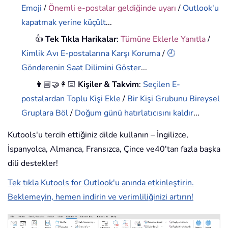
Emoji
/
Önemli e-postalar geldiğinde uyarı
/
Outlook'u
kapatmak yerine küçült
...
👍
Tek Tıkla Harikalar
:
Tümüne Eklerle Yanıtla
/
Kimlik Avı E-postalarına Karşı Koruma
/
🕘
Gönderenin Saat Dilimini Göster
...
👩🏼‍🤝‍👩🏻
Kişiler & Takvim
:
Seçilen E-
postalardan Toplu Kişi Ekle
/
Bir Kişi Grubunu Bireysel
Gruplara Böl
/
Doğum günü hatırlatıcısını kaldır
...
Kutools'u tercih ettiğiniz dilde kullanın – İngilizce,
İspanyolca, Almanca, Fransızca, Çince ve40'tan fazla başka
dili destekler!
Tek tıkla Kutools for Outlook'u anında etkinleştirin.
Beklemeyin, hemen indirin ve verimliliğinizi artırın!