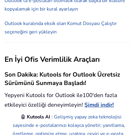
Outlook'ta e-postaları otomatik olarak başka bir klasöre
kopyalamak için bir kural ayarlayın
Outlook kuralında eksik olan Komut Dosyası Çalıştır
seçeneğini geri yükleyin
En İyi Ofis Verimlilik Araçları
Son Dakika: Kutools for Outlook Ücretsiz
Sürümünü Sunmaya Başladı!
Yepyeni Kutools for Outlook ile100'den fazla
etkileyici özelliği deneyimleyin!
Şimdi indir!
🤖
Kutools AI
:
Gelişmiş yapay zeka teknolojisi
sayesinde e-postalarınızı kolayca yönetir; yanıtlama,
özetleme, optimize etme, uzatma, çeviri ve e-posta