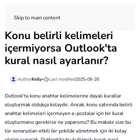
ExtendOffice
Skip to main content
Konu belirli kelimeleri
içermiyorsa Outlook'ta
kural nasıl ayarlanır?
Author
Kelly
•
Last modified
2025-08-26
Outlook'ta konu anahtar kelimelerine dayalı kurallar
oluşturmak oldukça kolaydır. Ancak, konu satırında belirli
anahtar kelimeleri içermeyen e-postalar için bir kural
oluşturmanız gerekirse ne yaparsınız? Bu makale size bu
tür senaryoları etkili bir şekilde yönetmek için iki kolay
çözüm sunacak. Outlook'ta bu kullanışlı kuralı nasıl