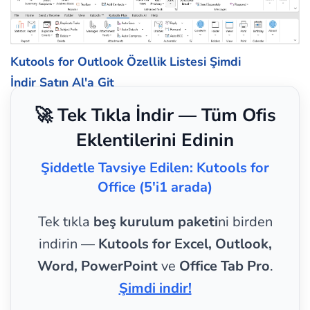
Kutools for Outlook Özellik Listesi
Şimdi
İndir
Satın Al'a Git
🚀 Tek Tıkla İndir — Tüm Ofis
Eklentilerini Edinin
Şiddetle Tavsiye Edilen: Kutools for
Office (5'i1 arada)
Tek tıkla
beş kurulum paketi
ni birden
indirin —
Kutools for Excel, Outlook,
Word, PowerPoint
ve
Office Tab Pro
.
Şimdi indir!