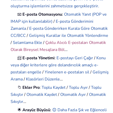
oluşturma işlemlerini zahmetsizce gerçekleştirir.
📧
E-posta Otomasyonu
:
Otomatik Yanıt (POP ve
IMAP için kullanılabilir)
/
E-posta Gönderimini
Zamanla
/
E-posta Gönderirken Kurala Göre Otomatik
CC/BCC
/
Gelişmiş Kurallar ile Otomatik Yönlendirme
/
Selamlama Ekle
/
Çoklu Alıcılı E-postaları Otomatik
Olarak Bireysel Mesajlara Böl
...
📨
E-posta Yönetimi
:
E-postayı Geri Çağır
/
Konu
veya diğer kriterlere göre dolandırıcılık amaçlı e-
postaları engelle
/
Yinelenen e-postaları sil
/
Gelişmiş
Arama
/
Klasörleri Düzenle
...
📁
Ekler Pro
:
Toplu Kaydet
/
Toplu Ayır
/
Toplu
Sıkıştır
/
Otomatik Kaydet
/
Otomatik Ayır
/
Otomatik
Sıkıştır
...
🌟
Arayüz Büyüsü
:
😊 Daha Fazla Şık ve Eğlenceli