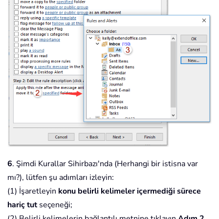
6
. Şimdi Kurallar Sihirbazı'nda (Herhangi bir istisna var
mı?), lütfen şu adımları izleyin:
(1) İşaretleyin
konu belirli kelimeler içermediği sürece
hariç tut
seçeneği;
(2) Belirli kelimelerin bağlantılı metnine tıklayın
Adım 2