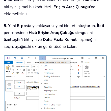
4
. Ardından iletişim kutusunu kapatmak için
Tamam
'a
tıklayın, şimdi bu kodu
Hızlı Erişim Araç Çubuğu
'na
eklemelisiniz.
5
. Yeni
E-posta'
ya tıklayarak yeni bir ileti oluşturun,
İleti
penceresinde
Hızlı Erişim Araç Çubuğu simgesini
özelleştir'
i tıklayın ve
Daha Fazla Komut
seçeneğini
seçin, aşağıdaki ekran görüntüsüne bakın: