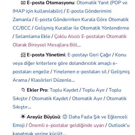
📧
E-posta Otomasyonu
:
Otomatik Yanıt (POP ve
IMAP için kullanılabilir)
/
E-posta Gönderimini
Zamanla
/
E-posta Gönderirken Kurala Göre Otomatik
CC/BCC
/
Gelişmiş Kurallar ile Otomatik Yönlendirme
/
Selamlama Ekle
/
Çoklu Alıcılı E-postaları Otomatik
Olarak Bireysel Mesajlara Böl
...
📨
E-posta Yönetimi
:
E-postayı Geri Çağır
/
Konu
veya diğer kriterlere göre dolandırıcılık amaçlı e-
postaları engelle
/
Yinelenen e-postaları sil
/
Gelişmiş
Arama
/
Klasörleri Düzenle
...
📁
Ekler Pro
:
Toplu Kaydet
/
Toplu Ayır
/
Toplu
Sıkıştır
/
Otomatik Kaydet
/
Otomatik Ayır
/
Otomatik
Sıkıştır
...
🌟
Arayüz Büyüsü
:
😊 Daha Fazla Şık ve Eğlenceli
Emoji
/
Önemli e-postalar geldiğinde uyarı
/
Outlook'u
kapatmak yerine küçült
...