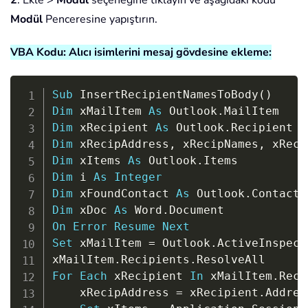
2
. Ekle
>
Modül
seçeneğine tıklayın ve aşağıdaki kodu
Modül
Penceresine yapıştırın.
VBA Kodu: Alıcı isimlerini mesaj gövdesine ekleme:
Copy
Sub
 InsertRecipientNamesToBody
(
)
Dim
 xMailItem 
As
 Outlook
.
Dim
 xRecipient 
As
 Outlook
.
Dim
 xRecipAddress
,
 xRecipNames
,
 xReci
Dim
 xItems 
As
 Outlook
.
Dim
 i 
As
Integer
Dim
 xFoundContact 
As
 Outlook
.
Dim
 xDoc 
As
 Word
.
On
Error
Resume
Next
Set
 xMailItem 
=
 Outlook
.
ActiveInspect
xMailItem
.
Recipients
.
For
Each
 xRecipient 
In
 xMailItem
.
Reci
    xRecipAddress 
=
 xRecipient
.
Address