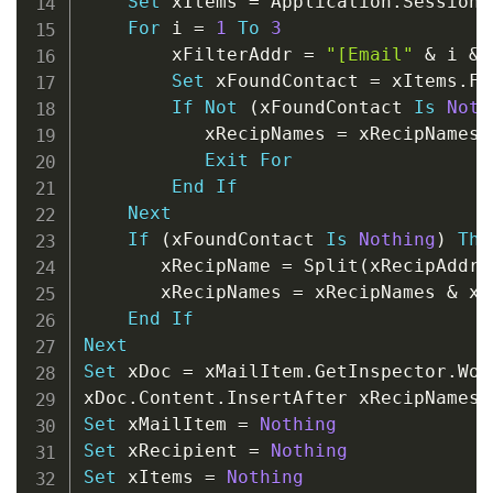
Set
 xItems 
=
 Application
.
Session
.
For
 i 
=
1
To
3
        xFilterAddr 
=
"[Email"
&
 i 
&
Set
 xFoundContact 
=
 xItems
.
Fi
If
Not
(
xFoundContact 
Is
Noth
           xRecipNames 
=
 xRecipNames 
Exit
For
End
If
Next
If
(
xFoundContact 
Is
Nothing
)
The
       xRecipName 
=
 Split
(
xRecipAddre
       xRecipNames 
=
 xRecipNames 
&
 xR
End
If
Next
Set
 xDoc 
=
 xMailItem
.
GetInspector
.
Wor
xDoc
.
Content
.
Set
 xMailItem 
=
Nothing
Set
 xRecipient 
=
Nothing
Set
 xItems 
=
Nothing