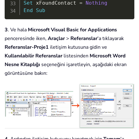
Set
 xFoundContact 
=
Nothing
End
Sub
3
. Ve hala
Microsoft Visual Basic for Applications
penceresinde iken,
Araçlar
>
Referanslar
'a tıklayarak
Referanslar-Proje1
iletişim kutusuna gidin ve
Kullanılabilir Referanslar
listesinden
Microsoft Word
Nesne Kitaplığı
seçeneğini işaretleyin, aşağıdaki ekran
görüntüsüne bakın: