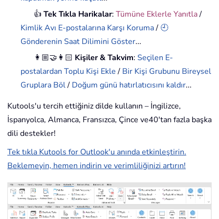
👍
Tek Tıkla Harikalar
:
Tümüne Eklerle Yanıtla
/
Kimlik Avı E-postalarına Karşı Koruma
/
🕘
Gönderenin Saat Dilimini Göster
...
👩🏼‍🤝‍👩🏻
Kişiler & Takvim
:
Seçilen E-
postalardan Toplu Kişi Ekle
/
Bir Kişi Grubunu Bireysel
Gruplara Böl
/
Doğum günü hatırlatıcısını kaldır
...
Kutools'u tercih ettiğiniz dilde kullanın – İngilizce,
İspanyolca, Almanca, Fransızca, Çince ve40'tan fazla başka
dili destekler!
Tek tıkla Kutools for Outlook'u anında etkinleştirin.
Beklemeyin, hemen indirin ve verimliliğinizi artırın!