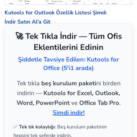
Kutools for Outlook Özellik Listesi
Şimdi
İndir
Satın Al'a Git
🚀 Tek Tıkla İndir — Tüm Ofis
Eklentilerini Edinin
Şiddetle Tavsiye Edilen: Kutools for
Office (5'i1 arada)
Tek tıkla
beş kurulum paketi
ni birden
indirin —
Kutools for Excel, Outlook,
Word, PowerPoint
ve
Office Tab Pro
.
Şimdi indir!
✅
Tek tık kolaylığı
: Beş kurulum paketinin
hepsini tek seferde indirin.