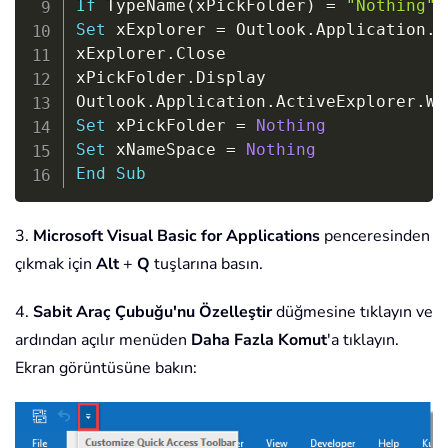
If
 TypeName
(
xPickFolder
)
=
"Nothing"
Set
 xExplorer 
=
 Outlook
.
Application
.
A
xExplorer
.
Close

xPickFolder
.
Display

Outlook
.
Application
.
ActiveExplorer
.
Wi
Set
 xPickFolder 
=
Nothing
Set
 xNameSpace 
=
Nothing
End
Sub
3.
Microsoft Visual Basic for Applications
penceresinden
çıkmak için
Alt
+
Q
tuşlarına basın.
4.
Sabit Araç Çubuğu'nu Özelleştir
düğmesine tıklayın ve
ardından açılır menüden
Daha Fazla Komut
'a tıklayın.
Ekran görüntüsüne bakın: