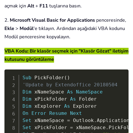
açmak için
Alt
+
F11
tuşlarına basın.
2.
Microsoft Visual Basic for Applications
penceresinde,
Ekle
>
Modül
'e tıklayın. Ardından aşağıdaki VBA kodunu
Modül penceresine kopyalayın.
VBA Kodu: Bir klasör seçmek için "Klasör Gözat" iletişim
kutusunu görüntüleme
Copy
Sub
 PickFolder
(
)
'Update by Extendoffice 20180504
Dim
 xNameSpace 
As
NameSpace
Dim
 xPickFolder 
As
Dim
 xExplorer 
As
On
Error
Resume
Next
Set
 xNameSpace 
=
 Outlook
.
Application
.
Set
 xPickFolder 
=
 xNameSpace
.