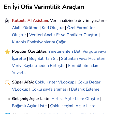
En İyi Ofis Verimlilik Araçları
🤖
Kutools AI Asistanı
: Veri analizinde devrim yaratın –
Akıllı Yürütme
|
Kod Oluştur
|
Özel Formüller
Oluştur
|
Verileri Analiz Et ve Grafikler Oluştur
|
Kutools Fonksiyonlarını Çağır
…
Popüler Özellikler
:
Yinelenenleri Bul, Vurgula veya
İşaretle
|
Boş Satırları Sil
|
Sütunları veya Hücreleri
Veriyi Kaybetmeden Birleştir
|
Formül olmadan
Yuvarla
...
Süper ARA
:
Çoklu Kriter VLookup
|
Çoklu Değer
VLookup
|
Çoklu sayfa araması
|
Bulanık Eşleme
....
Gelişmiş Açılır Liste
:
Hızlıca Açılır Liste Oluştur
|
Bağımlı Açılır Liste
|
Çoklu seçimli Açılır Liste
....