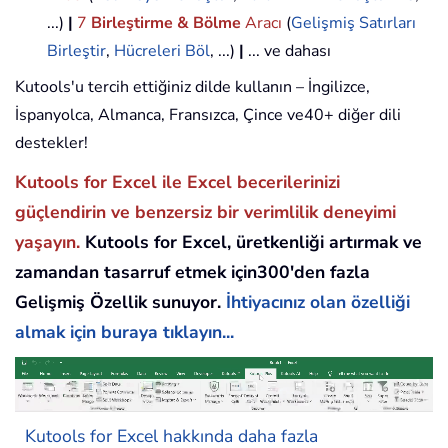
...)
|
7
Birleştirme & Bölme
Aracı
(
Gelişmiş Satırları
Birleştir
,
Hücreleri Böl
, ...)
|
... ve dahası
Kutools'u tercih ettiğiniz dilde kullanın – İngilizce,
İspanyolca, Almanca, Fransızca, Çince ve40+ diğer dili
destekler!
Kutools for Excel ile Excel becerilerinizi
güçlendirin ve benzersiz bir verimlilik deneyimi
yaşayın.
Kutools for Excel, üretkenliği artırmak ve
zamandan tasarruf etmek için300'den fazla
Gelişmiş Özellik sunuyor.
İhtiyacınız olan özelliği
almak için buraya tıklayın...
Kutools for Excel hakkında daha fazla