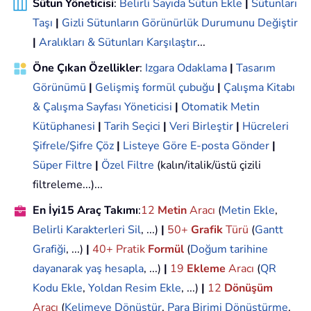
Sütun Yöneticisi
:
Belirli Sayıda Sütun Ekle
|
Sütunları
Taşı
|
Gizli Sütunların Görünürlük Durumunu Değiştir
|
Aralıkları & Sütunları Karşılaştır
...
Öne Çıkan Özellikler
:
Izgara Odaklama
|
Tasarım
Görünümü
|
Gelişmiş formül çubuğu
|
Çalışma Kitabı
& Çalışma Sayfası Yöneticisi
|
Otomatik Metin
Kütüphanesi
|
Tarih Seçici
|
Veri Birleştir
|
Hücreleri
Şifrele/Şifre Çöz
|
Listeye Göre E-posta Gönder
|
Süper Filtre
|
Özel Filtre
(kalın/italik/üstü çizili
filtreleme...)...
En İyi15 Araç Takımı
:
12
Metin
Aracı
(
Metin Ekle
,
Belirli Karakterleri Sil
, ...)
|
50+
Grafik
Türü
(
Gantt
Grafiği
, ...)
|
40+ Pratik
Formül
(
Doğum tarihine
dayanarak yaş hesapla
, ...)
|
19
Ekleme
Aracı
(
QR
Kodu Ekle
,
Yoldan Resim Ekle
, ...)
|
12
Dönüşüm
Aracı
(
Kelimeye Dönüştür
,
Para Birimi Dönüştürme
,