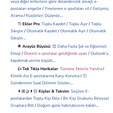
veya diğer kriterlere göre dolandırıcılık amaçlı e-
postaları engelle
/
Yinelenen e-postaları sil
/
Gelişmiş
Arama
/
Klasörleri Düzenle
...
📁
Ekler Pro
:
Toplu Kaydet
/
Toplu Ayır
/
Toplu
Sıkıştır
/
Otomatik Kaydet
/
Otomatik Ayır
/
Otomatik
Sıkıştır
...
🌟
Arayüz Büyüsü
:
😊 Daha Fazla Şık ve Eğlenceli
Emoji
/
Önemli e-postalar geldiğinde uyarı
/
Outlook'u
kapatmak yerine küçült
...
👍
Tek Tıkla Harikalar
:
Tümüne Eklerle Yanıtla
/
Kimlik Avı E-postalarına Karşı Koruma
/
🕘
Gönderenin Saat Dilimini Göster
...
👩🏼‍🤝‍👩🏻
Kişiler & Takvim
:
Seçilen E-
postalardan Toplu Kişi Ekle
/
Bir Kişi Grubunu Bireysel
Gruplara Böl
/
Doğum günü hatırlatıcısını kaldır
...