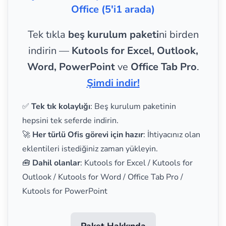
Office (5'i1 arada)
Tek tıkla
beş kurulum paketi
ni birden
indirin —
Kutools for Excel, Outlook,
Word, PowerPoint
ve
Office Tab Pro
.
Şimdi indir!
✅
Tek tık kolaylığı
: Beş kurulum paketinin
hepsini tek seferde indirin.
🚀
Her türlü Ofis görevi için hazır
: İhtiyacınız olan
eklentileri istediğiniz zaman yükleyin.
🧰
Dahil olanlar
: Kutools for Excel / Kutools for
Outlook / Kutools for Word / Office Tab Pro /
Kutools for PowerPoint
Paket Hakkında