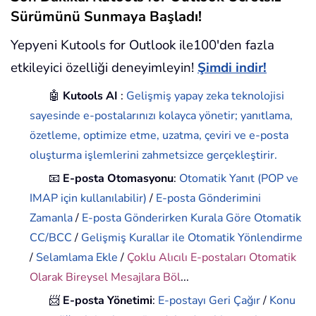
Sürümünü Sunmaya Başladı!
Yepyeni Kutools for Outlook ile100'den fazla
etkileyici özelliği deneyimleyin!
Şimdi indir!
🤖
Kutools AI
:
Gelişmiş yapay zeka teknolojisi
sayesinde e-postalarınızı kolayca yönetir; yanıtlama,
özetleme, optimize etme, uzatma, çeviri ve e-posta
oluşturma işlemlerini zahmetsizce gerçekleştirir.
📧
E-posta Otomasyonu
:
Otomatik Yanıt (POP ve
IMAP için kullanılabilir)
/
E-posta Gönderimini
Zamanla
/
E-posta Gönderirken Kurala Göre Otomatik
CC/BCC
/
Gelişmiş Kurallar ile Otomatik Yönlendirme
/
Selamlama Ekle
/
Çoklu Alıcılı E-postaları Otomatik
Olarak Bireysel Mesajlara Böl
...
📨
E-posta Yönetimi
:
E-postayı Geri Çağır
/
Konu