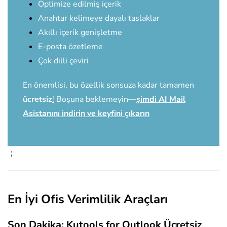
Optimize edilmiş içerik
Anahtar kelimeye dayalı taslaklar
Akıllı içerik genişletme
E-posta özetleme
Çok dilli çeviri
En önemlisi, bu özellik sonsuza kadar tamamen
ücretsiz
!
Boşuna beklemeyin—
şimdi AI Mail
Asistanını indirin ve keyfini çıkarın
；
En İyi Ofis Verimlilik Araçları
Son Dakika: Kutools for Outlook Ücretsiz