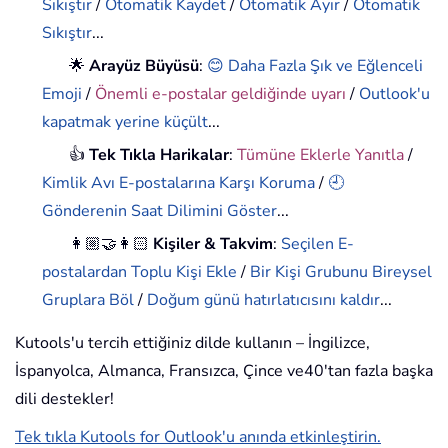
Sıkıştır
/
Otomatik Kaydet
/
Otomatik Ayır
/
Otomatik
Sıkıştır
...
🌟
Arayüz Büyüsü
:
😊 Daha Fazla Şık ve Eğlenceli
Emoji
/
Önemli e-postalar geldiğinde uyarı
/
Outlook'u
kapatmak yerine küçült
...
👍
Tek Tıkla Harikalar
:
Tümüne Eklerle Yanıtla
/
Kimlik Avı E-postalarına Karşı Koruma
/
🕘
Gönderenin Saat Dilimini Göster
...
👩🏼‍🤝‍👩🏻
Kişiler & Takvim
:
Seçilen E-
postalardan Toplu Kişi Ekle
/
Bir Kişi Grubunu Bireysel
Gruplara Böl
/
Doğum günü hatırlatıcısını kaldır
...
Kutools'u tercih ettiğiniz dilde kullanın – İngilizce,
İspanyolca, Almanca, Fransızca, Çince ve40'tan fazla başka
dili destekler!
Tek tıkla Kutools for Outlook'u anında etkinleştirin.