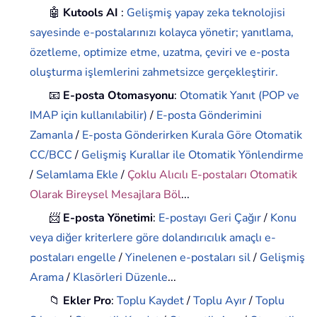
🤖
Kutools AI
:
Gelişmiş yapay zeka teknolojisi
sayesinde e-postalarınızı kolayca yönetir; yanıtlama,
özetleme, optimize etme, uzatma, çeviri ve e-posta
oluşturma işlemlerini zahmetsizce gerçekleştirir.
📧
E-posta Otomasyonu
:
Otomatik Yanıt (POP ve
IMAP için kullanılabilir)
/
E-posta Gönderimini
Zamanla
/
E-posta Gönderirken Kurala Göre Otomatik
CC/BCC
/
Gelişmiş Kurallar ile Otomatik Yönlendirme
/
Selamlama Ekle
/
Çoklu Alıcılı E-postaları Otomatik
Olarak Bireysel Mesajlara Böl
...
📨
E-posta Yönetimi
:
E-postayı Geri Çağır
/
Konu
veya diğer kriterlere göre dolandırıcılık amaçlı e-
postaları engelle
/
Yinelenen e-postaları sil
/
Gelişmiş
Arama
/
Klasörleri Düzenle
...
📁
Ekler Pro
:
Toplu Kaydet
/
Toplu Ayır
/
Toplu