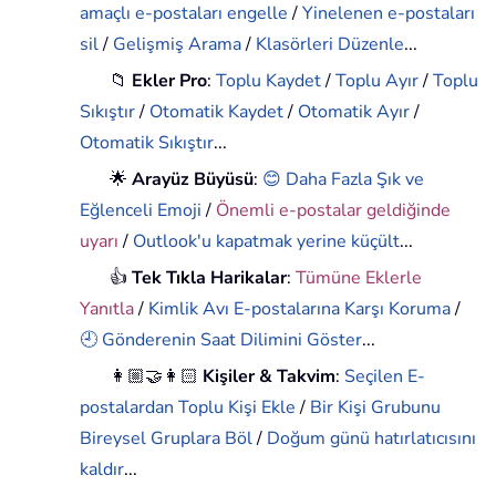
amaçlı e-postaları engelle
/
Yinelenen e-postaları
sil
/
Gelişmiş Arama
/
Klasörleri Düzenle
...
📁
Ekler Pro
:
Toplu Kaydet
/
Toplu Ayır
/
Toplu
Sıkıştır
/
Otomatik Kaydet
/
Otomatik Ayır
/
Otomatik Sıkıştır
...
🌟
Arayüz Büyüsü
:
😊 Daha Fazla Şık ve
Eğlenceli Emoji
/
Önemli e-postalar geldiğinde
uyarı
/
Outlook'u kapatmak yerine küçült
...
👍
Tek Tıkla Harikalar
:
Tümüne Eklerle
Yanıtla
/
Kimlik Avı E-postalarına Karşı Koruma
/
🕘 Gönderenin Saat Dilimini Göster
...
👩🏼‍🤝‍👩🏻
Kişiler & Takvim
:
Seçilen E-
postalardan Toplu Kişi Ekle
/
Bir Kişi Grubunu
Bireysel Gruplara Böl
/
Doğum günü hatırlatıcısını
kaldır
...