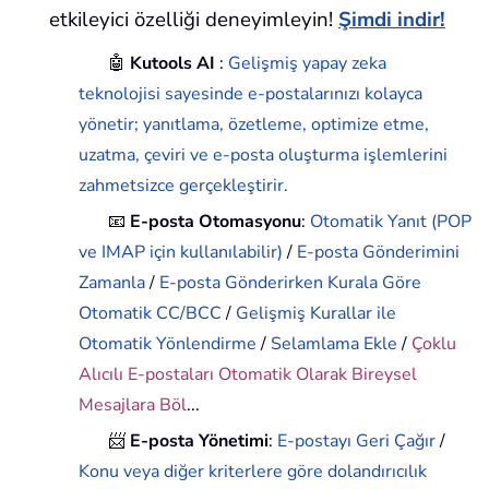
etkileyici özelliği deneyimleyin!
Şimdi indir!
🤖
Kutools AI
:
Gelişmiş yapay zeka
teknolojisi sayesinde e-postalarınızı kolayca
yönetir; yanıtlama, özetleme, optimize etme,
uzatma, çeviri ve e-posta oluşturma işlemlerini
zahmetsizce gerçekleştirir.
📧
E-posta Otomasyonu
:
Otomatik Yanıt (POP
ve IMAP için kullanılabilir)
/
E-posta Gönderimini
Zamanla
/
E-posta Gönderirken Kurala Göre
Otomatik CC/BCC
/
Gelişmiş Kurallar ile
Otomatik Yönlendirme
/
Selamlama Ekle
/
Çoklu
Alıcılı E-postaları Otomatik Olarak Bireysel
Mesajlara Böl
...
📨
E-posta Yönetimi
:
E-postayı Geri Çağır
/
Konu veya diğer kriterlere göre dolandırıcılık