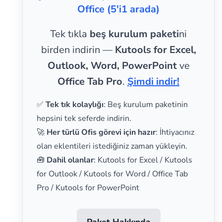
Office (5'i1 arada)
Tek tıkla
beş kurulum paketi
ni
birden indirin —
Kutools for Excel,
Outlook, Word, PowerPoint
ve
Office Tab Pro
.
Şimdi indir!
✅
Tek tık kolaylığı
: Beş kurulum paketinin
hepsini tek seferde indirin.
🚀
Her türlü Ofis görevi için hazır
: İhtiyacınız
olan eklentileri istediğiniz zaman yükleyin.
🧰
Dahil olanlar
: Kutools for Excel / Kutools
for Outlook / Kutools for Word / Office Tab
Pro / Kutools for PowerPoint
Paket Hakkında