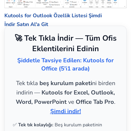
Kutools for Outlook Özellik Listesi
Şimdi
İndir
Satın Al'a Git
🚀 Tek Tıkla İndir — Tüm Ofis
Eklentilerini Edinin
Şiddetle Tavsiye Edilen: Kutools for
Office (5'i1 arada)
Tek tıkla
beş kurulum paketi
ni birden
indirin —
Kutools for Excel, Outlook,
Word, PowerPoint
ve
Office Tab Pro
.
Şimdi indir!
✅
Tek tık kolaylığı
: Beş kurulum paketinin