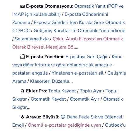
📧
E-posta Otomasyonu
:
Otomatik Yanıt (POP ve
IMAP için kullanılabilir)
/
E-posta Gönderimini
Zamanla
/
E-posta Gönderirken Kurala Göre Otomatik
CC/BCC
/
Gelişmiş Kurallar ile Otomatik Yönlendirme
/
Selamlama Ekle
/
Çoklu Alıcılı E-postaları Otomatik
Olarak Bireysel Mesajlara Böl
...
📨
E-posta Yönetimi
:
E-postayı Geri Çağır
/
Konu
veya diğer kriterlere göre dolandırıcılık amaçlı e-
postaları engelle
/
Yinelenen e-postaları sil
/
Gelişmiş
Arama
/
Klasörleri Düzenle
...
📁
Ekler Pro
:
Toplu Kaydet
/
Toplu Ayır
/
Toplu
Sıkıştır
/
Otomatik Kaydet
/
Otomatik Ayır
/
Otomatik
Sıkıştır
...
🌟
Arayüz Büyüsü
:
😊 Daha Fazla Şık ve Eğlenceli
Emoji
/
Önemli e-postalar geldiğinde uyarı
/
Outlook'u