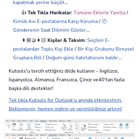
kapatmak yerine küçült
...
👍
Tek Tıkla Harikalar
:
Tümüne Eklerle Yanıtla
/
Kimlik Avı E-postalarına Karşı Koruma
/
🕘
Gönderenin Saat Dilimini Göster
...
👩🏼‍🤝‍👩🏻
Kişiler & Takvim
:
Seçilen E-
postalardan Toplu Kişi Ekle
/
Bir Kişi Grubunu Bireysel
Gruplara Böl
/
Doğum günü hatırlatıcısını kaldır
...
Kutools'u tercih ettiğiniz dilde kullanın – İngilizce,
İspanyolca, Almanca, Fransızca, Çince ve40'tan fazla
başka dili destekler!
Tek tıkla Kutools for Outlook'u anında etkinleştirin.
Beklemeyin, hemen indirin ve verimliliğinizi artırın!