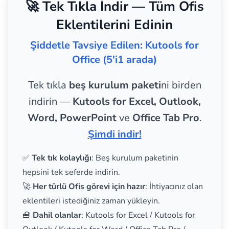
🚀 Tek Tıkla İndir — Tüm Ofis
Eklentilerini Edinin
Şiddetle Tavsiye Edilen: Kutools for
Office (5'i1 arada)
Tek tıkla
beş kurulum paketi
ni birden
indirin —
Kutools for Excel, Outlook,
Word, PowerPoint
ve
Office Tab Pro
.
Şimdi indir!
✅
Tek tık kolaylığı
: Beş kurulum paketinin
hepsini tek seferde indirin.
🚀
Her türlü Ofis görevi için hazır
: İhtiyacınız olan
eklentileri istediğiniz zaman yükleyin.
🧰
Dahil olanlar
: Kutools for Excel / Kutools for