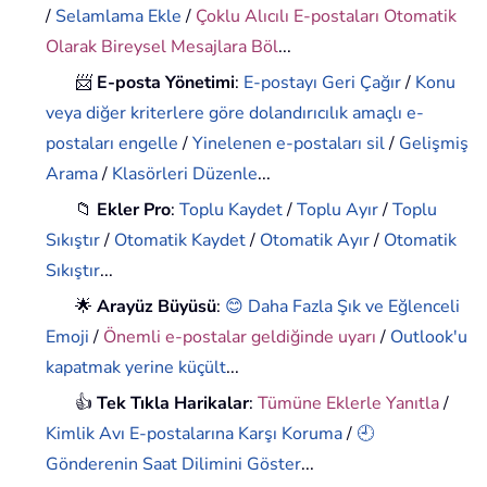
/
Selamlama Ekle
/
Çoklu Alıcılı E-postaları Otomatik
Olarak Bireysel Mesajlara Böl
...
📨
E-posta Yönetimi
:
E-postayı Geri Çağır
/
Konu
veya diğer kriterlere göre dolandırıcılık amaçlı e-
postaları engelle
/
Yinelenen e-postaları sil
/
Gelişmiş
Arama
/
Klasörleri Düzenle
...
📁
Ekler Pro
:
Toplu Kaydet
/
Toplu Ayır
/
Toplu
Sıkıştır
/
Otomatik Kaydet
/
Otomatik Ayır
/
Otomatik
Sıkıştır
...
🌟
Arayüz Büyüsü
:
😊 Daha Fazla Şık ve Eğlenceli
Emoji
/
Önemli e-postalar geldiğinde uyarı
/
Outlook'u
kapatmak yerine küçült
...
👍
Tek Tıkla Harikalar
:
Tümüne Eklerle Yanıtla
/
Kimlik Avı E-postalarına Karşı Koruma
/
🕘
Gönderenin Saat Dilimini Göster
...